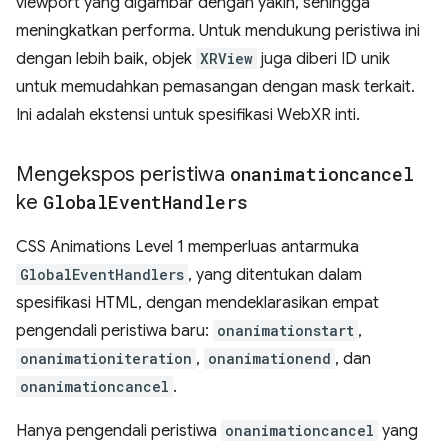
viewport yang digambar dengan yakin, sehingga
meningkatkan performa. Untuk mendukung peristiwa ini
dengan lebih baik, objek
XRView
juga diberi ID unik
untuk memudahkan pemasangan dengan mask terkait.
Ini adalah ekstensi untuk spesifikasi WebXR inti.
Mengekspos peristiwa
onanimationcancel
ke
Global
Event
Handlers
CSS Animations Level 1 memperluas antarmuka
GlobalEventHandlers
, yang ditentukan dalam
spesifikasi HTML, dengan mendeklarasikan empat
pengendali peristiwa baru:
onanimationstart
,
onanimationiteration
,
onanimationend
, dan
onanimationcancel
.
Hanya pengendali peristiwa
onanimationcancel
yang