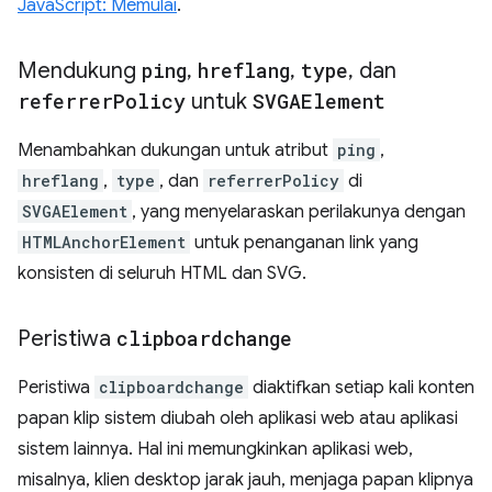
JavaScript: Memulai
.
Mendukung
ping
,
hreflang
,
type
,
dan
referrer
Policy
untuk
SVGAElement
Menambahkan dukungan untuk atribut
ping
,
hreflang
,
type
, dan
referrerPolicy
di
SVGAElement
, yang menyelaraskan perilakunya dengan
HTMLAnchorElement
untuk penanganan link yang
konsisten di seluruh HTML dan SVG.
Peristiwa
clipboardchange
Peristiwa
clipboardchange
diaktifkan setiap kali konten
papan klip sistem diubah oleh aplikasi web atau aplikasi
sistem lainnya. Hal ini memungkinkan aplikasi web,
misalnya, klien desktop jarak jauh, menjaga papan klipnya