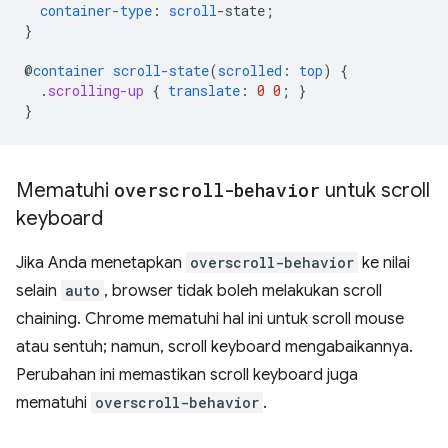
container-type
:
scroll
-
state
;
}
@
container
scroll-state
(
scrolled
:
top
)
{
.
scrolling-up
{
translate
:
0
0
;
}
}
Mematuhi
overscroll-behavior
untuk scroll
keyboard
Jika Anda menetapkan
overscroll-behavior
ke nilai
selain
auto
, browser tidak boleh melakukan scroll
chaining. Chrome mematuhi hal ini untuk scroll mouse
atau sentuh; namun, scroll keyboard mengabaikannya.
Perubahan ini memastikan scroll keyboard juga
mematuhi
overscroll-behavior
.