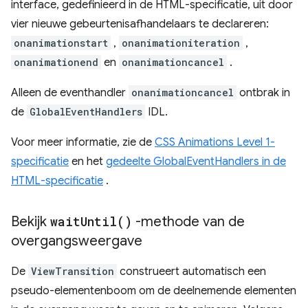
interface, gedefinieerd in de HTML-specificatie, uit door
vier nieuwe gebeurtenisafhandelaars te declareren:
onanimationstart
,
onanimationiteration
,
onanimationend
en
onanimationcancel
.
Alleen de eventhandler
onanimationcancel
ontbrak in
de
GlobalEventHandlers
IDL.
Voor meer informatie, zie de
CSS Animations Level 1-
specificatie
en het
gedeelte GlobalEventHandlers in de
HTML-specificatie
.
Bekijk
wait
Until(
)
-methode van de
overgangsweergave
De
ViewTransition
construeert automatisch een
pseudo-elementenboom om de deelnemende elementen