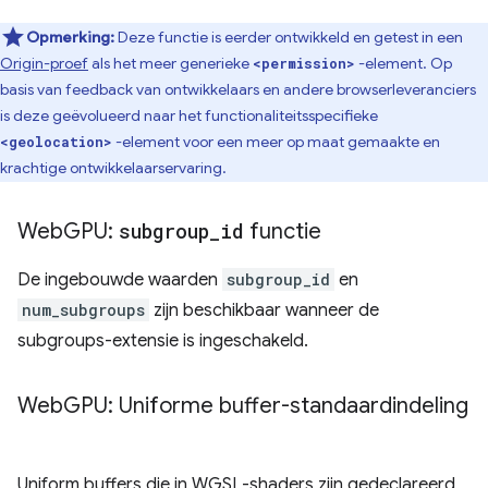
Opmerking:
Deze functie is eerder ontwikkeld en getest in een
Origin-proef
als het meer generieke
-element. Op
<permission>
basis van feedback van ontwikkelaars en andere browserleveranciers
is deze geëvolueerd naar het functionaliteitsspecifieke
-element voor een meer op maat gemaakte en
<geolocation>
krachtige ontwikkelaarservaring.
Web
GPU:
subgroup
_
id
functie
De ingebouwde waarden
subgroup_id
en
num_subgroups
zijn beschikbaar wanneer de
subgroups-extensie is ingeschakeld.
Web
GPU: Uniforme buffer-standaardindeling
Uniform buffers die in WGSL-shaders zijn gedeclareerd,