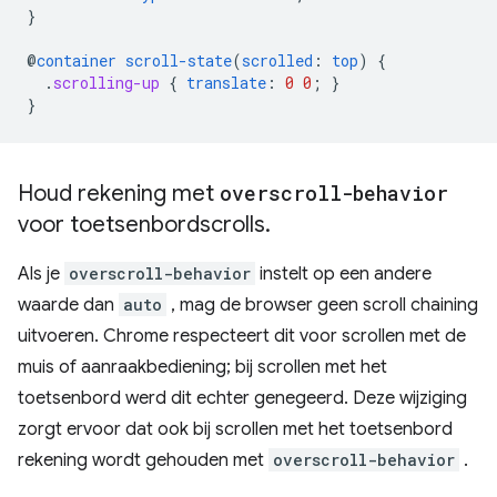
}
@
container
scroll-state
(
scrolled
:
top
)
{
.
scrolling-up
{
translate
:
0
0
;
}
}
Houd rekening met
overscroll-behavior
voor toetsenbordscrolls
.
Als je
overscroll-behavior
instelt op een andere
waarde dan
auto
, mag de browser geen scroll chaining
uitvoeren. Chrome respecteert dit voor scrollen met de
muis of aanraakbediening; bij scrollen met het
toetsenbord werd dit echter genegeerd. Deze wijziging
zorgt ervoor dat ook bij scrollen met het toetsenbord
rekening wordt gehouden met
overscroll-behavior
.