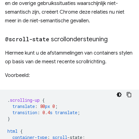
en de overige gebruikssituaties waarschijnlijk niet-
semantisch zijn, creëert Chrome deze relaties nu niet
meer in de niet-semantische gevallen.
@scroll-state
scrollondersteuning
Hiermee kunt u de afstammelingen van containers stylen
op basis van de meest recente scrollrichting.
Voorbeeld:
.
scrolling-up
{
translate
:
80
px
0
;
transition
:
0.4
s
translate
;
}
html
{
container-type
:
scroll
-
state
;