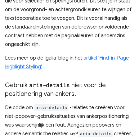
die voor selectie- en spellingsfouten. Dit stelt je in staat
om de voorgrond- en achtergrondkleuren te wijzigen of
tekstdecoraties toe te voegen. Dit is vooral handig als
de standaardinstellingen van de browser onvoldoende
contrast hebben met de paginakleuren of anderszins
ongeschikt zijn.
Lees meer op de Igalia-blog in het
artikel 'Find-in-Page
Highlight Styling'
.
Gebruik
aria-details
niet voor de
positionering van ankers
.
De code om
aria-details
-relaties te creëren voor
niet-popover-gebruikssituaties van ankerpositionering
was waarschijnlijk een fout. Aangezien popovers en
andere semantische relaties
wel
aria-details
creëren,