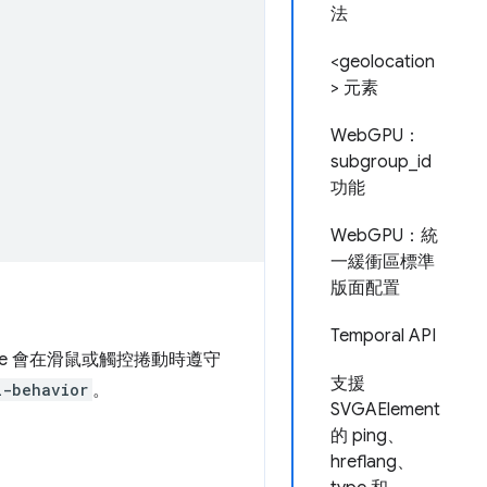
法
<geolocation
> 元素
WebGPU：
subgroup_id
功能
WebGPU：統
一緩衝區標準
版面配置
Temporal API
e 會在滑鼠或觸控捲動時遵守
支援
l-behavior
。
SVGAElement
的 ping、
hreflang、