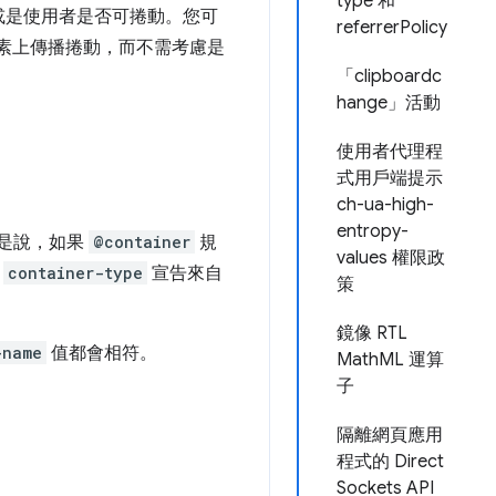
type 和
或是使用者是否可捲動。您可
referrerPolicy
素上傳播捲動，而不需考慮是
「clipboardc
hange」活動
使用者代理程
式用戶端提示
ch-ua-high-
entropy-
是說，如果
@container
規
values 權限政
果
container-type
宣告來自
策
鏡像 RTL
-name
值都會相符。
MathML 運算
子
隔離網頁應用
程式的 Direct
。
Sockets API