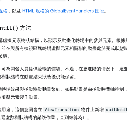
級規格
，以及
HTML 規格的 GlobalEventHandlers 區段
。
Until(
)
方法
構虛擬元素樹狀結構，以顯示及動畫化轉場中的參與元素。根據
並在與所有檢視區塊轉場虛擬元素相關聯的動畫處於完成狀態時
破壞。
，可為開發人員提供流暢的體驗。不過，在更進階的情況下，這
擬樹狀結構在動畫結束狀態後仍能保留。
塊轉場效果與捲動驅動動畫繫結。如果動畫是由捲動時間軸控制
為虛擬元素製作動畫。
階用途，這個意圖會在
ViewTransition
物件上新增
waitUnti
ise 會延遲虛擬樹狀結構的銷毀作業，直到結算為止。