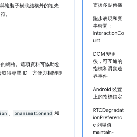
支援多點傳播
與複製子樹狀結構外的祖先
相符。
跑步表現和賽
事時間：
InteractionCo
unt
DOM 變更
後，可互通的
分的網格。這項資料可協助您
指標和滑鼠邊
取得專屬 ID，方便與相關聯
界事件
Android 裝置
上的指標鎖定
RTCDegradat
ion
、
onanimationend
和
ionPreferenc
e 列舉值
maintain-