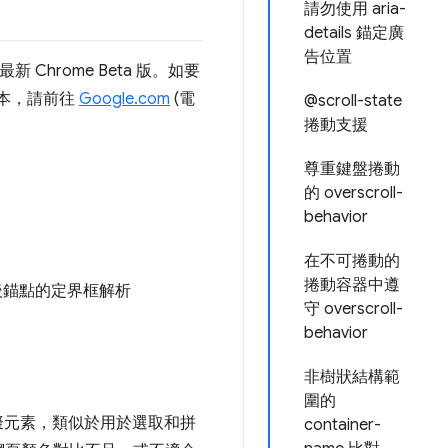
請勿使用 aria-
details 錨定廣
告位置
新 Chrome Beta 版。如要
版本，請前往
Google.com
(電
@scroll-state
捲動支援
尊重鍵盤捲動
的 overscroll-
behavior
在不可捲動的
捲動容器中遵
後錨點的定界框解析
守 overscroll-
behavior
非樹狀結構範
圍的
擬元素，類似於用於選取和拼
container-