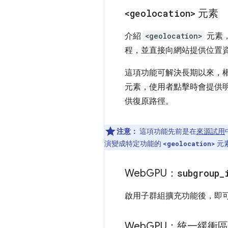
<geolocation>
元素
介紹
<geolocation>
元素
程，並直接向網站提供位置資料
這項功能可解決長期以來，權限
元素，使用者點擊時會提供
供復原路徑。
注意：
這項功能先前是在
來源試用
演變成特定功能的
元
<geolocation>
Web
GPU：
subgroup
_
啟用子群組擴充功能後，即
Web
GPU：統一緩衝