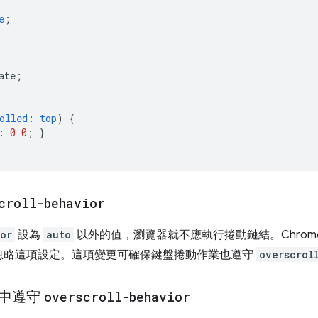
e
;
ate
;
olled
:
top
)
{
:
0
0
;
}
croll-behavior
or
設為
auto
以外的值，瀏覽器就不應執行捲動鏈結。Chrom
忽略這項設定。這項變更可確保鍵盤捲動作業也遵守
overscrol
器中遵守
overscroll-behavior