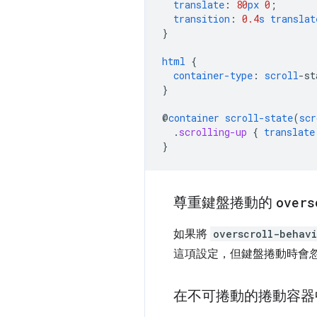
translate
:
80
px
0
;
transition
:
0.4
s
translat
}
html
{
container-type
:
scroll
-
st
}
@
container
scroll-state
(
scr
.
scrolling-up
{
translate
}
尊重鍵盤捲動的
overs
如果將
overscroll-behavi
這項設定，但鍵盤捲動時會
在不可捲動的捲動容