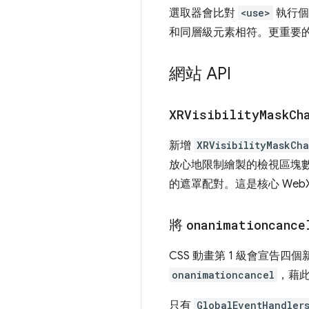
選取器會比對
<use>
執行個
和同層級元素相符。更重要的
網站 API
XRVisibility
Mask
Ch
新增
XRVisibilityMaskCh
放心地限制繪製的檢視區塊
的遮罩配對。這是核心 Web
將
onanimationcance
CSS 動畫第 1 級會宣告四
onanimationcancel
，藉此
只有
GlobalEventHandler