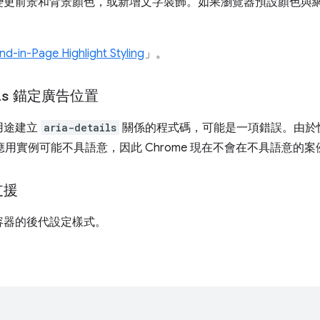
變更前景和背景顏色，或新增文字裝飾。如果瀏覽器預設顏色與
。
ind-in-Page Highlight Styling
」。
ls
錨定廣告位置
用途建立
aria-details
關係的程式碼，可能是一項錯誤。由於
應用實例可能不具語意，因此 Chrome 現在不會在不具語意的
支援
容器的後代設定樣式。