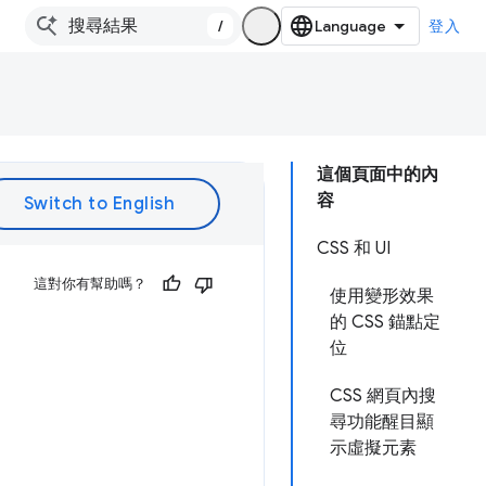
/
登入
這個頁面中的內
容
CSS 和 UI
這對你有幫助嗎？
使用變形效果
的 CSS 錨點定
位
CSS 網頁內搜
尋功能醒目顯
示虛擬元素