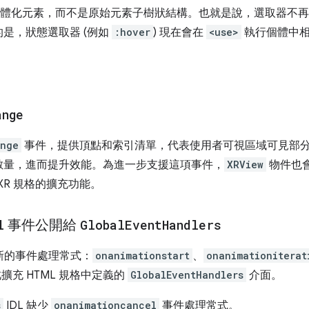
體化元素，而不是原始元素子樹狀結構。也就是說，選取器不再
是，狀態選取器 (例如
:hover
) 現在會在
<use>
執行個體中
ange
ange
事件，提供頂點和索引清單，代表使用者可視區域可見部
數量，進而提升效能。為進一步支援這項事件，
XRView
物件也會
XR 規格的擴充功能。
l
事件公開給
Global
Event
Handlers
個新的事件處理常式：
onanimationstart
、
onanimationiterat
擴充 HTML 規格中定義的
GlobalEventHandlers
介面。
s
IDL 缺少
onanimationcancel
事件處理常式。