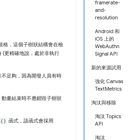
framerate-
and-
resolution
Android 和
iOS 上的
規格，這個子樹狀結構會在檢
WebAuthn
 (更精確地說，處於非執行
Signal API
新的來源試用
並不足夠，因為開發人員有時
強化 Canvas
TextMetrics
，動畫結束時不應銷毀子樹狀
淘汰與移除
淘汰 Topics
l()
函式，該函式會採用
API
淘汰