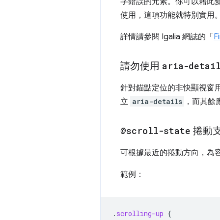
字錯誤的元素。你可以藉此
使用，這項功能就特別實用
詳情請參閱 Igalia 網誌的「
F
請勿使用
aria-detai
針對錨點定位的非快顯視窗
立
aria-details
，而其餘
@scroll-state
捲動
可根據最近的捲動方向，為
範例：
.
scrolling-up
{