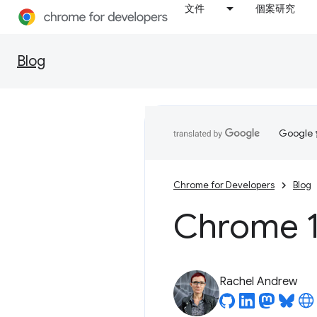
文件
個案研究
Blog
Goog
Chrome for Developers
Blog
Chrome 
Rachel Andrew