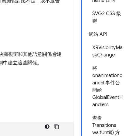
name 比對
網頁顏色對比不足，或不適合
SVG2 CSS 級
聯
網站 API
XRVisibilityMa
快顯視窗和其他語意關係
會
建
skChange
案例中建立這些關係。
將
onanimationc
ancel 事件公
開給
GlobalEventH
andlers
查看
Transitions
waitUntil() 方