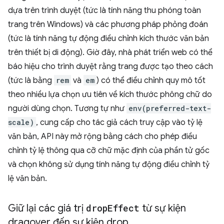
dựa trên trình duyệt (tức là tính năng thu phóng toàn
trang trên Windows) và các phương pháp phỏng đoán
(tức là tính năng tự động điều chỉnh kích thước văn bản
trên thiết bị di động). Giờ đây, nhà phát triển web có thể
báo hiệu cho trình duyệt rằng trang được tạo theo cách
(tức là bằng
rem
và
em
) có thể điều chỉnh quy mô tốt
theo nhiều lựa chọn ưu tiên về kích thước phông chữ do
người dùng chọn. Tương tự như
env(preferred-text-
scale)
, cung cấp cho tác giả cách truy cập vào tỷ lệ
văn bản, API này mở rộng bằng cách cho phép điều
chỉnh tỷ lệ thông qua cỡ chữ mặc định của phần tử gốc
và chọn không sử dụng tính năng tự động điều chỉnh tỷ
lệ văn bản.
Giữ lại các giá trị
drop
Effect
từ sự kiện
dragover đến sự kiện drop