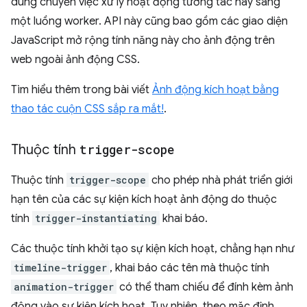
dùng chuyển việc xử lý hoạt động tương tác này sang
một luồng worker. API này cũng bao gồm các giao diện
JavaScript mở rộng tính năng này cho ảnh động trên
web ngoài ảnh động CSS.
Tìm hiểu thêm trong bài viết
Ảnh động kích hoạt bằng
thao tác cuộn CSS sắp ra mắt!
.
Thuộc tính
trigger-scope
Thuộc tính
trigger-scope
cho phép nhà phát triển giới
hạn tên của các sự kiện kích hoạt ảnh động do thuộc
tính
trigger-instantiating
khai báo.
Các thuộc tính khởi tạo sự kiện kích hoạt, chẳng hạn như
timeline-trigger
, khai báo các tên mà thuộc tính
animation-trigger
có thể tham chiếu để đính kèm ảnh
động vào sự kiện kích hoạt. Tuy nhiên, theo mặc định,