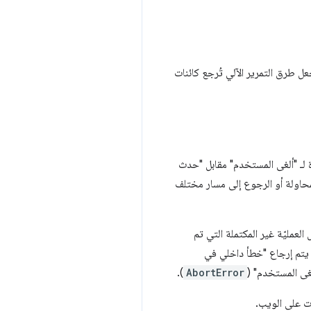
عل طرق التمرير الآلي تُرجع كائنات
يها باستخدام Payment Request API بإرجاع أخطاء مميّزة لـ "ألغى المستخدم" مقابل "حدث
محاولة أو الرجوع إلى مسار مختلف
 تستخدمه لرفض العمليّة غير المكتملة التي تم
 يتم إرجاع "خطأ داخلي في
لغى المستخدم" (
AbortError
).
ت على الويب.