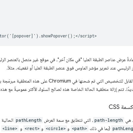
 عادةً عرض عناصر الطبقة العليا "في مكان آخر"، في موقع غير متصل بالعنصر الرئ
 الرئيسي عند تمرير مؤشر الماوس فوق عنصر الطبقة العليا أو تفعيله، مثلاً.
Chromi على هذه المنطقية مبرمَجة بشكل ثابت في حالة النافذة المنبثقة
دًا. تتم إزالة منطقية الحالة الخاصة هذه لصالح السلوك الأكثر عموميةً مع هذه ا
سمة CSS
path-length
، التي تتطابق مع سمة العرض
pathLength
pathLen
(بما في ذلك
<path>
و
<circle>
و
<rect>
و
<line>
و