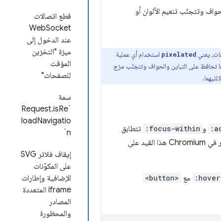
اف وتتجنّب تنعيم الألوان أو
قطع اتصالات
WebSocket
عند الدخول إلى
ميزة "التخزين
فات، يعني
استخدام أي عملية
pixelated
المؤقت
 تحافظ على التباين والحواف وتتجنّب مزج
للصفحات"
لتَيهما.
سمة
`Request.isRe
loadNavigatio
:a
و
:focus-within
تتطابق
n`
مع العناصر الرئيسية للعناصر، ولكن فقط حتى أول عنصر في الطبقة العليا في سلسلة العناصر الرئيسية. يطبّق التغيير في Chromium هذا القيد على
إيقاف فلاتر SVG
على المكوّنات
:hover
مع
<button>
الإضافية وإطارات
iframe المتعددة
المصادر
والمحظورة