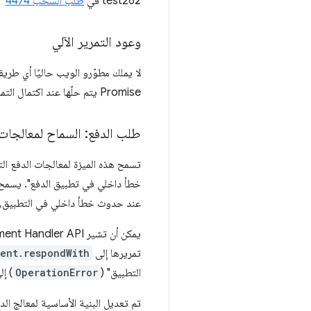
test262 في
طلب السحب 4474
وعود التمرير الآلي
لا يملك مطوّرو الويب حاليًا أي طريق
Promise يتم حلّها عند اكتمال التمرير مع حالة الانقطاع.
طلب الدفع: السماح لمعالجات 
خطأ داخلي في تطبيق الدفع". يسمح ذ
عند حدوث خطأ داخلي في التطبيق، مع
تمريرها إلى
ent.respondWith
التطبيق" (
OperationError
) إ
تم تعديل البنية الأساسية لمعالج ا