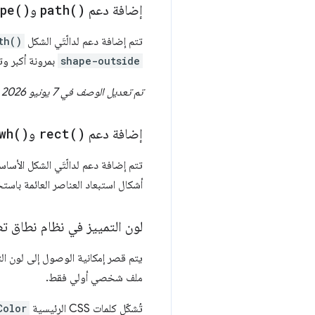
إضافة دعم
)
path(
و
)
pe(
تتم إضافة دعم لدالّتَي الشكل
th()
shape-outside
بمرونة أكبر وت
تم تعديل الوصف في 7 يونيو 2026 لتصحيحه، حيث كان يشير سابقًا إلى استخدام إحداثيات المستطيل.
إضافة دعم
)
rect(
و
)
wh(
تتم إضافة دعم لدالّتَي الشكل الأساس
أشكال استبعاد العناصر العائمة باستخدام إحداثيات المستطيل، ما يجعل me
لون التمييز في نظام نطاق ت
يتم قصر إمكانية الوصول إلى لون التمييز في 
ملف شخصي أولي فقط.
تُشكّل كلمات CSS الرئيسية
Color