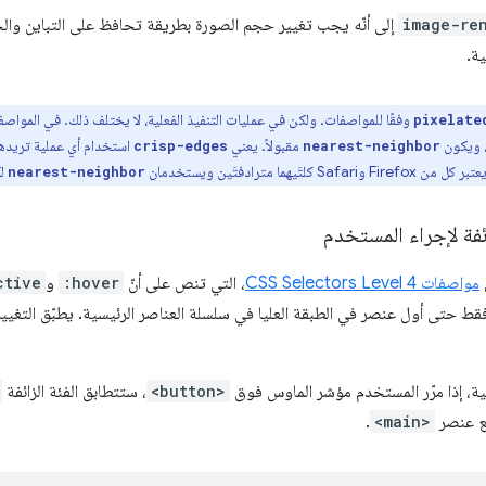
image-re
إلى أنّه يجب تغيير حجم الصورة بطريقة تحافظ على التباين والحو
ية.
وفقًا للمواصفات. ولكن في عمليات التنفيذ الفعلية، لا يختلف ذلك. في المواص
pixelate
، ويكون
مقبولاً. يعني
استخدام أي عملية تريدها
crisp-edges
nearest-neighbor
F وSafari كلتَيهما مترادفتَين ويستخدمان
لك
nearest-neighbor
ائفة لإجراء المستخدم
مواصفات CSS Selectors Level 4
، التي تنص على أنّ
:hover
و
ctive
الية، إذا مرّر المستخدم مؤشر الماوس فوق
<button>
، ستتطابق الفئة الزائفة
مع عنصر
<main>
.