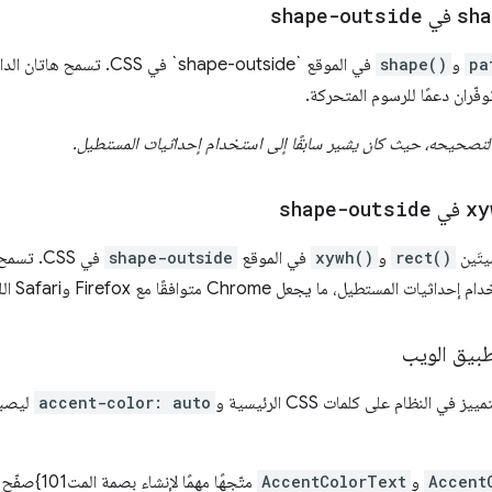
sha
في
shape-outside
pa
و
shape()
في الموقع `shape-outside` في CSS. تسمح هاتان الدالتان للمطوّرين بتحديد شكل
وفّران دعمًا للرسوم المتحركة.
xy
في
shape-outside
يتَين
rect()
و
xywh()
في الموقع
shape-outside
في CSS. 
Chro متوافقًا مع Firefox وSafari اللذَين يوفّران هذه الميزة سلفًا.
طبيق الويب
النظام على كلمات CSS الرئيسية و
accent-color: auto
ليصبح
Accent
و
AccentColorText
متّجهًا مهمً