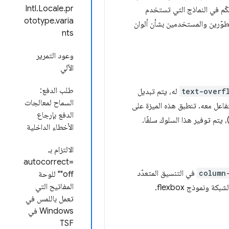
Intl.Locale.pr
حكّم في النماذج التي تستخدم
ototype.varia
لمطوّرين والمستخدمين بشأن ألوان
nts
وعود التمرير
الآلي
طلب الدفع:
text-overf
له، يتم تبديل
السماح لمعالجات
فاعل معه. تنطبق هذه الميزة على
الدفع بإرجاع
، يتم توفير هذا السلوك سلفًا.
الأخطاء الداخلية
الالتزام بـ
autocorrect=
column
في التنسيق المتعدّد
"off" للوحة
المفاتيح التي
نموذج flexbox.
تعمل باللمس في
Windows في
TSF