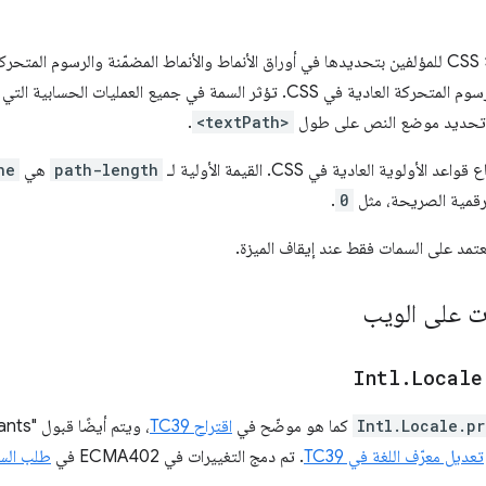
كسمة CSS للمؤلفين بتحديدها في أوراق الأنماط والأنماط المضمّنة والرسوم المتح
التتالي والخصوصية والانتقالات والرسوم المتحركة العادية في CSS. تؤثر السمة في ج
تحديد موضع النص على طول
<textPath>
.
path-length
هي
ne
لرقمية الصريحة، مثل
0
.
عتمد على السمات فقط عند إيقاف الميزة.
ت على الويب
Intl
.
Locale
Intl.Locale.pr
كما هو موضّح في
اقتراح TC39
تعديل معرّف اللغة في TC39
. تم دمج التغييرات في ECMA402 في
طلب السح