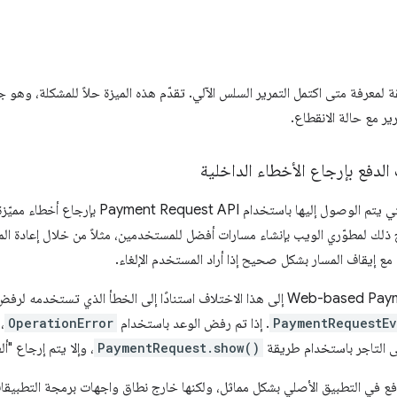
ة لمعرفة متى اكتمل التمرير السلس الآلي. تقدّم هذه الميزة حلاً للمشكلة، وهو ج
الدفع بإرجاع الأخطاء الداخلية
تسمح هذه الميزة لمعالجات الدفع التي يتم الوصول إل
لك لمطوّري الويب بإنشاء مسارات أفضل للمستخدمين، مثلاً من خلال إعادة ال
 إيقاف المسار بشكل صحيح إذا أراد المستخدم الإلغاء.
يمكن أن تشير Web-based Payment Handler API إلى هذا الاختلاف استنادًا إلى الخطأ الذي
PaymentRequestEv
. إذا تم رفض الوعد باستخدام
OperationError
،
لى التاجر باستخدام طريقة
PaymentRequest.show()
، وإلا يتم إرجاع "أ
لدفع في التطبيق الأصلي بشكل مماثل، ولكنها خارج نطاق واجهات برمجة التطبيقا