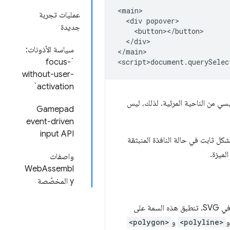
<main>

عمليات تجربة
  <div popover>

جديدة
    <button></button>

  </div>

سياسة الأذونات:
</main>

`focus-
without-user-
activation`
يسي من الناحية المرئية. لذلك، ليس
Gamepad
event-driven
input API
لميزة.
واصفات
WebAssembl
y المخصّصة
الحالية في SVG. تنطبق هذه السمة على
<polyline>
و
<polygon>