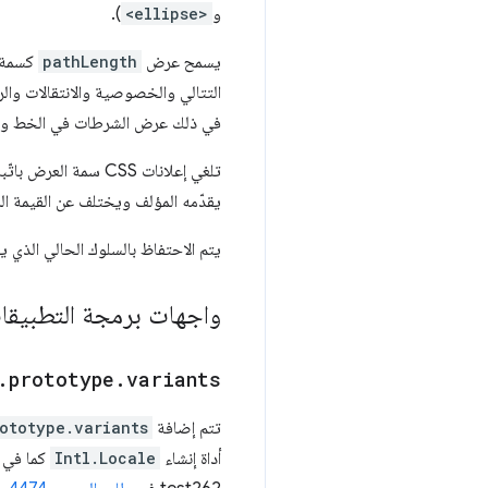
و
<ellipse>
).
يسمح عرض
pathLength
في ذلك عرض الشرطات في الخط و
تلغي إعلانات CSS سمة العرض باتّباع قواعد الأولوية العادية في CSS. القيمة الأولية لـ
يقدّمه المؤلف ويختلف عن القيمة ا
يتم الاحتفاظ بالسلوك الحالي الذي ي
واجهات برمجة التطبيقا
.
prototype
.
variants
تتم إضافة
ototype.variants
أداة إنشاء
Intl.Locale
كما في