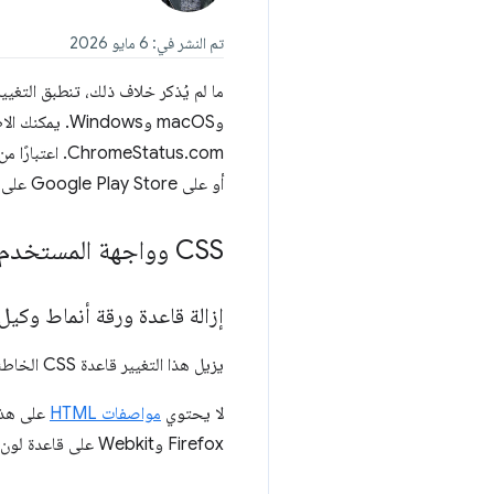
تم النشر في: 6 مايو 2026
وmacOS وndows
ChromeStatus.com. اعتبارًا من 6 مايو 2026، أصبح Chrome إصدارًا تجريبيًا. يمكنك تنزيل أحدث إصدار على
أو على Google Play Store على أجهزة Android.
CSS وواجهة المستخدم
إزالة قاعدة ورقة أنماط وكي
يزيل هذا التغيير قاعدة CSS الخاطئة
لا يحتوي
مواصفات HTML
على هذه 
Firefox وWebkit على قاعدة لون الحدود