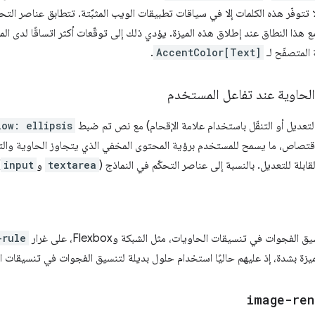
تتوفّر هذه الكلمات إلا في سياقات تطبيقات الويب المثبَّتة. تتطابق عناصر الت
ع هذا النطاق عند إطلاق هذه الميزة. يؤدي ذلك إلى توقّعات أكثر اتساقًا لدى ا
المتصفّح لـ
AccentColor[Text]
.
لحاوية عند تفاعل المستخدم
تعديل أو التنقّل باستخدام علامة الإقحام) مع نص تم ضبط
low: ellipsis
اقتصاص، ما يسمح للمستخدم برؤية المحتوى المخفي الذي يتجاوز الحاوية والت
قابلة للتعديل. بالنسبة إلى عناصر التحكّم في النماذج (
textarea
و
input
)
-rule
زة بشدة، إذ عليهم حاليًا استخدام حلول بديلة لتنسيق الفجوات في تنسيقات الشبكة و
image-ren