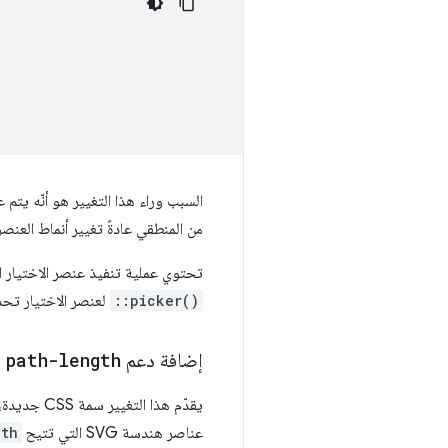
السبب وراء هذا التغيير هو أنّه يتم
من المنطقي عادةً تغيير أنماط العنصر
تحتوي عملية تنفيذ عنصر الاختيار القابل للتخصيص التي تم شحنها في um
::picker()
لعنصر الاختيار تحدي
إضافة دعم
path-length
ك
يقدّم هذا التغيير سمة CSS جديدة، هي
عناصر هندسة SVG التي تتيح
gth