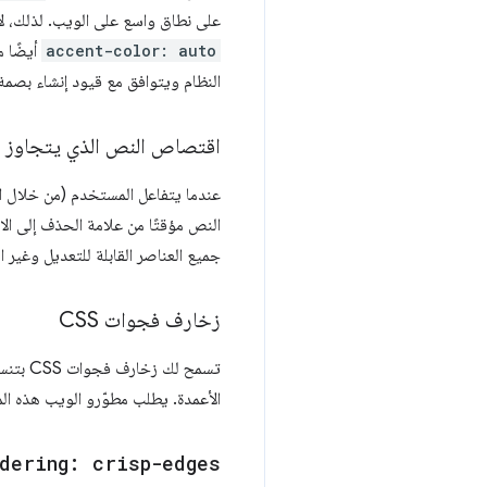
على نطاق واسع على الويب. لذلك، لا 
accent-color: auto
أيضًا م
النظام ويتوافق مع قيود إنشاء بصمة 
اقتصاص النص الذي يتجاوز ا
عندما يتفاعل المستخدم (من خلال ال
النص مؤقتًا من علامة الحذف إلى ال
جميع العناصر القابلة للتعديل وغير ال
زخارف فجوات CSS
تسمح لك زخارف فجوات CSS بتنسيق الفجوات في تنسيقات الحاويات، مثل الشبكة وFlexbox، على غرار
الأعمدة. يطلب مطوّرو الويب هذه المي
dering: crisp-edges