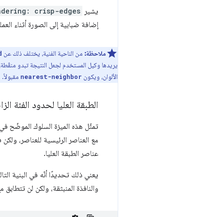
يشير
ndering: crisp-edges
إضافة ضبابية إلى الصورة أثناء العمل
ملاحظة:
من الناحية الفنية، يختلف ذلك عن
d
يريدها وكيل المستخدم لجعل النتيجة تبدو منقّطة
الألوان، ويكون
مقبولاً. يعتبر كل من irefox
nearest-neighbor
الطبقة العليا لحدود الفئة الز
تمثّل هذه الميزة السلوك الموضّح في
عناصر الطبقة العليا.
يعني ذلك تحديدًا أنّه في البنية الت
والنافذة المنبثقة، ولكن لن تتطابق 