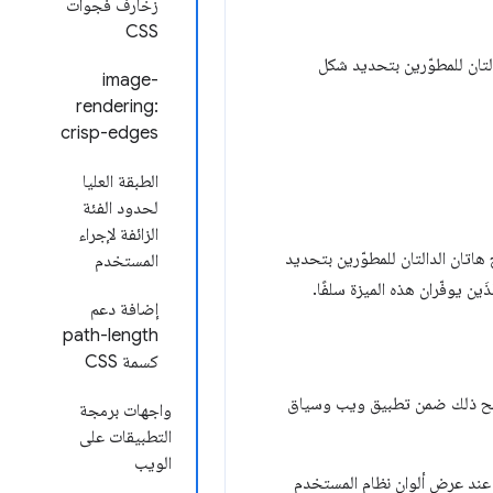
زخارف فجوات
CSS
image-
rendering:
crisp-edges
الطبقة العليا
لحدود الفئة
الزائفة لإجراء
تسمح هاتان الدالتان للمطوّرين بتحديد
المستخدم
إضافة دعم
path-length
كسمة CSS
 ذلك ضمن تطبيق ويب وسياق
واجهات برمجة
التطبيقات على
الويب
ا لإنشاء بصمة المت101}صفّح عند عرض ألوان نظام المستخدم