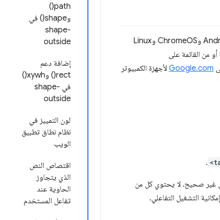
path()
وshape() في
shape-
ما لم يُذكر خلاف ذلك، تنطبق التغييرات التالية على أحدث إصدار من قناة Chrome التجريبية لأنظمة التشغيل Android وChromeOS وLinux
outside
مة أو من القائمة على
إضافة دعم
Google.com
لأجهزة الكمبيوتر
rect() وxywh()
في shape-
outside
لون التمييز في
نظام نطاق تطبيق
الويب
.
<t
اقتصاص النص
الذي يتجاوز
غير صحيح. لا يحتوي كل من
الحاوية عند
انية التشغيل التفاعلي.
تفاعل المستخدم