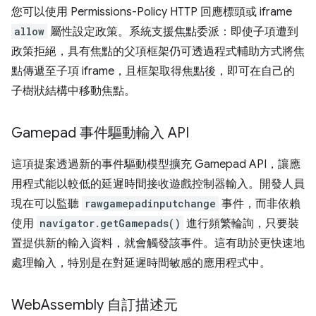
您可以使用 Permissions-Policy HTTP 回應標頭或 iframe
allow
屬性設定政策。系統支援焦點委派：即使子項遭到
政策拒絕，具有焦點的父項框架仍可透過程式輔助方式將焦
點傳遞至子項 iframe，且框架取得焦點後，即可在自己的
子樹狀結構中移動焦點。
Gamepad 事件驅動輸入 API
這項提案透過新的事件驅動模型擴充 Gamepad API，讓應
用程式能以較低的延遲時間接收遊戲控制器輸入。開發人員
現在可以監聽
rawgamepadinputchange
事件，而非依賴
使用
navigator.getGamepads()
進行頻繁輪詢，只要裝
置提供新的輸入資料，就會觸發該事件。這有助於更快速地
處理輸入，特別是在對延遲時間敏感的應用程式中。
Web
Assembly 自訂描述元