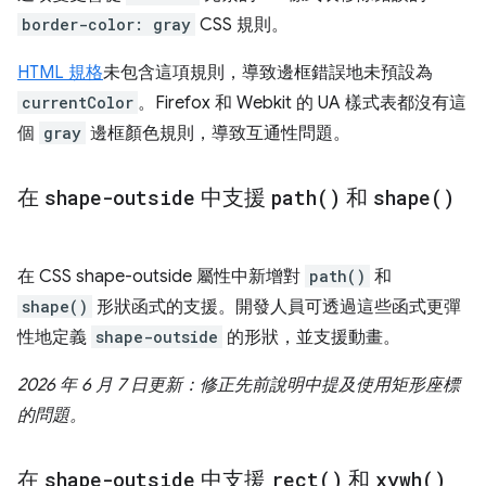
border-color: gray
CSS 規則。
HTML 規格
未包含這項規則，導致邊框錯誤地未預設為
currentColor
。Firefox 和 Webkit 的 UA 樣式表都沒有這
個
gray
邊框顏色規則，導致互通性問題。
在
shape-outside
中支援
path(
)
和
shape(
)
在 CSS shape-outside 屬性中新增對
path()
和
shape()
形狀函式的支援。開發人員可透過這些函式更彈
性地定義
shape-outside
的形狀，並支援動畫。
2026 年 6 月 7 日更新：修正先前說明中提及使用矩形座標
的問題。
在
shape-outside
中支援
rect(
)
和
xywh(
)