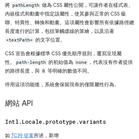
將
pathLength
做為 CSS 屬性公開，可讓作者在樣式表、
內嵌樣式和動畫中指定該屬性，使其參與正常的 CSS 級
聯、特異性、轉換和動畫。這項屬性會影響所有依據路徑總
長度進行的計算，包括筆觸虛線的算繪，以及沿著
<textPath>
的文字位置。
CSS 宣告會根據標準 CSS 優先順序規則，覆寫呈現屬
性。
path-length
的初始值為
none
，代表沒有作者提供
的路徑長度，與
0
等明確的數值不同。
停用這項功能後，系統會保留現有的僅限屬性行為。
網站 API
Intl
.
Locale
.
prototype
.
variants
如
TC39 提案
所述，新增