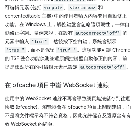
可編輯元素 (包括
<input>
、
<textarea>
和
contenteditable 主機) 中的使用者輸入內容套用自動修正
功能。在 Windows 上，觸控鍵盤會忽略這項屬性，一律自
動修正字詞。舉例來說，在設有
autocorrect="off"
的
元素中輸入
"truf"
，然後按下空白鍵，系統會顯示
"true "
，而不是保留
"truf "
。這項功能可讓 Chrome
的 TSF 整合功能偵測並還原觸控鍵盤自動修正的內容，前
提是焦點所在的可編輯元素已設定
autocorrect="off"
。
在 bfcache 項目中斷 Web
Socket 連線
使用中的 WebSocket 連線不再會導致網頁無法儲存到往返
快取 (bfcache)。瀏覽器會在 bfcache 項目上關閉連線，而
不是將文件標示為不符合資格，因此允許儲存及還原含有有
效 WebSocket 的網頁。