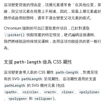
這項變更背後的理由是，頂層元素通常會「在其他位置」算
繪，與父項元素在視覺上不相連。因此，當最上層元素處於
懸停或啟用狀態時，通常不適合變更父項元素的樣式。
Chromium 隨附的可自訂選取實作項目，已針對選取
::picker()
快顯視窗的特定情況，硬式編碼這個邏輯。
我們將移除該特殊情況邏輯，改用這項功能提供的更一般行
為。
支援
path-length
做為 CSS 屬性
這項變更會導入新的 CSS 屬性
path-length
，對應至現
有的 SVG
pathLength
呈現屬性。這項屬性適用於支援
pathLength
的 SVG 幾何元素 (包括
<path>
、
<circle>
、
<rect>
、
<line>
、
<polyline>
、
<polygon>
和
<ellipse>
)。