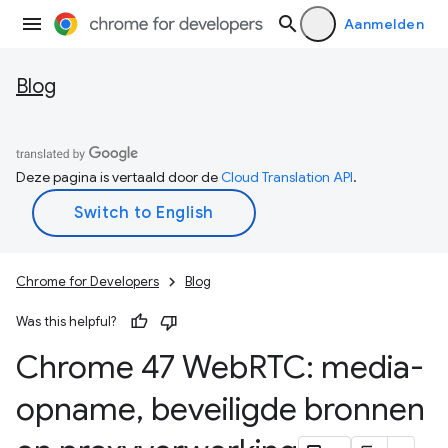
Aanmelden
Blog
Deze pagina is vertaald door de
Cloud Translation API
.
Chrome for Developers
Blog
Was this helpful?
Chrome 47 Web
RTC: media-
opname
,
beveiligde bronnen