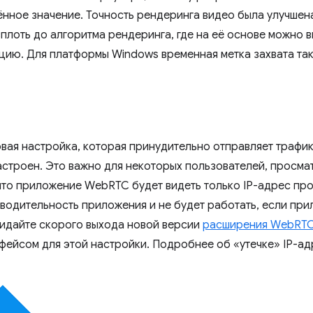
нное значение. Точность рендеринга видео была улучшена
вплоть до алгоритма рендеринга, где на её основе можно 
ию. Для платформы Windows временная метка захвата так
новая настройка, которая принудительно отправляет траф
астроен. Это важно для некоторых пользователей, просм
 что приложение WebRTC будет видеть только IP-адрес про
изводительность приложения и не будет работать, если п
жидайте скорого выхода новой версии
расширения WebRTC N
фейсом для этой настройки. Подробнее об «утечке» IP-адр