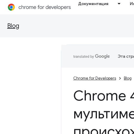
Документация
И
Blog
Эта стр
Chrome for Developers
Blog
Chrome 
мультим
происхо