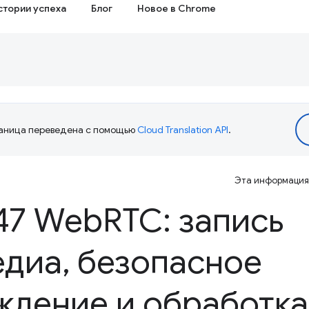
стории успеха
Блог
Новое в Chrome
аница переведена с помощью
Cloud Translation API
.
Эта информация 
47 Web
RTC: запись
едиа
,
безопасное
ждение и обработка