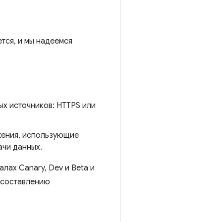
ется, и мы надеемся
х источников: HTTPS или
жения, использующие
ачи данных.
лах Canary, Dev и Beta и
 составлению