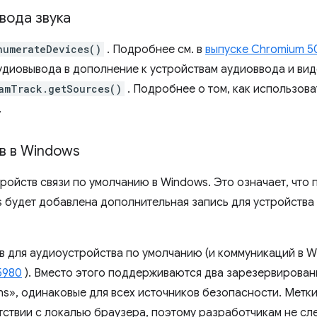
вода звука
numerateDevices()
. Подробнее см. в
выпуске Chromium 5
удиовывода в дополнение к устройствам аудиоввода и ви
amTrack.getSources()
. Подробнее о том, как использова
.
в в Windows
тройств связи по умолчанию в Windows. Это означает, что
 будет добавлена ​​дополнительная запись для устройства
 для аудиоустройства по умолчанию (и коммуникаций в W
5980
). Вместо этого поддерживаются два зарезервирован
ons», одинаковые для всех источников безопасности. Метки
тствии с локалью браузера, поэтому разработчикам не сле