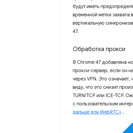
будут иметь предопределё
временной метки захвата 
вертикальную синхронизац
47.
Обработка прокси
В Chrome 47 добавлена ​​
прокси-сервер, если он н
через VPN. Это означает,
виду, что это снизит про
TURN/TCP или ICE-TCP. О
с пользовательским интер
дальше для WebRTC»
.