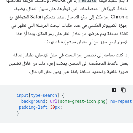
لا يتم تنفيذ قيمة
results
إلا في webkit، وتختلف طريقة معالجتها
اختلافًا كبيرًا في المتصفّحات التي توفّرها. على سبيل المثال، يضيف
Chrome رمز مكبِّر إلى مربّع الإدخال، بينما يتحكّم Safari المتوافق مع
أجهزة الكمبيوتر المكتبي في عدد طلبات البحث المرسَلة التي تظهر في
نافذة منبثقة يتم عرضها من خلال النقر على رمز المكبِّر. وبما أنّ هذا
الإجراء ليس جزءًا من أي معيار، سيتم إيقافه نهائيًا.
إذا كنت بحاجة إلى تضمين رمز البحث في حقل الإدخال، عليك إضافة
بعض الأنماط المخصّصة إلى العنصر. يمكنك إجراء ذلك من خلال تضمين
صورة خلفية وتحديد مسافة بادئة على يمين حقل الإدخال.
input
[
type
=
search
]
{
background
:
url
(
some-great-icon.png
)
no-repeat
padding-left
:
30
px
;
}