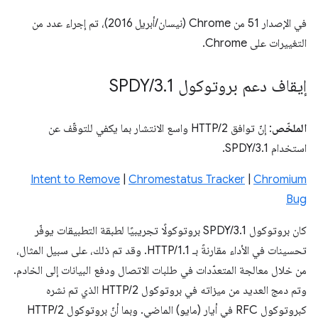
في الإصدار 51 من Chrome (نيسان/أبريل 2016)، تم إجراء عدد من
التغييرات على Chrome.
إيقاف دعم بروتوكول SPDY
1
.
3
/
الملخّص
: إنّ توافق HTTP/2 واسع الانتشار بما يكفي للتوقّف عن
استخدام SPDY/3.1.
Intent to Remove
|
Chromestatus Tracker
|
Chromium
Bug
كان بروتوكول SPDY/3.1 بروتوكولًا تجريبيًا لطبقة التطبيقات يوفّر
تحسينات في الأداء مقارنةً بـ HTTP/1.1. وقد تم ذلك، على سبيل المثال،
من خلال معالجة المتعدّدات في طلبات الاتصال ودفع البيانات إلى الخادم.
وتم دمج العديد من ميزاته في بروتوكول HTTP/2 الذي تم نشره
كبروتوكول RFC في أيار (مايو) الماضي. وبما أنّ بروتوكول HTTP/2