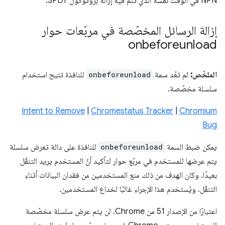
NPN في الوقت نفسه الذي تتم فيه إزالة بروتوكول SPDY.
إزالة الرسائل المخصّصة في مربّعات حوار
onbeforeunload
الملخّص:
لم تعُد سمة
onbeforeunload
للنافذة تتيح استخدام
سلسلة مخصّصة.
Intent to Remove
|
Chromestatus Tracker
|
Chromium
Bug
يمكن ضبط السمة
onbeforeunload
للنافذة على دالة تعرض سلسلة
يتم عرضها للمستخدم في مربّع حوار لتأكيد أنّ المستخدم يريد التنقّل
بعيدًا. وكان الهدف من ذلك منع المستخدمين من فقدان البيانات أثناء
التنقّل. ويُستخدم هذا الإجراء غالبًا لخداع المستخدمين.
اعتبارًا من الإصدار 51 من Chrome، لن يتم عرض سلسلة مخصّصة