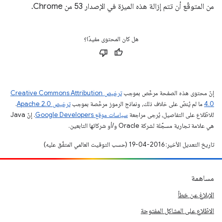
من المتوقّع أن تتم إزالة هذه الميزة في الإصدار 53 من Chrome.
هل كان المحتوى مفيدًا؟
إنّ محتوى هذه الصفحة مرخّص بموجب
ترخيص Creative Commons Attribution
4.0‏
ما لم يُنصّ على خلاف ذلك، ونماذج الرموز مرخّصة بموجب
ترخيص Apache 2.0‏
.
للاطّلاع على التفاصيل، يُرجى مراجعة
سياسات موقع Google Developers‏
. إنّ Java
هي علامة تجارية مسجَّلة لشركة Oracle و/أو شركائها التابعين.
تاريخ التعديل الأخير: 2016-04-19 (حسب التوقيت العالمي المتفَّق عليه)
مساهمة
الإبلاغ عن خطأ
الاطّلاع على المشاكل المفتوحة