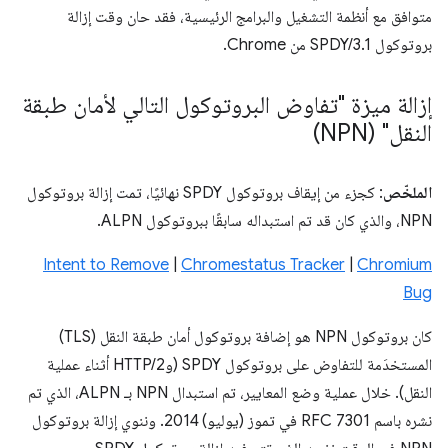
متوافق مع أنظمة التشغيل والبرامج الرئيسية، فقد حان وقت إزالة
بروتوكول SPDY/3.1 من Chrome.
إزالة ميزة "تفاوض البروتوكول التالي لأمان طبقة
النقل" (NPN)
الملخّص
: كجزء من إيقاف بروتوكول SPDY نهائيًا، تمت إزالة بروتوكول
NPN، والذي كان قد تم استبداله سابقًا ببروتوكول ALPN.
Intent to Remove
|
Chromestatus Tracker
|
Chromium
Bug
كان بروتوكول NPN هو إضافة بروتوكول أمان طبقة النقل (TLS)
المستخدَمة للتفاوض على بروتوكول SPDY (وHTTP/2 أثناء عملية
النقل). خلال عملية وضع المعايير، تم استبدال NPN بـ ALPN، الذي تم
نشره باسم RFC 7301 في تموز (يوليو) 2014. وننوي إزالة بروتوكول