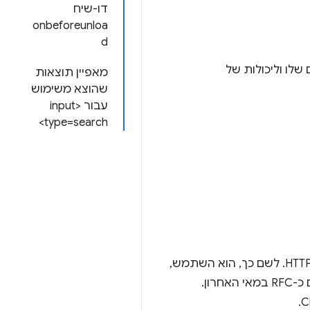
דו-שיח
onbeforeunloa
d
ועים שלו וליכולות של
מאפיין תוצאות
שהוצא משימוש
עבור <input
type=search>
SPDY/3.1 היה פרוטוקול ניסיוני בשכבת האפליקציה שסיפק שיפורים בביצועים בהשוואה ל-HTTP/1.1. לשם כך, הוא השתמש,
למשל, במולטיפלקס של חיבורים וב-server push. תכונות רבות שלו שולבו ב-HTTP/2, שפורסם כ-RFC במאי האחרון.