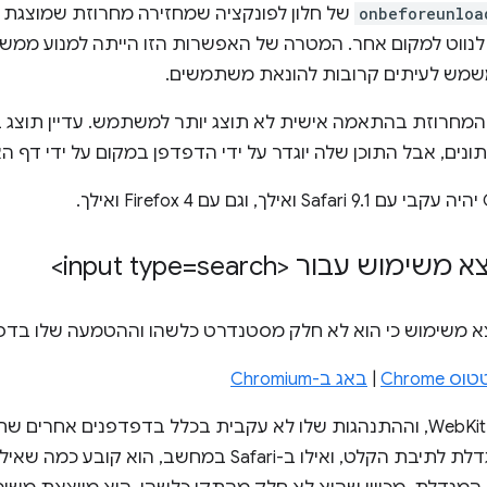
onbeforeunloa
של חלון לפונקציה שמחזירה מחרוזת שמוצגת
ווט למקום אחר. המטרה של האפשרות הזו הייתה למנוע ממש
 משמש לעיתים קרובות להונאת משתמשים.
ים, אבל התוכן שלה יוגדר על ידי הדפדפן במקום על ידי דף הא
עבור <input type=search>
א משימוש כי הוא לא חלק מסטנדרט כלשהו וההטמעה שלו בדפד
Chrom
|
באג ב-Chromium
מיושם רק ב-WebKit, וההתנהגות שלו לא עקבית בכלל בדפדפנים אחרים
Chrome מתווסף סמל של מגדלת לתיבת הקלט, ואילו ב-Safari במח