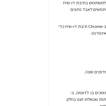
 למשתמש בתיבת דו-שיח
תמשים לאבד נתונים
החל מגרסה 51 של Chrome, המחרוזת בהתאמה אישית לא תוצג יותר למשתמש. עדיין תוצג ב-Chrome תיבת דו-שיח כדי
ינטרנט.
פנים שונה.
 שתומכים בו. לדוגמה, ב-
שב, הוא קובע כמה שאילתות שנשלחו יוצגו בחלון