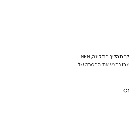
NPN היה תוסף TLS ששימש לניהול משא ומתן על SPDY (ובתקופת המעבר, על HTTP/2). במהלך תהליך התקינה, NPN
יולי 2014. אנחנו מתכוונים להסיר את NPN באותו זמן שבו נבצע את ההסרה של