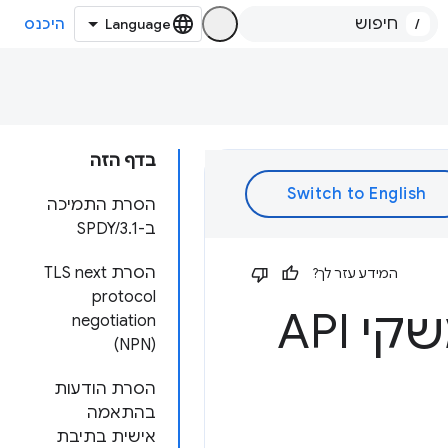
/
היכנס
בדף הזה
הסרת התמיכה
ב-SPDY/3.1
הסרת TLS next
המידע עזר לך?
protocol
הוצאה משימוש והסרות של ממשקי API
negotiation
(NPN)
הסרת הודעות
בהתאמה
אישית בתיבת