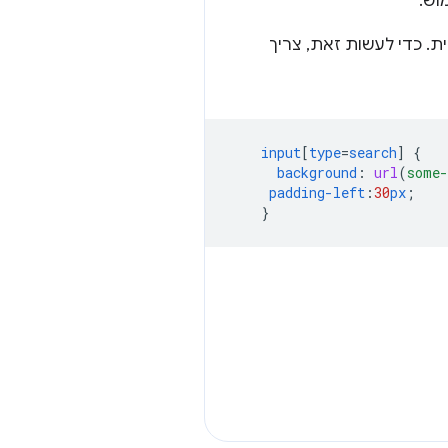
וש.
ת. כדי לעשות זאת, צריך
input
[
type
=
search
]
{
background
:
url
(
some-
padding-left
:
30
px
;
}