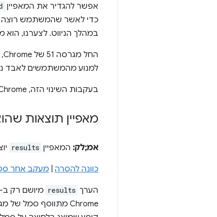
אפשר להגדיר את המאפיין
d
כדי לאשר שהמשתמש רוצה לנ
במהלך הניווט. לצערנו, הוא
למנוע מהמשתמשים לאבד נתונ
בעקבות השינוי הזה, Chrome יהיה עקבי עם Safari 9.1 ואילך, וגם עם Firefox 4 ואילך.
מאפיין תוצאות שהוצא משימוש 
אמ;לק:
המאפיין
results
יוצ
כוונה להסרה
|
מעקב אחר סטטוס e
הערך
results