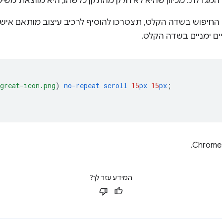
המגדלת. מכיוון שהיא לא חלק מהתקן כלשהו, היא מווצאת משימ
 החיפוש בשדה הקלט, תצטרכו להוסיף לרכיב עיצוב מותאם אישי
יים ימניים בשדה הקלט.
great-icon.png
)
no-repeat
scroll
15
px
15
px
;
המידע עזר לך?