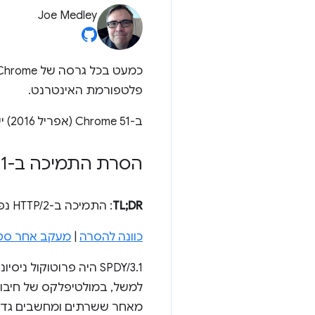
Joe Medley
פלטפורמת האינטרנט.
ב-Chrome 51 (אפריל 2016) יש כמה שינויים ב-Chrome.
הסרת התמיכה ב-SPDY
1
.
TL;DR
: התמיכה ב-HTTP/2 נפוצה מספיק כדי שנוכל להפסיק את התמיכה ב-SPDY/3.1.
כוונה להסרה
|
מעקב אחר סטטוס e
מאחר ששרתים ומחשבים גדולים תומכים ב-HTTP/2, הגיע הזמן 