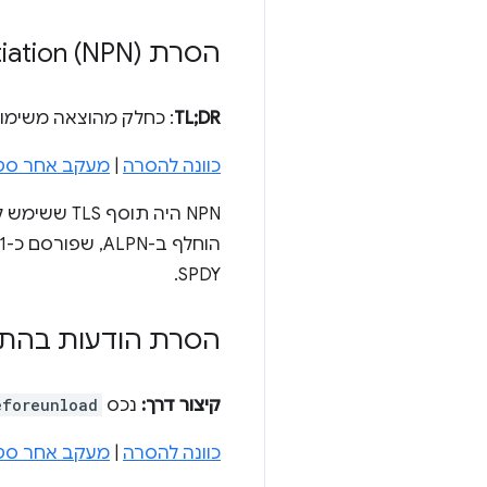
הסרת TLS next protocol negotiation (NPN)
TL;DR
: כחלק מהוצאה משימוש של SPDY, ה-NPN הוסר, אחרי שכבר 
כוונה להסרה
|
מעקב אחר סטטוס e
SPDY.
הסרת הודעות בהתאמה איש
קיצור דרך:
נכס
eforeunload
כוונה להסרה
|
מעקב אחר סטטוס e