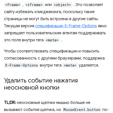
<frame>
,
<iframe>
или
<object>
. Это позволяет
сайту избежать кликджекинга, поскольку такие
страницы не могут быть встроены в другие сайты.
Текущая версия
спецификации X-Frame-Options
явно
запрещает пользовательским агентам поддерживать
это поле внутри тега
<meta>
.
Чтобы соответствовать спецификации и повысить
согласованность с другими браузерами, поддержка
X-Frame-Options
внутри тега
<meta>
удаляется.
Удалить событие нажатия
неосновной кнопки
TL;DR:
неосновные щелчки мышью больше не
вызывают события щелчка, но
MouseEvent.button
по-