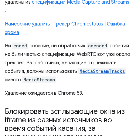
удалены из
спецификации Media Capture and Streams
.
Намерение удалить
|
Трекер Chromestatus
|
Ошибка
хрома
Ни
ended
событие, ни обработчик
onended
событий
не были частью спецификации WebRTC вот уже около
трёх лет. Разработчики, желающие отслеживать
события, должны использовать
MediaStreamTracks
вместо
MediaStreams
.
Удаление ожидается в Chrome 53.
Блокировать всплывающие окна из
iframe из разных источников во
время событий касания
,
за