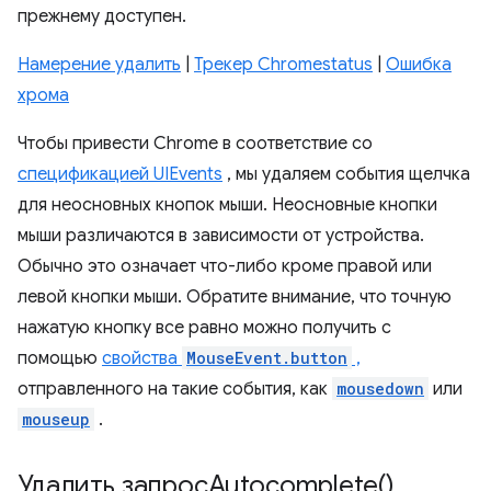
прежнему доступен.
Намерение удалить
|
Трекер Chromestatus
|
Ошибка
хрома
Чтобы привести Chrome в соответствие со
спецификацией UIEvents
, мы удаляем события щелчка
для неосновных кнопок мыши. Неосновные кнопки
мыши различаются в зависимости от устройства.
Обычно это означает что-либо кроме правой или
левой кнопки мыши. Обратите внимание, что точную
нажатую кнопку все равно можно получить с
помощью
свойства
MouseEvent.button
,
отправленного на такие события, как
mousedown
или
mouseup
.
Удалить запрос
Autocomplete(
)