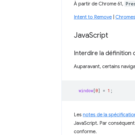
À partir de Chrome 61,
Pre
Intent to Remove
|
Chromes
Java
Script
Interdire la définitio
Auparavant, certains navigat
window
[
0
]
=
1
;
Les
notes de la spécificati
JavaScript. Par conséquent,
conforme.