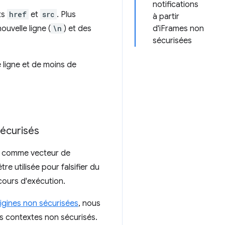
notifications
ts
href
et
src
. Plus
à partir
uvelle ligne (
\n
) et des
d'iFrames non
sécurisées
e ligne et de moins de
sécurisés
sée comme vecteur de
e utilisée pour falsifier du
cours d'exécution.
rigines non sécurisées
, nous
s contextes non sécurisés.