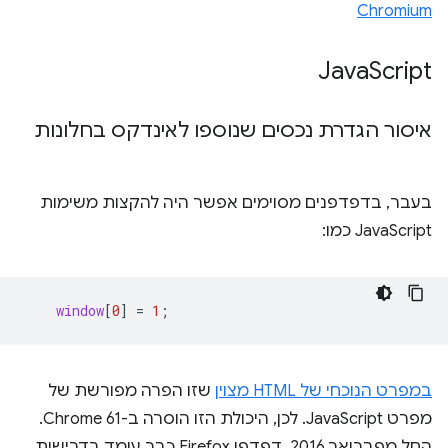
Chromium
Java
Script
איסור הגדרת נכסים שנוספו לאינדקס בחלונות
בעבר, בדפדפנים מסוימים אפשר היה להקצות משימות
JavaScript כמו:
window
[
0
]
=
1
;
במפרט הנוכחי של HTML מצוין
שזו הפרה מפורשת של
מפרט JavaScript. לכן, היכולת הזו הוסרה ב-Chrome 61.
החל מפברואר 2016, דפדפן Firefox כבר עומד בדרישות.