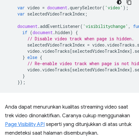
var
video
=
document
.
querySelector
(
'video'
);
var
selectedVideoTrackIndex
;
document
.
addEventListener
(
'visibilitychange'
,
fu
if
(
document
.
hidden
)
{
// Disable video track when page is hidden.
selectedVideoTrackIndex
=
video
.
videoTracks
.
video
.
videoTracks
[
selectedVideoTrackIndex
].
s
}
else
{
// Re-enable video track when page is not hi
video
.
videoTracks
[
selectedVideoTrackIndex
].
s
}
});
Anda dapat menurunkan kualitas streaming video saat
trek video dinonaktifkan. Caranya cukup menggunakan
Page Visibility API
seperti yang ditunjukkan di atas untuk
mendeteksi saat halaman disembunyikan.