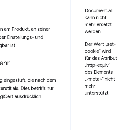
Document.all
kann nicht
mehr ersetzt
n am Produkt, an seiner
werden
er Einstellungs- und
Der Wert „set-
bar ist.
cookie“ wird
für das Attribut
ehr
„http-equiv“
des Elements
„<meta>“ nicht
ig eingestuft, die nach dem
mehr
titials. Dies betrifft nur
unterstützt
giCert ausdrücklich