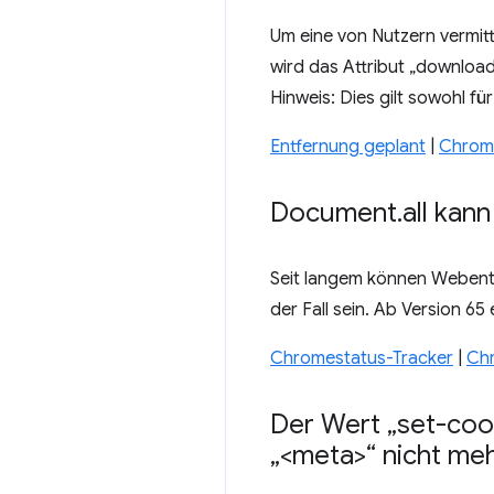
Um eine von Nutzern vermit
wird das Attribut „download“
Hinweis: Dies gilt sowohl fü
Entfernung geplant
|
Chrome
Document
.
all kan
Seit langem können Webent
der Fall sein. Ab Version 6
Chromestatus-Tracker
|
Ch
Der Wert „set-cook
„<meta>“ nicht meh