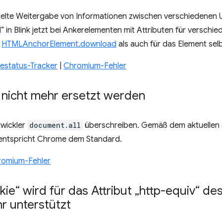
telte Weitergabe von Informationen zwischen verschiedenen 
 in Blink jetzt bei Ankerelementen mit Attributen für verschie
r
HTMLAnchorElement.download
als auch für das Element selb
status-Tracker
|
Chromium-Fehler
n nicht mehr ersetzt werden
wickler
document.all
überschreiben. Gemäß dem aktuellen S
5 entspricht Chrome dem Standard.
romium-Fehler
ie“ wird für das Attribut „http-equiv“ de
r unterstützt