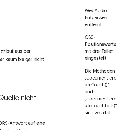
WebAudio:
Entpacken
entfernt
CSS-
Positionswerte
tribut aus der
mit drei Teilen
eingestellt
r kaum bis gar nicht
Die Methoden
„document.cre
ateTouch()“
und
uelle nicht
„document.cre
ateTouchList()“
sind veraltet
CORS-Antwort auf eine