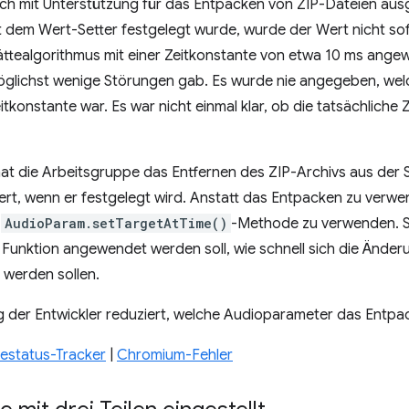
h mit Unterstützung für das Entpacken von ZIP-Dateien ausg
dem Wert-Setter festgelegt wurde, wurde der Wert nicht sofo
lättealgorithmus mit einer Zeitkonstante von etwa 10 ms ang
möglichst wenige Störungen gab. Es wurde nie angegeben, wel
konstante war. Es war nicht einmal klar, ob die tatsächliche 
at die Arbeitsgruppe das Entfernen des ZIP-Archivs aus der Sp
rt, wenn er festgelegt wird. Anstatt das Entpacken zu verwe
e
AudioParam.setTargetAtTime()
-Methode zu verwenden. So
 Funktion angewendet werden soll, wie schnell sich die Änderu
 werden sollen.
g der Entwickler reduziert, welche Audioparameter das Entpa
status-Tracker
|
Chromium-Fehler