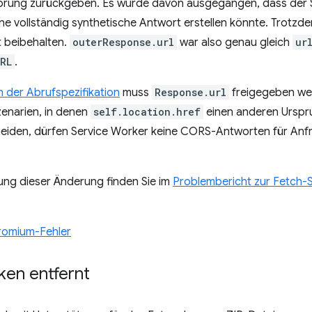
prung zurückgeben. Es wurde davon ausgegangen, dass der S
e vollständig synthetische Antwort erstellen könnte. Trotzd
 beibehalten.
outerResponse.url
war also genau gleich
ur
RL
.
 der Abrufspezifikation
muss
Response.url
freigegeben we
zenarien, in denen
self.location.href
einen anderen Urspr
meiden, dürfen Service Worker keine CORS-Antworten für An
rung dieser Änderung finden Sie im
Problembericht zur Fetch-S
romium-Fehler
ken entfernt