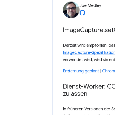
Joe Medley
Image
Capture
.
set
Derzeit wird empfohlen, da
ImageCapture-Spezifikatio
verwendet wird, wird sie ent
Entfernung geplant
|
Chrome
Dienst-Worker: CO
zulassen
In früheren Versionen der 