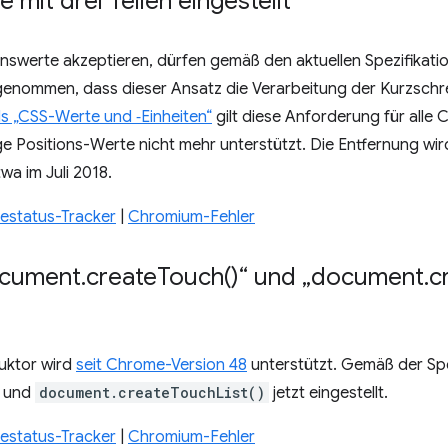
 mit drei Teilen eingestellt
onswerte akzeptieren, dürfen gemäß den aktuellen Spezifikatio
ngenommen, dass dieser Ansatz die Verarbeitung der Kurzschre
s „CSS-Werte und ‑Einheiten“
gilt diese Anforderung für alle 
e Positions-Werte nicht mehr unterstützt. Die Entfernung wird
wa im Juli 2018.
status-Tracker
|
Chromium-Fehler
ocument
.
create
Touch(
)“ und „document
.
c
uktor wird
seit Chrome-Version 48
unterstützt. Gemäß der Spe
und
document.createTouchList()
jetzt eingestellt.
status-Tracker
|
Chromium-Fehler