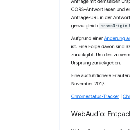
Anfrage mit demselben Urs
CORS-Antwort lesen und ein
Anfrage-URL in der Antwort
genau gleich
crossOriginU
Aufgrund einer
Änderung an
ist. Eine Folge davon sind S
zurückgibt. Um dies zu ver
Ursprung zurückgeben.
Eine ausführlichere Erläute
November 2017.
Chromestatus-Tracker
|
Ch
Web
Audio: Entpac