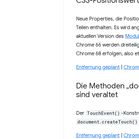
CSS-Positionswerte
Neue Properties, die Positi
Teilen enthalten. Es wird a
aktuellen Version des
Modul
Chrome 66 werden dreiteilig
Chrome 68 erfolgen, also et
Entfernung geplant
|
Chrome
Die Methoden „d
sind veraltet
Der
TouchEvent()
-Konstr
document.createTouch()
Entfernung geplant
|
Chrome