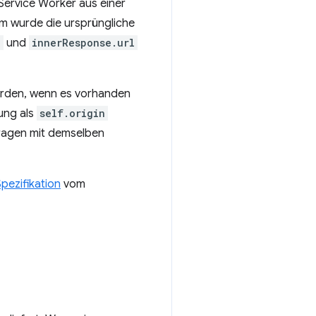
ervice Worker aus einer
em wurde die ursprüngliche
l
und
innerResponse.url
rden, wenn es vorhanden
ung als
self.origin
fragen mit demselben
pezifikation
vom