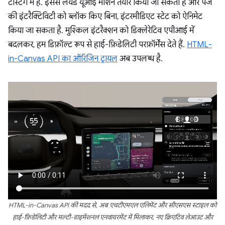
टेस्टिंग में हैं. इससे लेयर्ड यूआई मोशन तैयार किया जा सकता है और पेज
की इंटरैक्टिविटी को ब्लॉक किए बिना, इंटरमीडिएट स्टेट को ऐनिमेट
किया जा सकता है. मुश्किल इंटरैक्शन को डिक्लेरेटिव एपीआई में
बदलकर, हम डिफ़ॉल्ट रूप से हाई-फ़िडेलिटी परफ़ॉर्मेंस देते हैं.
HTML-
in-Canvas API का ऑरिजिन ट्रायल
अब उपलब्ध है.
HTML-in-Canvas API की मदद से, अब एचटीएमएल एलिमेंट और सीएसएस स्टाइल को
हाई-फ़िडेलिटी और मल्टी-डाइमेंशनल एनवायरमेंट में मिलाकर, नए क्रिएटिव लेआउट और