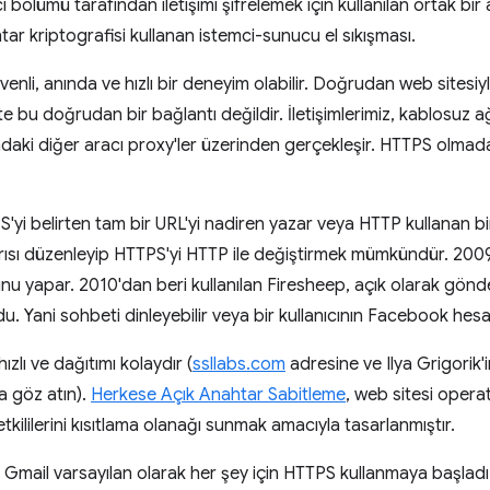
 bölümü tarafından iletişimi şifrelemek için kullanılan ortak b
ar kriptografisi kullanan istemci-sunucu el sıkışması.
enli, anında ve hızlı bir deneyim olabilir. Doğrudan web sites
bu doğrudan bir bağlantı değildir. İletişimlerimiz, kablosuz ağ 
ındaki diğer aracı proxy'ler üzerinden gerçekleşir. HTTPS olmada
PS'yi belirten tam bir URL'yi nadiren yazar veya HTTP kullanan bi
rısı düzenleyip HTTPS'yi HTTP ile değiştirmek mümkündür. 200
nu yapar. 2010'dan beri kullanılan Firesheep, açık olarak gönde
du. Yani sohbeti dinleyebilir veya bir kullanıcının Facebook hes
zlı ve dağıtımı kolaydır (
ssllabs.com
adresine ve Ilya Grigorik
a göz atın).
Herkese Açık Anahtar Sabitleme
, web sitesi operatö
tkililerini kısıtlama olanağı sunmak amacıyla tasarlanmıştır.
, Gmail varsayılan olarak her şey için HTTPS kullanmaya başlad