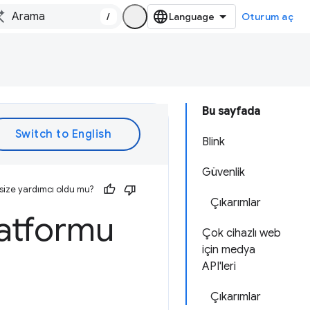
/
Oturum aç
Bu sayfada
Blink
Güvenlik
size yardımcı oldu mu?
Çıkarımlar
atformu
Çok cihazlı web
için medya
API'leri
Çıkarımlar