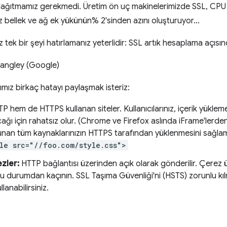
ağıtmamız gerekmedi. Üretim ön uç makinelerimizde SSL, CPU 
z bellek ve ağ ek yükünün% 2'sinden azını oluşturuyor…
tek bir şeyi hatırlamanız yeterlidir: SSL artık hesaplama açısınd
angley (Google)
ğımız birkaç hatayı paylaşmak isteriz:
hem de HTTPS kullanan siteler. Kullanıcılarınız, içerik yükleme
ğı için rahatsız olur. (Chrome ve Firefox aslında iFrame'lerden
nan tüm kaynaklarınızın HTTPS tarafından yüklenmesini sağlam
yle src="//foo.com/style.css">
zler:
HTTP bağlantısı üzerinden açık olarak gönderilir. Çerez ü
bu durumdan kaçının. SSL Taşıma Güvenliği'ni (HSTS) zorunlu kılm
lanabilirsiniz.