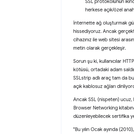
SSL protokolünün ikinci
herkese açık/özel anaht
İnternette ağ oluşturmak güv
hissediyoruz. Ancak gerçekte 
cihazınız ile web sitesi aras
metin olarak gerçekleşir.
Sorun şu ki, kullanıcılar HTT
kötüsü, ortadaki adam saldı
SSLstrip adlı araç tam da bu
açık kablosuz ağları dinliyor
Ancak SSL (nispeten) ucuz, hı
Browser Networking kitabın
düzenleyebilecek sertifika ye
"Bu yılın Ocak ayında (2010)