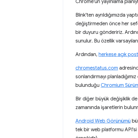
Chrome'un yayınlama planıyla a
Blink'ten ayrıldığımızda yapt
değiştirmeden önce her se
bir duyuru göndeririz. Ardı
sunulur. Bu özellik varsayılan
Ardından,
herkese açık post
chromestatus.com
adresind
sonlandırmayı planladığımız öz
bulunduğu
Chromium Sürüm
Bir diğer büyük değişiklik de
zamanında işaretlerin bulunm
Android Web Görünümü
bü
tek bir web platformu API'