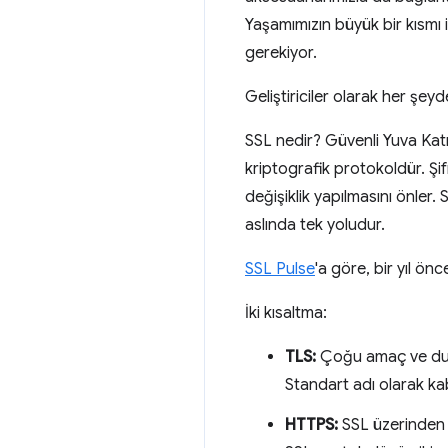
Yaşamımızın büyük bir kısmı in
gerekiyor.
Geliştiriciler olarak her şeyd
SSL nedir? Güvenli Yuva Katm
kriptografik protokoldür. Şi
değişiklik yapılmasını önler. 
aslında tek yoludur.
SSL Pulse
'a göre, bir yıl ön
İki kısaltma:
TLS:
Çoğu amaç ve durum
Standart adı olarak kabu
HTTPS:
SSL üzerinden H