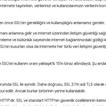
ternete taşınırken, verilerinizi ve kullanıcılarımızın verilerini 
en önce SSL'nin gerekliliğini ve kullanışlılığını anlamamız gerekir.
anı anlamına gelir ve internet üzerinden iletişim güvenliği sağl
freleme ve bütünlük sayesinde internet bağlantınızdaki gizliliği
SSL'nin kusurları olsa da internette her türlü veri iletişimi güvenl
ce SSL'nin kullanım oranı yaklaşık% 15'in biraz altındaydı. Şu a
da SSL ile aynıdır. Daha doğrusu, SSL 3.1'in adı TLS olarak de
l edilir. Ancak bunlar birbirinin yerine kullanılabilir.
TTP'dir. SSL ve standart HTTP'nin güvenlik özelliklerinin katman