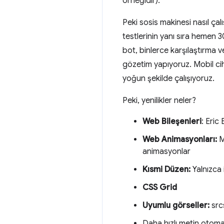
örneğidir).
Peki sosis makinesi nasıl çal
testlerinin yanı sıra hemen 
bot, binlerce karşılaştırm
gözetim yapıyoruz. Mobil ci
yoğun şekilde çalışıyoruz.
Peki, yenilikler neler?
Web Bileşenleri
: Eric
Web Animasyonları:
M
animasyonlar
Kısmi Düzen:
Yalnızca i
CSS Grid
Uyumlu görseller:
src
Daha hızlı metin otomati