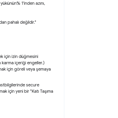
yükünün% 1'inden azını,
an pahalı değildir."
k için izin düğmesini
 karma içeriği engeller.)
ak için göreli veya şemaya
stbilgilerinde secure
ak için yeni bir "Katı Taşıma