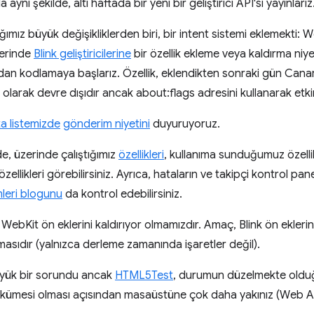
ynı şekilde, altı haftada bir yeni bir geliştirici API'si yayınlarız
ığımız büyük değişikliklerden biri, bir intent sistemi eklemekti
ferinde
Blink geliştiricilerine
bir özellik ekleme veya kaldırma niy
ndan kodlamaya başlarız. Özellik, eklendikten sonraki gün Cana
 olarak devre dışıdır ancak about:flags adresini kullanarak etkinl
a listemizde
gönderim niyetini
duyuruyoruz.
e, üzerinde çalıştığımız
özellikleri
, kullanıma sunduğumuz özellik
ellikleri görebilirsiniz. Ayrıca, hataların ve takipçi kontrol pane
leri blogunu
da kontrol edebilirsiniz.
 WebKit ön eklerini kaldırıyor olmamızdır. Amaç, Blink ön eklerini
asıdır (yalnızca derleme zamanında işaretler değil).
yük bir sorundu ancak
HTML5Test
, durumun düzelmekte olduğ
si kümesi olması açısından masaüstüne çok daha yakınız (Web