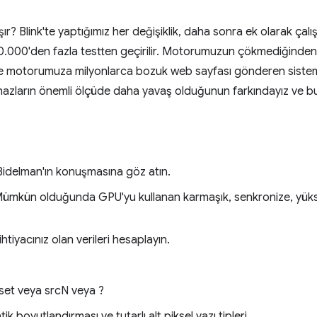
ışır? Blink'te yaptığımız her değişiklik, daha sonra ek olarak ça
30.000'den fazla testten geçirilir. Motorumuzun çökmediğinden
a ve motorumuza milyonlarca bozuk web sayfası gönderen siste
hazların önemli ölçüde daha yavaş olduğunun farkındayız ve bu 
 Bidelman'ın konuşmasına göz atın.
ümkün olduğunda GPU'yu kullanan karmaşık, senkronize, yüks
htiyacınız olan verileri hesaplayın.
set veya srcN veya ?
k boyutlandırması ve tutarlı alt piksel yazı tipleri