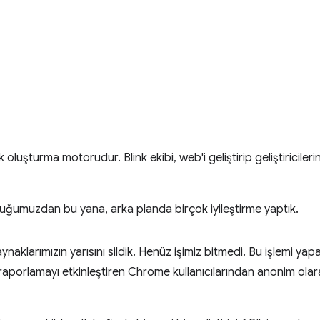
luşturma motorudur. Blink ekibi, web'i geliştirip geliştiricilerin
uğumuzdan bu yana, arka planda birçok iyileştirme yaptık.
aynaklarımızın yarısını sildik. Henüz işimiz bitmedi. Bu işlemi y
 raporlamayı etkinleştiren Chrome kullanıcılarından anonim olara