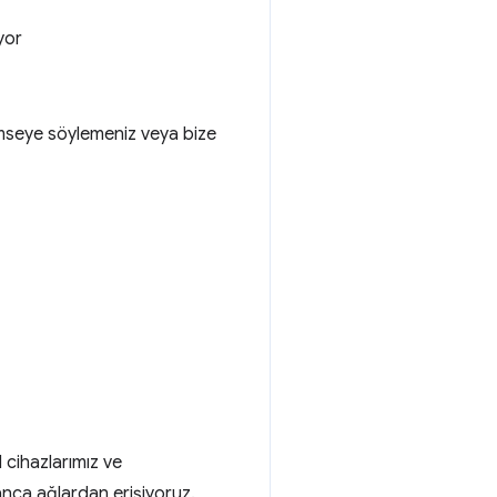
yor
kimseye söylemeniz veya bize
l cihazlarımız ve
anca ağlardan erişiyoruz.