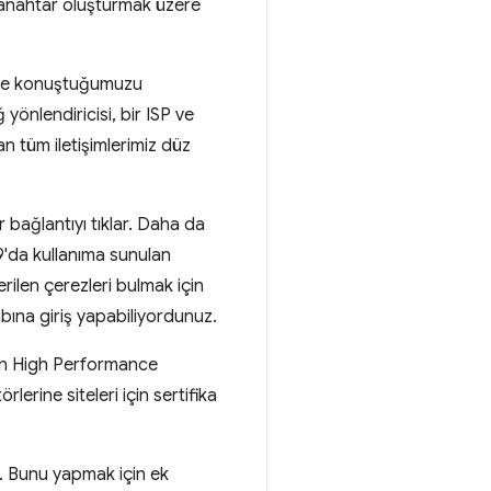
ir anahtar oluşturmak üzere
iyle konuştuğumuzu
yönlendiricisi, bir ISP ve
n tüm iletişimlerimiz düz
r bağlantıyı tıklar. Daha da
9'da kullanıma sunulan
rilen çerezleri bulmak için
abına giriş yapabiliyordunuz.
'in High Performance
rlerine siteleri için sertifika
ı. Bunu yapmak için ek