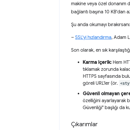
makine veya özel donanım d
bağlantı başına 10 KB'dan a
Şu anda okumayı bırakırsanız 
–
SSL'yi hızlandırma
, Adam L
Son olarak, en sık karşılaştı
Karma içerik:
Hem HTTP 
tıklamak zorunda kalaca
HTTPS sayfasında bulu
göreli URL'ler (ör.
<st
Güvenli olmayan çere
özelliğini ayarlayarak 
Güvenliği" başlığı da kul
Çıkarımlar