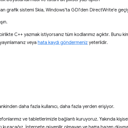
nılan grafik sistemi Skia, Windows'ta GDI'den DirectWrite'e geçi
şın.
 birlikte C++ yazmak istiyorsanız tüm kodlarımız açıktır. Bunu 
yayınlamanız veya
hata kaydı göndermeniz
yeterlidir.
nden daha fazla kullanıcı, daha fazla yerden erişiyor.
lefonlarımız ve tabletlerimizle bağlantı kuruyoruz. Yakında kişise
tı kuracağız. İnternete güvenilir olmayan ve hatta bazen düşm