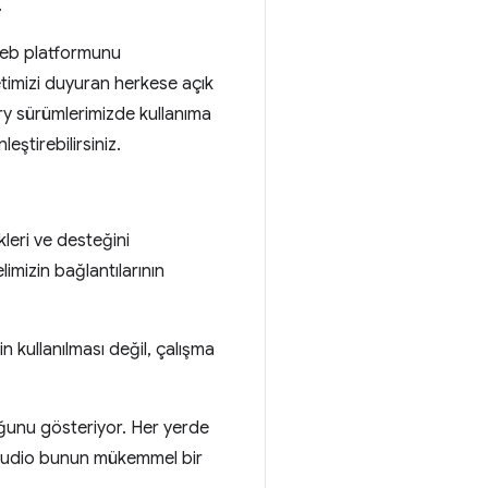
.
: Web platformunu
etimizi duyuran herkese açık
ry sürümlerimizde kullanıma
eştirebilirsiniz.
leri ve desteğini
limizin bağlantılarının
n kullanılması değil, çalışma
unu gösteriyor. Her yerde
 Audio bunun mükemmel bir