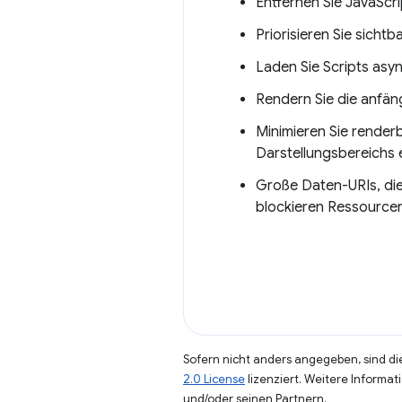
Entfernen Sie JavaScr
Priorisieren Sie sichtba
Laden Sie Scripts asy
Rendern Sie die anfäng
Minimieren Sie renderb
Darstellungsbereichs e
Große Daten-URIs, die
blockieren Ressourcen
Sofern nicht anders angegeben, sind die
2.0 License
lizenziert. Weitere Informat
und/oder seinen Partnern.