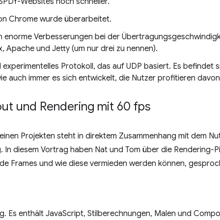
SPDY-Websites noch schneller.
on Chrome wurde überarbeitet.
n enorme Verbesserungen bei der Übertragungsgeschwindigkei
, Apache und Jetty (um nur drei zu nennen).
 experimentelles Protokoll, das auf UDP basiert. Es befindet s
e auch immer es sich entwickelt, die Nutzer profitieren davon
out und Rendering mit 60 fps
n deinen Projekten steht in direktem Zusammenhang mit dem N
g. In diesem Vortrag haben Nat und Tom über die Rendering-Pi
ende Frames und wie diese vermieden werden können, gesproc
ng. Es enthält JavaScript, Stilberechnungen, Malen und Compos