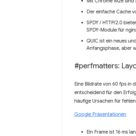
Mit Chrome M28 sind 
Der einfache Cache v
SPDY / HTTP/2.0 biete
SPDY-Module für nginx
QUIC ist ein neues und
Anfangsphase, aber wi
#perfmatters: Lay
Eine Bildrate von 60 fps i
entscheidend für den Erfol
häufige Ursachen für fehl
Google Präsentationen
Ein Frame ist 16 ms la