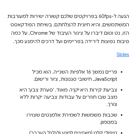
הגעה ל-60fps בפרויקטים שלכם קשורה ישירות למעורבות
המשתמשים, והיא חיונית להצלחתם. בשיחת הפודקאסט
הזו, נט וטום דיברו על צינור העיבוד של Chrome, על כמה
סיבות נפוצות לירידה בפריימים ועל דרכים להימנע מכך.
Slides
פריים נמשך 16 אלפיות השנייה. הוא מכיל
JavaScript, חישובי סגנונות, ציור ורישום.
צביעת קירות היא
יקרה
מאוד. 'סערת צבע' היא
מצב שבו חוזרים על עבודות צביעה יקרות ללא
צורך.
שכבות משמשות לשמירת אלמנטים שצוירו
במטמון.
טיפולי קלט (מאזינים למגע ולגלגל העכבר)