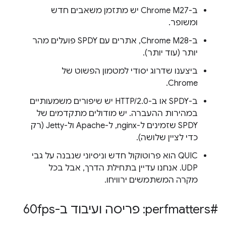
ב-Chrome M27 יש מתזמן משאבים חדש
ומשופר.
ב-Chrome M28, אתרים עם SPDY פועלים מהר
יותר (עוד יותר).
ביצענו שדרוג יסודי למטמון הפשוט של
Chrome.
ב-SPDY או ב-HTTP/2.0 יש שיפורים משמעותיים
במהירות ההעברה. יש מודולים מתקדמים של
SPDY שזמינים ל-nginx, ל-Apache ול-Jetty (רק
כדי לציין שלושה).
QUIC הוא פרוטוקול חדש וניסיוני שנבנה על גבי
UDP. אנחנו עדיין בתחילת הדרך, אבל בכל
מקרה המשתמשים ירוויחו.
#perfmatters: פריסה ועיבוד ב-60fps