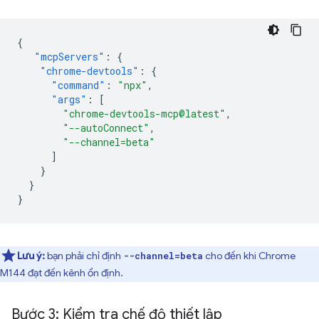
{
"mcpServers"
:
{
"chrome-devtools"
:
{
"command"
:
"npx"
,
"args"
:
[
"chrome-devtools-mcp@latest"
,
"--autoConnect"
,
"--channel=beta"
]
}
}
}
Lưu ý:
bạn phải chỉ định
cho đến khi Chrome
--channel=beta
M144 đạt đến kênh ổn định.
Bước 3: Kiểm tra chế độ thiết lập