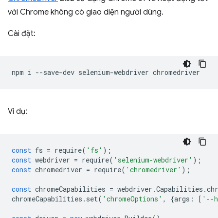
với Chrome không có giao diện người dùng.
Cài đặt:
npm
i
--save-dev
selenium-webdriver
Ví dụ:
const
fs
=
require
(
'fs'
);
const
webdriver
=
require
(
'selenium-webdriver'
);
const
chromedriver
=
require
(
'chromedriver'
);
const
chromeCapabilities
=
webdriver
.
Capabilities
.
ch
chromeCapabilities
.
set
(
'chromeOptions'
,
{
args
:
[
'--h