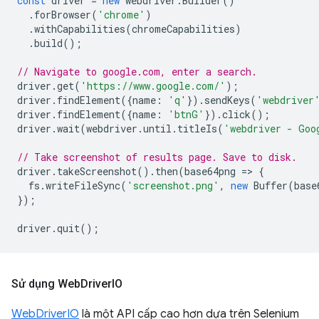
const
driver
=
new
webdriver
.
Builder
()
.
forBrowser
(
'chrome'
)
.
withCapabilities
(
chromeCapabilities
)
.
build
();
// Navigate to google.com, enter a search.
driver
.
get
(
'https://www.google.com/'
);
driver
.
findElement
({
name
:
'q'
}).
sendKeys
(
'webdriver
driver
.
findElement
({
name
:
'btnG'
}).
click
();
driver
.
wait
(
webdriver
.
until
.
titleIs
(
'webdriver - Goo
// Take screenshot of results page. Save to disk.
driver
.
takeScreenshot
().
then
(
base64png
=
>
{
fs
.
writeFileSync
(
'screenshot.png'
,
new
Buffer
(
base
});
driver
.
quit
();
Sử dụng Web
Driver
IO
WebDriverIO
là một API cấp cao hơn dựa trên Selenium