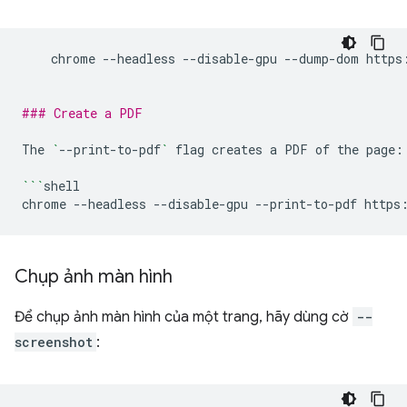
chrome
--headless
--disable-gpu
--dump-dom
https
### Create a PDF
The
`
--print-to-pdf
`
flag
creates
a
PDF
of
the
page:

```
shell

chrome
--headless
--disable-gpu
--print-to-pdf
Chụp ảnh màn hình
Để chụp ảnh màn hình của một trang, hãy dùng cờ
--
screenshot
: