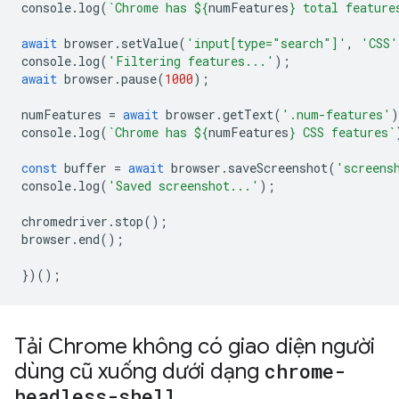
console
.
log
(
`Chrome has 
${
numFeatures
}
 total feature
await
browser
.
setValue
(
'input[type="search"]'
,
'CSS'
console
.
log
(
'Filtering features...'
);
await
browser
.
pause
(
1000
);
numFeatures
=
await
browser
.
getText
(
'.num-features'
)
console
.
log
(
`Chrome has 
${
numFeatures
}
 CSS features`
const
buffer
=
await
browser
.
saveScreenshot
(
'screens
console
.
log
(
'Saved screenshot...'
);
chromedriver
.
stop
();
browser
.
end
();
})();
Tải Chrome không có giao diện người
dùng cũ xuống dưới dạng
chrome-
headless-shell