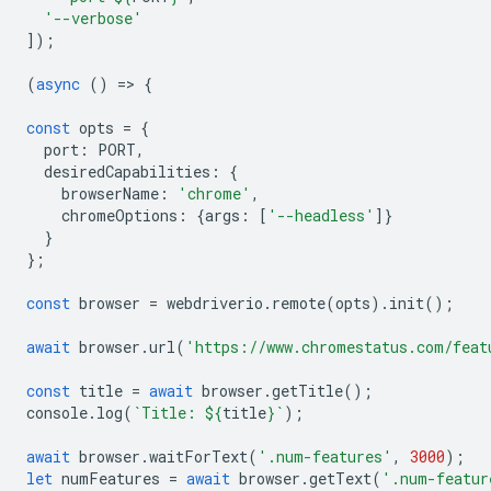
'--verbose'
]);
(
async
()
=
>
{
const
opts
=
{
port
:
PORT
,
desiredCapabilities
:
{
browserName
:
'chrome'
,
chromeOptions
:
{
args
:
[
'--headless'
]}
}
};
const
browser
=
webdriverio
.
remote
(
opts
).
init
();
await
browser
.
url
(
'https://www.chromestatus.com/feat
const
title
=
await
browser
.
getTitle
();
console
.
log
(
`Title: 
${
title
}
`
);
await
browser
.
waitForText
(
'.num-features'
,
3000
);
let
numFeatures
=
await
browser
.
getText
(
'.num-featur