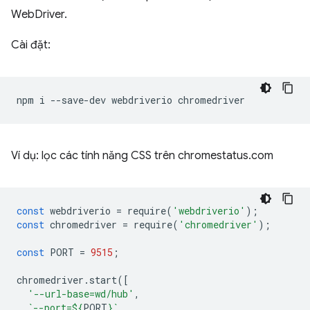
WebDriver.
Cài đặt:
npm
i
--save-dev
webdriverio
Ví dụ: lọc các tính năng CSS trên chromestatus.com
const
webdriverio
=
require
(
'webdriverio'
);
const
chromedriver
=
require
(
'chromedriver'
);
const
PORT
=
9515
;
chromedriver
.
start
([
'--url-base=wd/hub'
,
`--port=
${
PORT
}
`
,