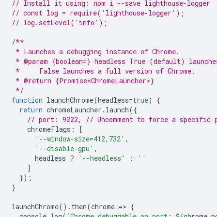
// Install it using: npm i --save lighthouse-logger
// const log = require('lighthouse-logger');
// log.setLevel('info');
/**
 * Launches a debugging instance of Chrome.
 * @param {boolean=} headless True (default) launche
 *     False launches a full version of Chrome.
 * @return {Promise<ChromeLauncher>}
 */
function
launchChrome
(
headless
=
true
)
{
return
chromeLauncher
.
launch
({
// port: 9222, // Uncomment to force a specific 
chromeFlags
:
[
'--window-size=412,732'
,
'--disable-gpu'
,
headless
?
'--headless'
:
''
]
});
}
launchChrome
().
then
(
chrome
=
>
{
console
.
log
(
`Chrome debuggable on port: 
${
chrome
.
p