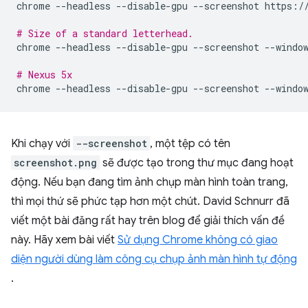
chrome
--headless
--disable-gpu
--screenshot
https://
# Size of a standard letterhead.
chrome
--headless
--disable-gpu
--screenshot
--windo
# Nexus 5x
chrome
--headless
--disable-gpu
--screenshot
--windo
Khi chạy với
--screenshot
, một tệp có tên
screenshot.png
sẽ được tạo trong thư mục đang hoạt
động. Nếu bạn đang tìm ảnh chụp màn hình toàn trang,
thì mọi thứ sẽ phức tạp hơn một chút. David Schnurr đã
viết một bài đăng rất hay trên blog để giải thích vấn đề
này. Hãy xem bài viết
Sử dụng Chrome không có giao
diện người dùng làm công cụ chụp ảnh màn hình tự động
.