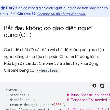
Lưu ý:
Chế độ không giao diện người dùng đã có trên máy Mac và
Linux kể từ
Chrome 59
.
Chrome 60 đã hỗ trợ Windows.
Bắt đầu không có giao diện người
dùng (CLI)
Cách dễ nhất để bắt đầu với chế độ không có giao diện
người dùng là mở tệp nhị phân Chrome từ dòng lệnh.
Nếu bạn đã cài đặt Chrome 59 trở lên, hãy khởi động
Chrome bằng cờ
--headless
:
chrome
\
--headless
\ 
# Runs Chrome in head
--disable-gpu
\ 
# Temporarily needed 
--remote-debugging-port
=
9222
\
https://www.chromestatus.com
# URL to open. Defaul