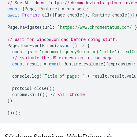
// See API docs: https://chromedevtools.github.io/de
const
{
Page
,
Runtime
}
=
protocol
;
await
Promise
.
all
([
Page
.
enable
(),
Runtime
.
enable
()]
Page
.
navigate
({
url
:
'https://www.chromestatus.com/'
// Wait for window.onload before doing stuff.
Page
.
loadEventFired
(
async
()
=
>
{
const
js
=
"document.querySelector('title').textCo
// Evaluate the JS expression in the page.
const
result
=
await
Runtime
.
evaluate
({
expression
:
console
.
log
(
'Title of page: '
+
result
.
result
.
valu
protocol
.
close
();
chrome
.
kill
();
// Kill Chrome.
});
})();