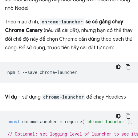
nhờ Node!
Theo mặc định,
chrome-launcher
sẽ cố gắng chạy
Chrome Canary
(nếu đã cài đặt), nhưng bạn có thể thay
đổi chế độ này để chọn Chrome cần dùng theo cách thủ
công. Để sử dụng, trước tiên hãy cài đặt từ npm:
npm
i
--save
Ví dụ
– sử dụng
chrome-launcher
để chạy Headless
const
chromeLauncher
=
require
(
'chrome-launcher'
);
// Optional: set logging level of launcher to see it