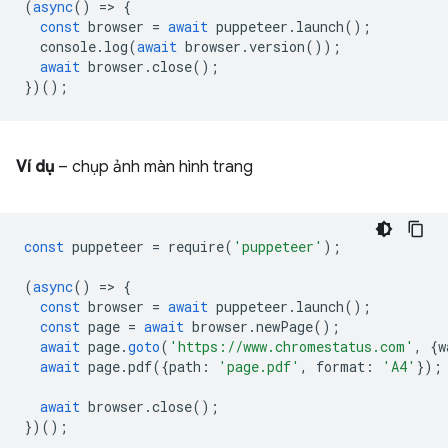
(
async
()
=
>
{
const
browser
=
await
puppeteer
.
launch
();
console
.
log
(
await
browser
.
version
());
await
browser
.
close
();
})();
Ví dụ
– chụp ảnh màn hình trang
const
puppeteer
=
require
(
'puppeteer'
);
(
async
()
=
>
{
const
browser
=
await
puppeteer
.
launch
();
const
page
=
await
browser
.
newPage
();
await
page
.
goto
(
'https://www.chromestatus.com'
,
{
w
await
page
.
pdf
({
path
:
'page.pdf'
,
format
:
'A4'
});
await
browser
.
close
();
})();