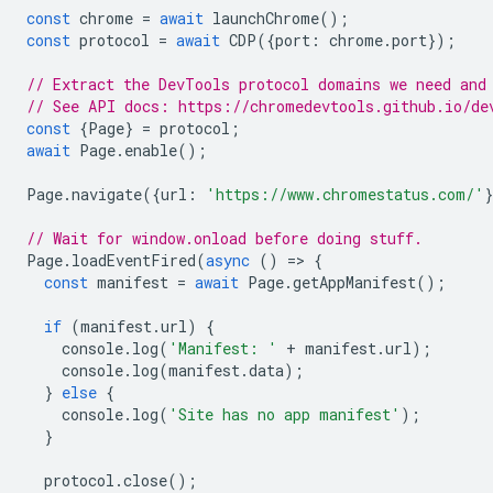
const
chrome
=
await
launchChrome
();
const
protocol
=
await
CDP
({
port
:
chrome
.
port
});
// Extract the DevTools protocol domains we need and
// See API docs: https://chromedevtools.github.io/de
const
{
Page
}
=
protocol
;
await
Page
.
enable
();
Page
.
navigate
({
url
:
'https://www.chromestatus.com/'
// Wait for window.onload before doing stuff.
Page
.
loadEventFired
(
async
()
=
>
{
const
manifest
=
await
Page
.
getAppManifest
();
if
(
manifest
.
url
)
{
console
.
log
(
'Manifest: '
+
manifest
.
url
);
console
.
log
(
manifest
.
data
);
}
else
{
console
.
log
(
'Site has no app manifest'
);
}
protocol
.
close
();