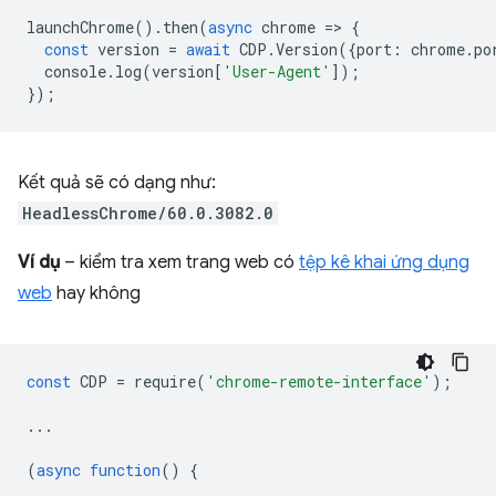
launchChrome
().
then
(
async
chrome
=
>
{
const
version
=
await
CDP
.
Version
({
port
:
chrome
.
po
console
.
log
(
version
[
'User-Agent'
]);
});
Kết quả sẽ có dạng như:
HeadlessChrome/60.0.3082.0
Ví dụ
– kiểm tra xem trang web có
tệp kê khai ứng dụng
web
hay không
const
CDP
=
require
(
'chrome-remote-interface'
);
...
(
async
function
()
{