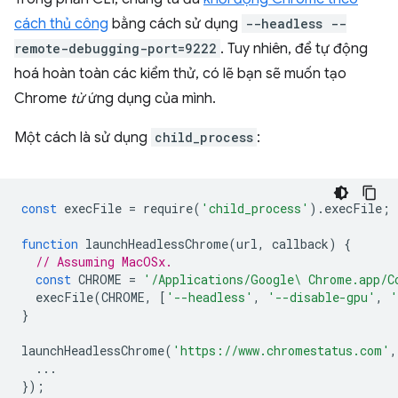
cách thủ công
bằng cách sử dụng
--headless --
remote-debugging-port=9222
. Tuy nhiên, để tự động
hoá hoàn toàn các kiểm thử, có lẽ bạn sẽ muốn tạo
Chrome
từ
ứng dụng của mình.
Một cách là sử dụng
child_process
:
const
execFile
=
require
(
'child_process'
).
execFile
;
function
launchHeadlessChrome
(
url
,
callback
)
{
// Assuming MacOSx.
const
CHROME
=
'/Applications/Google\ Chrome.app/C
execFile
(
CHROME
,
[
'--headless'
,
'--disable-gpu'
,
'
}
launchHeadlessChrome
(
'https://www.chromestatus.com'
,
...
});