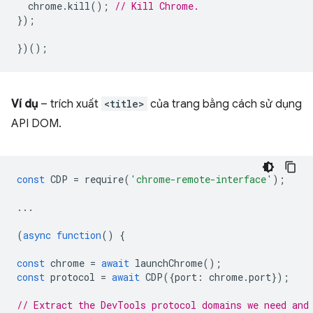
chrome
.
kill
();
// Kill Chrome.
});
})();
Ví dụ
– trích xuất
<title>
của trang bằng cách sử dụng
API DOM.
const
CDP
=
require
(
'chrome-remote-interface'
);
...
(
async
function
()
{
const
chrome
=
await
launchChrome
();
const
protocol
=
await
CDP
({
port
:
chrome
.
port
});
// Extract the DevTools protocol domains we need and