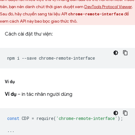
tiên, bạn nên dành chút thời gian duyệt xem
DevTools Protocol Viewer
.
Sau đó, hãy chuyển sang tài liệu API
để
chrome-remote-interface
xem cách API này bao bọc giao thức thô.
Cách cài đặt thư viện:
npm
i
--save
Ví dụ
Ví dụ
– in tác nhân người dùng
const
CDP
=
require
(
'chrome-remote-interface'
);
...