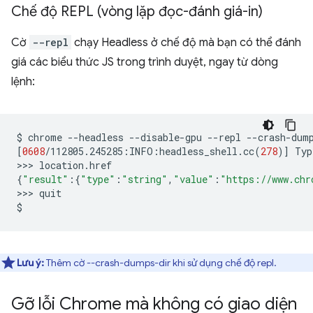
Chế độ REPL (vòng lặp đọc-đánh giá-in)
Cờ
--repl
chạy Headless ở chế độ mà bạn có thể đánh
giá các biểu thức JS trong trình duyệt, ngay từ dòng
lệnh:
$
chrome
--headless
--disable-gpu
--repl
--crash-dum
[
0608
/112805.245285:INFO:headless_shell.cc
(
278
)]
Typ
>>>
{
"result"
:
{
"type"
:
"string"
,
"value"
:
"https://www.chr
>>>
quit

Lưu ý:
Thêm cờ --crash-dumps-dir khi sử dụng chế độ repl.
Gỡ lỗi Chrome mà không có giao diện