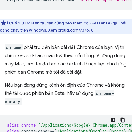
Lưu ý:
Lưu ý: Hiện tại, bạn cũng nên thêm cờ
nếu
--disable-gpu
đang chạy trên Windows. Xem
crbug.com/737678
.
chrome
phải trỏ đến bản cài đặt Chrome của bạn. Vị trí
chính xác sẽ khác nhau tuỳ theo nền tảng. Vì đang dùng
máy Mac, nên tôi đã tạo các bí danh thuận tiện cho từng
phiên bản Chrome mà tôi đã cài đặt.
Nếu bạn đang dùng kênh ổn định của Chrome và không
thể tải được phiên bản Beta, hãy sử dụng
chrome-
canary
:
alias
chrome
=
"/Applications/Google\ Chrome.app/Conte
alias
chrome-canary
=
"/Applications/Google\ Chrome\ C