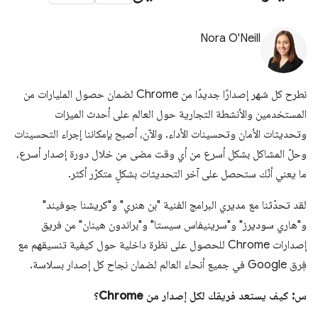
Nora O'Neill
نطرح كل شهر إصدارًا جديدًا من Chrome لضمان حصول المليارات من
المستخدمين والأنشطة التجارية حول العالم على أحدث الميزات
وتحديثات الأمان وتحسينات الأداء. والآن، أصبح بإمكاننا إجراء التحسينات
وحلّ المشاكل بشكل أسرع من أي وقت مضى من خلال دورة إصدار أسرع،
ما يعني أنّك ستحصل على آخر التحديثات بشكلٍ متكرّر أكثر.
لقد تحدّثنا مع مديري البرامج الفنية "بن هنري" و"كريشنا جوفيند"
و"هاري سوديرز" و"سرينيفاس سيستا" و"براندون هينان" من فريق
إصدارات Chrome للحصول على نظرة داخلية حول كيفية تنسيقهم مع
فِرق Google في جميع أنحاء العالم لضمان نجاح كل إصدار بسلاسة.
س: كيف يستعد فريقك لكل إصدار من Chrome؟