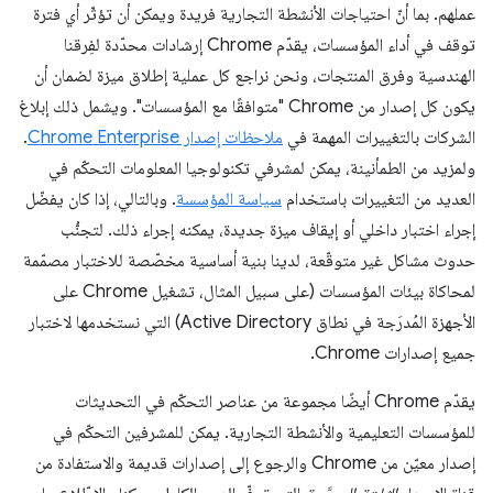
عملهم. بما أنّ احتياجات الأنشطة التجارية فريدة ويمكن أن تؤثّر أي فترة
توقف في أداء المؤسسات، يقدّم Chrome إرشادات محدّدة لفِرقنا
الهندسية وفرق المنتجات، ونحن نراجع كل عملية إطلاق ميزة لضمان أن
يكون كل إصدار من Chrome "متوافقًا مع المؤسسات". ويشمل ذلك إبلاغ
الشركات بالتغييرات المهمة في
ملاحظات إصدار Chrome Enterprise
.
ولمزيد من الطمأنينة، يمكن لمشرفي تكنولوجيا المعلومات التحكّم في
العديد من التغييرات باستخدام
سياسة المؤسسة
. وبالتالي، إذا كان يفضّل
إجراء اختبار داخلي أو إيقاف ميزة جديدة، يمكنه إجراء ذلك. لتجنُّب
حدوث مشاكل غير متوقّعة، لدينا بنية أساسية مخصّصة للاختبار مصمّمة
لمحاكاة بيئات المؤسسات (على سبيل المثال، تشغيل Chrome على
الأجهزة المُدرَجة في نطاق Active Directory) التي نستخدمها لاختبار
جميع إصدارات Chrome.
يقدّم Chrome أيضًا مجموعة من عناصر التحكّم في التحديثات
للمؤسسات التعليمية والأنشطة التجارية. يمكن للمشرفين التحكّم في
إصدار معيّن من Chrome والرجوع إلى إصدارات قديمة والاستفادة من