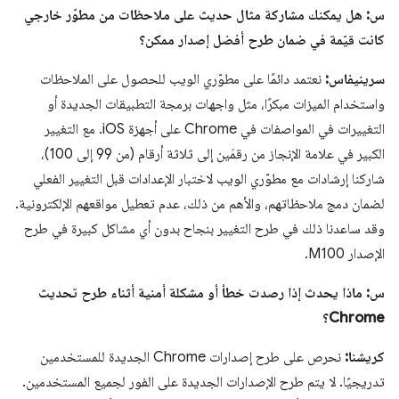
س: هل يمكنك مشاركة مثال حديث على ملاحظات من مطوّر خارجي
كانت قيّمة في ضمان طرح أفضل إصدار ممكن؟
سرينيفاس:
نعتمد دائمًا على مطوّري الويب للحصول على الملاحظات
واستخدام الميزات مبكرًا، مثل واجهات برمجة التطبيقات الجديدة أو
التغييرات في المواصفات في Chrome على أجهزة iOS. مع التغيير
الكبير في علامة الإنجاز من رقمَين إلى ثلاثة أرقام (من 99 إلى 100)،
شاركنا إرشادات مع مطوّري الويب لاختبار الإعدادات قبل التغيير الفعلي
لضمان دمج ملاحظاتهم، والأهم من ذلك، عدم تعطيل مواقعهم الإلكترونية.
وقد ساعدنا ذلك في طرح التغيير بنجاح بدون أي مشاكل كبيرة في طرح
الإصدار M100.
س: ماذا يحدث إذا رصدت خطأ أو مشكلة أمنية أثناء طرح تحديث
Chrome؟
كريشنا:
نحرص على طرح إصدارات Chrome الجديدة للمستخدمين
تدريجيًا. لا يتم طرح الإصدارات الجديدة على الفور لجميع المستخدمين.