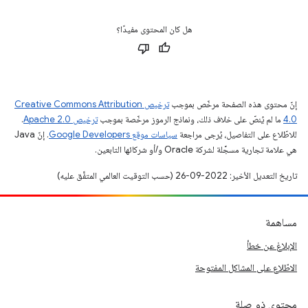
هل كان المحتوى مفيدًا؟
إنّ محتوى هذه الصفحة مرخّص بموجب
ترخيص Creative Commons Attribution
4.0‏
ما لم يُنصّ على خلاف ذلك، ونماذج الرموز مرخّصة بموجب
ترخيص Apache 2.0‏
.
للاطّلاع على التفاصيل، يُرجى مراجعة
سياسات موقع Google Developers‏
. إنّ Java
هي علامة تجارية مسجَّلة لشركة Oracle و/أو شركائها التابعين.
تاريخ التعديل الأخير: 2022-09-26 (حسب التوقيت العالمي المتفَّق عليه)
مساهمة
الإبلاغ عن خطأ
الاطّلاع على المشاكل المفتوحة
محتوى ذو صلة