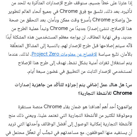
إذا عثرنا على خطأ جسيم، سنوقف طرح الإصدارات المتأثرة به للحد من
تأثيره. بعد ذلك، نتّسق مع فِرق Chrome في جميع أنحاء العالم لتطوير
حلّ وإصلاح Chrome بأسرع وقت ممكن وبأمان. بعد التحقّق من صحة
هذا الإصلاح، ننشئ إصدارًا جديدًا من Chrome ونبدأ عملية الطرح من
جديد. وفي نهاية المطاف، لن يواجه معظم المستخدمين هذه المشكلة أبدًا
لأنّه سيتم إصلاحها قبل طرح الإصدار لهم. بالنسبة إلى المشاكل المتعلّقة
بالأمان، نتّبع سياسة
الإفصاح عن معلومات Project Zero
. لذلك، عندما
يتم استغلال ثغرات أمنية بشكل نشط، نهدف إلى طرح هذا الإصلاح
لمستخدمي الإصدار الثابت من التطبيق في غضون سبعة أيام.
س: هل هناك عمل إضافي يتم إجراؤه للتأكّد من جاهزية إصدارات
Chrome للأنشطة التجارية؟
براندون:
أحد أهم أهدافنا هو ضمان بقاء Chrome منصة مستقرة
وموثوقة للكثير من الأنشطة التجارية التي تعتمد علينا. ويعني ذلك منح
الأنشطة التجارية إمكانية الوصول إلى أفضل الوظائف وأحدثها التي تريد
أن يستفيد منها الموظفون، مع مساعدتهم في تجنُّب أي تعطُّل محتمل في