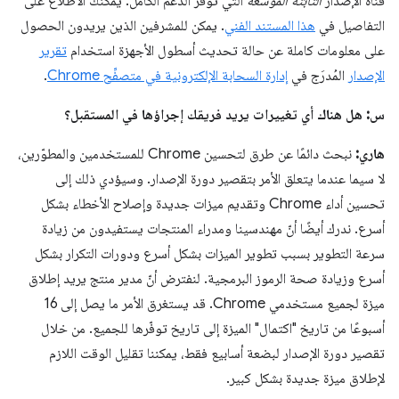
قناة الإصدار
الثابتة الموسَّعة
التي توفّر الدعم الكامل. يمكنك الاطّلاع على
التفاصيل في
هذا المستند الفني
. يمكن للمشرفين الذين يريدون الحصول
على معلومات كاملة عن حالة تحديث أسطول الأجهزة استخدام
تقرير
الإصدار
المُدرَج في
إدارة السحابة الإلكترونية في متصفِّح Chrome
.
س: هل هناك أي تغييرات يريد فريقك إجراؤها في المستقبل؟
هاري:
نبحث دائمًا عن طرق لتحسين Chrome للمستخدمين والمطوّرين،
لا سيما عندما يتعلق الأمر بتقصير دورة الإصدار. وسيؤدي ذلك إلى
تحسين أداء Chrome وتقديم ميزات جديدة وإصلاح الأخطاء بشكل
أسرع. ندرك أيضًا أنّ مهندسينا ومدراء المنتجات يستفيدون من زيادة
سرعة التطوير بسبب تطوير الميزات بشكل أسرع ودورات التكرار بشكل
أسرع وزيادة صحة الرموز البرمجية. لنفترض أنّ مدير منتج يريد إطلاق
ميزة لجميع مستخدمي Chrome. قد يستغرق الأمر ما يصل إلى 16
أسبوعًا من تاريخ "اكتمال" الميزة إلى تاريخ توفّرها للجميع. من خلال
تقصير دورة الإصدار لبضعة أسابيع فقط، يمكننا تقليل الوقت اللازم
لإطلاق ميزة جديدة بشكل كبير.