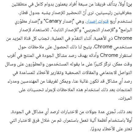
بن:
أولاً، يتألف فريقنا من سبعة أفراد يعملون بدوام كامل في منطقتَين
جغرافيتين رئيسيتين. نرى أنّ التحضير للإصدار يشبه جدول قطار.
نستخدم أربع
قنوات إصدار
، وهي "إصدار Canary" و"إصدار مطوّري
البرامج" و"الإصدار التجريبي" و"الإصدار الثابت"، للاستعداد لإصدار
Chrome ذي الأهمية. أثناء التقدّم في العملية، تجذب كل قناة المزيد من
مستخدمي Chrome. يتيح لنا ذلك الحصول على ملاحظات حول
استقرار Chrome وأدائه بهدف رصد مشاكل الجودة في المنتج في أقرب
وقت ممكن. نركّز كثيرًا على ما يقوله المستخدمون والمطوّرون على وسائل
التواصل الاجتماعي والمقالات الصحفية وتقارير الأخطاء للمساعدة في
رصد أي مشاكل قد تكون غائبة عنا. ويمكن لفريقنا من المهندسين ومدراء
المنتجات بعد ذلك استخدام هذه الملاحظات لإجراء تحسينات على
الميزات.
بعد ذلك، نُجري عدة جولات من الاختبارات لرصد أي مشاكل في الجودة،
أولاً باستخدام أنظمة آلية تعمل باستمرار، ثم من خلال فرق الاختبار التي
تعثر على الأخطاء يدويًا.