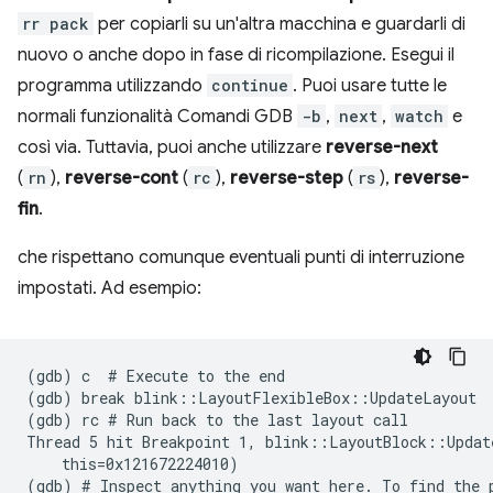
rr pack
per copiarli su un'altra macchina e guardarli di
nuovo o anche dopo in fase di ricompilazione. Esegui il
programma utilizzando
continue
. Puoi usare tutte le
normali funzionalità Comandi GDB
-b
,
next
,
watch
e
così via. Tuttavia, puoi anche utilizzare
reverse-next
(
rn
),
reverse-cont
(
rc
),
reverse-step
(
rs
),
reverse-
fin
.
che rispettano comunque eventuali punti di interruzione
impostati. Ad esempio:
(gdb) c  # Execute to the end

(gdb) break blink::LayoutFlexibleBox::UpdateLayout

(gdb) rc # Run back to the last layout call

Thread 5 hit Breakpoint 1, blink::LayoutBlock::Update
    this=0x121672224010)

(gdb) # Inspect anything you want here. To find the p