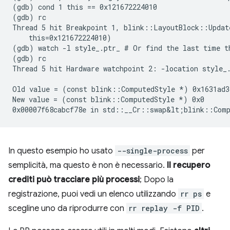
(gdb) cond 1 this == 0x121672224010

(gdb) rc

Thread 5 hit Breakpoint 1, blink::LayoutBlock::Update
    this=0x121672224010)

(gdb) watch -l style_.ptr_ # Or find the last time th
(gdb) rc

Thread 5 hit Hardware watchpoint 2: -location style_.
Old value = (const blink::ComputedStyle *) 0x1631ad3d
New value = (const blink::ComputedStyle *) 0x0

In questo esempio ho usato
--single-process
per
semplicità, ma questo è non è necessario.
Il recupero
crediti può tracciare più processi
; Dopo la
registrazione, puoi vedi un elenco utilizzando
rr ps
e
scegline uno da riprodurre con
rr replay -f PID
.