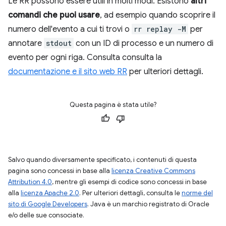
Le RR possono essere utili in molti modi. Esistono
altri
comandi che puoi usare
, ad esempio quando scoprire il
numero dell'evento a cui ti trovi o
rr replay -M
per
annotare
stdout
con un ID di processo e un numero di
evento per ogni riga. Consulta consulta la
documentazione e il sito web RR
per ulteriori dettagli.
Questa pagina è stata utile?
Salvo quando diversamente specificato, i contenuti di questa
pagina sono concessi in base alla
licenza Creative Commons
Attribution 4.0
, mentre gli esempi di codice sono concessi in base
alla
licenza Apache 2.0
. Per ulteriori dettagli, consulta le
norme del
sito di Google Developers
. Java è un marchio registrato di Oracle
e/o delle sue consociate.