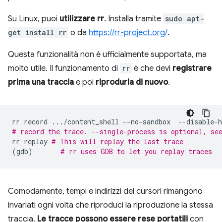
Su Linux, puoi
utilizzare rr
. Installa tramite
sudo apt-
get install rr
o da
https://rr-project.org/
.
Questa funzionalità non è ufficialmente supportata, ma
molto utile. Il funzionamento di
rr
è che devi
registrare
prima una traccia
e poi
riprodurla di nuovo
.
rr
record
.../content_shell
--no-sandbox
--disable-
# record the trace. --single-process is optional, se
rr
replay
# This will replay the last trace
(
gdb
)
# rr uses GDB to let you replay traces
Comodamente, tempi e indirizzi dei cursori rimangono
invariati ogni volta che riproduci la riproduzione la stessa
traccia.
Le tracce possono essere rese portatili
con