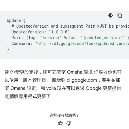
Update
{
#
UpdatedVersion
and
subsequent
Pair
MUST
be
provi
UpdatedVersion
:
"1.8.3.0"
Pair
:
{
Tag
:
"version"
Value
:
"{updated_version}"
Codebase
:
"http://dl.google.com/foo/{updated_versi
}
建立/變更設定後，即可部署至 Omaha 環境 伺服器你也可
以使用「版本管理員」 新增到 dl.google.com，產生並部
署 Omaha 設定。和 voila 現在可以透過 Google 更新提供
電腦版應用程式更新了！
這對你有幫助嗎？