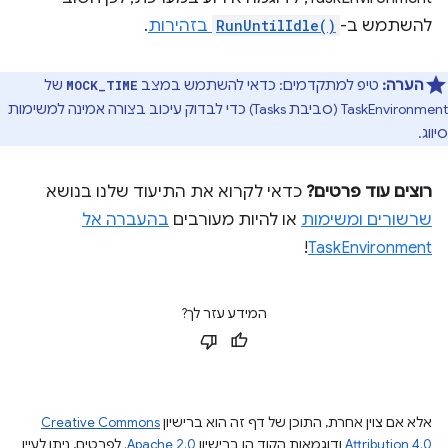
להשתמש ב-
RunUntilIdle()
בזהירות
.
הערה:
טיפ למתקדמים: כדאי להשתמש במצב
של
MOCK_TIME
TaskEnvironment (סביבת Tasks) כדי לבדוק עיכוב בצורה אמינה למשימות
סיווג.
רוצים עוד פרטים?
כדאי לקרוא את התיעוד שלנו בנושא
שרשורים ומשימות
או להיות מעורבים
בהעברה אל
!
TaskEnvironment
המידע עזר לך?
אלא אם צוין אחרת, התוכן של דף זה הוא ברישיון
Creative Commons
Attribution 4.0
ודוגמאות הקוד הן ברישיון
Apache 2.0
. לפרטים, ניתן לעיין