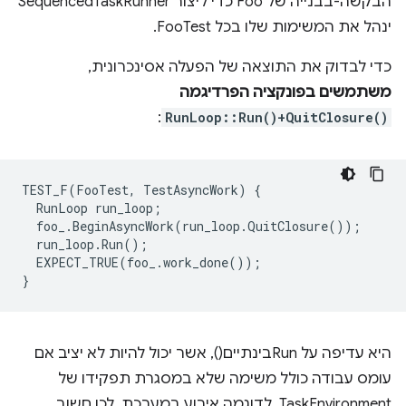
הבקשה-בבנייה של Foo כדי ליצור SequencedTaskRunner
ינהל את המשימות שלו בכל FooTest.
כדי לבדוק את התוצאה של הפעלה אסינכרונית,
משתמשים בפונקציה הפרדיגמה
:
RunLoop::Run()+QuitClosure()
TEST_F
(
FooTest
,
TestAsyncWork
)
{
RunLoop
run_loop
;
foo_
.
BeginAsyncWork
(
run_loop
.
QuitClosure
());
run_loop
.
Run
();
EXPECT_TRUE
(
foo_
.
work_done
());
}
היא עדיפה על Runבינתיים(), אשר יכול להיות לא יציב אם
עומס עבודה כולל משימה שלא במסגרת תפקידו של
TaskEnvironment, לדוגמה אירוע במערכת, לכן חשוב