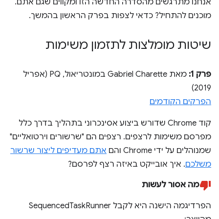
אנחנו מתרגשים מהסדרה החדשה הזו ומקווים שגם אתם.
מוכנים להתחיל? כדאי לצפות בפרק הראשון בהמשך.
שיטות מומלצות לתזמון משימות
פרק 1:
מאת Gabriel Charette במונטריאול, PQ (אפריל
2019)
הפרקים הקודמים
קוד Chrome שדורש ביצוע אסינכרוני בתהליך בדרך כלל
מפרסם משימות לרצפים. רצפים הם "שרשורים וירטואליים"
שמנוהלים על ידי Chrome והם
אתם מעדיפים ליצור שרשור
משלכם
. איך אובייקט באיזה רצף לפרסם?
מה אסור לעשות
הפרדיגמה הישנה היא לקבל SequencedTaskRunner