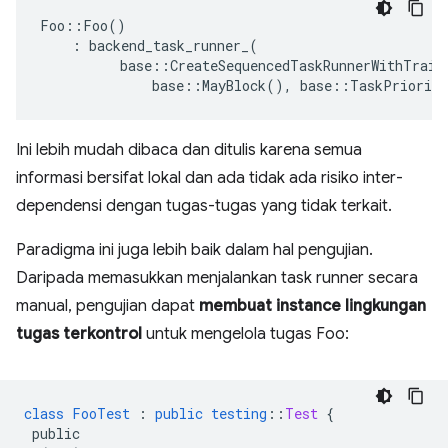
Foo
::
Foo
()
:
backend_task_runner_
(
base
::
CreateSequencedTaskRunnerWithTrait
base
::
MayBlock
(),
base
::
TaskPriority
Ini lebih mudah dibaca dan ditulis karena semua
informasi bersifat lokal dan ada tidak ada risiko inter-
dependensi dengan tugas-tugas yang tidak terkait.
Paradigma ini juga lebih baik dalam hal pengujian.
Daripada memasukkan menjalankan task runner secara
manual, pengujian dapat
membuat instance lingkungan
tugas terkontrol
untuk mengelola tugas Foo:
class
FooTest
:
public
testing
::
Test
{
public