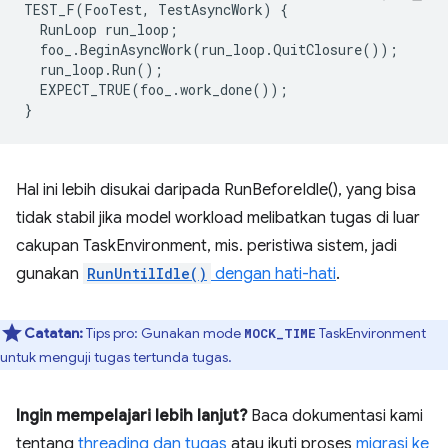
TEST_F
(
FooTest
,
TestAsyncWork
)
{
RunLoop
run_loop
;
foo_
.
BeginAsyncWork
(
run_loop
.
QuitClosure
());
run_loop
.
Run
();
EXPECT_TRUE
(
foo_
.
work_done
());
}
Hal ini lebih disukai daripada RunBeforeIdle(), yang bisa
tidak stabil jika model workload melibatkan tugas di luar
cakupan TaskEnvironment, mis. peristiwa sistem, jadi
gunakan
RunUntilIdle()
dengan hati-hati
.
Catatan:
Tips pro: Gunakan mode
TaskEnvironment
MOCK_TIME
untuk menguji tugas tertunda tugas.
Ingin mempelajari lebih lanjut?
Baca dokumentasi kami
tentang
threading dan tugas
atau ikuti proses
migrasi ke