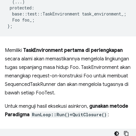
(...)
protected
:
base
::
test
::
TaskEnvironment
task_environment_
;
Foo
foo_
;
}
;
Memiliki
TaskEnvironment pertama di perlengkapan
secara alami akan memastikannya mengelola lingkungan
tugas sepanjang masa hidup Foo. TaskEnvironment akan
menangkap request-on-konstruksi Foo untuk membuat
SequencedTaskRunner dan akan mengelola tugasnya di
bawah setiap FooTest.
Untuk menguji hasil eksekusi asinkron,
gunakan metode
Paradigma
RunLoop::Run()+QuitClosure()
: