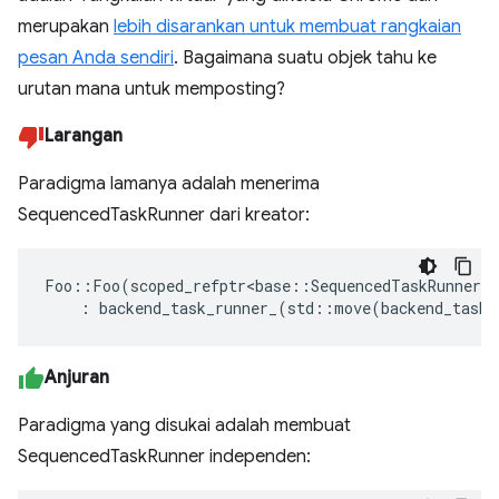
merupakan
lebih disarankan untuk membuat rangkaian
pesan Anda sendiri
. Bagaimana suatu objek tahu ke
urutan mana untuk memposting?
Larangan
Paradigma lamanya adalah menerima
SequencedTaskRunner dari kreator:
Foo
::
Foo
(
scoped_refptr
<
base
::
SequencedTaskRunner
>
:
backend_task_runner_
(
std
::
move
(
backend_task_
Anjuran
Paradigma yang disukai adalah membuat
SequencedTaskRunner independen: