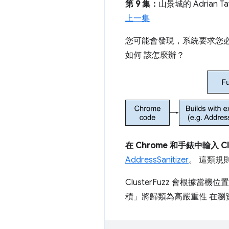
第 9 集：
山景城的 Adrian Tayl
上一集
您可能會發現，系統要求您必須
如何 該怎麼辦？
在 Chrome 和手錶中輸入 C
AddressSanitizer
。 這類規
ClusterFuzz 會根據當
積」將歸類為高嚴重性 在瀏覽