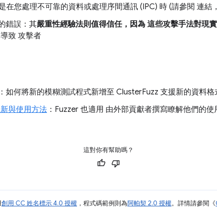
您處理不可靠的資料或處理序間通訊 (IPC) 時 (請參閱 連結，通
回報的錯誤：其
嚴重性經驗法則值得信任，因為 這些攻擊手法對現
導致 攻擊者
：如何將新的模糊測試程式新增至 ClusterFuzz 支援新的資料
程式更新與使用方法
：Fuzzer 也適用 由外部貢獻者撰寫瞭解他們的
這對你有幫助嗎？
用
創用 CC 姓名標示 4.0 授權
，程式碼範例則為
阿帕契 2.0 授權
。詳情請參閱《