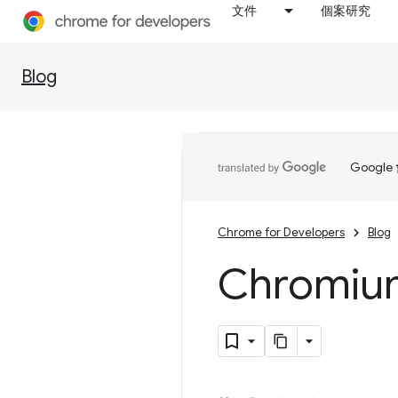
文件
個案研究
Blog
Goog
Chrome for Developers
Blog
Chromium