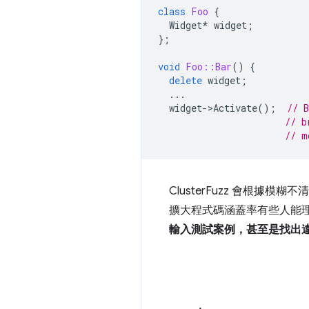
class
Foo
{
Widget
*
widget
;
};
void
Foo::Bar
()
{
delete
widget
;
...
widget
-
>
Activate
();
// B
// b
// m
ClusterFuzz 會根
擴大程式碼涵蓋率有些人能
輸入測試案例，甚至是找出