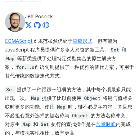
Jeff Posnick
ECMAScript
6 规范虽然仍处于
草稿形式
，但有望为
JavaScript 程序员提供许多令人兴奋的新工具。
Set
和
Map
等新类提供了处理特定类型集合的原生解决方
案，
for...of
语句则提供了一种优雅的替代方案，可用于
替代传统的数据迭代方式。
Set
提供了一种跟踪一组项的方法，其中每个项最多只能
出现一次。
Map
提供了比以前使用
Object
将键与值相关
联时更多的功能。使用
Map
时，键不必是字符串，并且您
不必担心意外选择的键名称与
Object
的方法名称冲突。
对原生
Map
和
Set
执行的查找操作是在
常量时间
内完成
的，与模拟实现相比，效率更高。