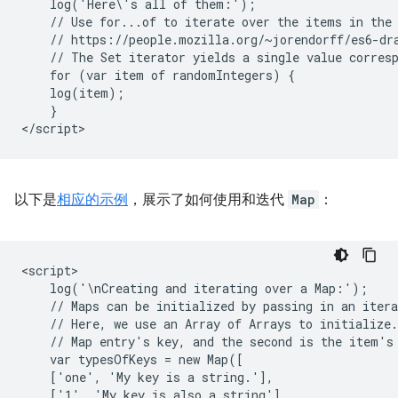
    log('Here\'s all of them:');

    // Use for...of to iterate over the items in the 
    // https://people.mozilla.org/~jorendorff/es6-dra
    // The Set iterator yields a single value corresp
    for (var item of randomIntegers) {

    log(item);

    }

以下是
相应的示例
，展示了如何使用和迭代
Map
：
<script>

    log('\nCreating and iterating over a Map:');

    // Maps can be initialized by passing in an itera
    // Here, we use an Array of Arrays to initialize.
    // Map entry's key, and the second is the item's 
    var typesOfKeys = new Map([

    ['one', 'My key is a string.'],

    ['1', 'My key is also a string'],
