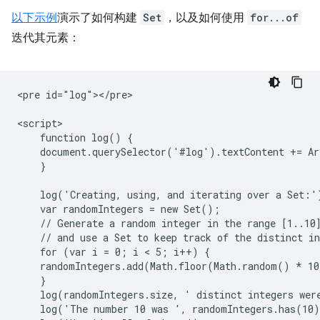
以下示例
演示了如何构建
Set
，以及如何使用
for...of
迭代其元素：
<pre id="log"></pre>

<script>

    function log() {

    document.querySelector('#log').textContent += Ar
    }

    log('Creating, using, and iterating over a Set:')
    var randomIntegers = new Set();

    // Generate a random integer in the range [1..10]
    // and use a Set to keep track of the distinct in
    for (var i = 0; i < 5; i++) {

    randomIntegers.add(Math.floor(Math.random() * 10
    }

    log(randomIntegers.size, ' distinct integers were
    log('The number 10 was ', randomIntegers.has(10)