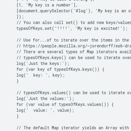
    [1, 'My key is a number'],

    [document.querySelector('#log'), 'My key is an o
    ]);

    // You can also call set() to add new keys/values
    typesOfKeys.set('!!!!', 'My key is excited!');

    // Use for...of to iterate over the items in the 
    // https://people.mozilla.org/~jorendorff/es6-dra
    // There are several types of Map iterators avail
    // typesOfKeys.keys() can be used to iterate over
    log('Just the keys:');

    for (var key of typesOfKeys.keys()) {

    log('  key: ', key);

    }

    // typesOfKeys.values() can be used to iterate ov
    log('Just the values:');

    for (var value of typesOfKeys.values()) {

    log('  value: ', value);

    }

    // The default Map iterator yields an Array with 