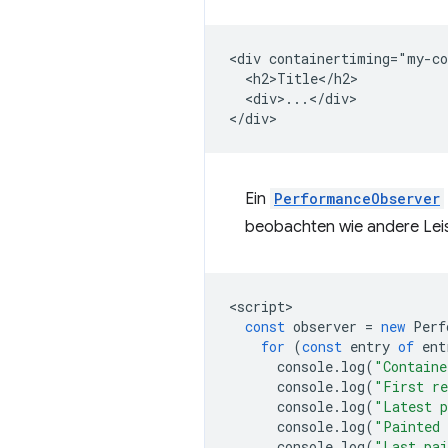
<div containertiming="my-co
  <h2>Title</h2>

  <div>...</div>

Ein
PerformanceObserver
beobachten wie andere Le
<
script
const
observer
=
new
Perf
for
(
const
entry
of
ent
console
.
log
(
"Containe
console
.
log
(
"First r
console
.
log
(
"Latest 
console
.
log
(
"Painted
console
.
log
(
"Last pai