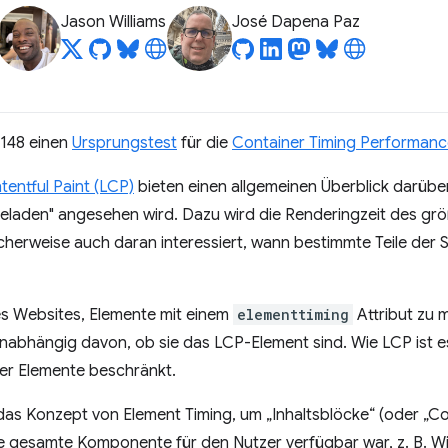
Jason Williams
José Dapena Paz
148 einen
Ursprungstest
für die
Container Timing Performanc
entful Paint (LCP)
bieten einen allgemeinen Überblick darübe
geladen" angesehen wird. Dazu wird die Renderingzeit des größ
cherweise auch daran interessiert, wann bestimmte Teile der 
s Websites, Elemente mit einem
elementtiming
Attribut zu 
nabhängig davon, ob sie das LCP-Element sind. Wie LCP ist 
ner Elemente beschränkt.
das Konzept von Element Timing, um „Inhaltsblöcke“ (oder „Co
e gesamte Komponente für den Nutzer verfügbar war, z. B. Wi