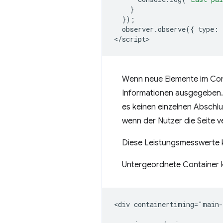
}
});
observer
.
observe
({
type
:
<
/script
Wenn neue Elemente im Cont
Informationen ausgegeben.
es keinen einzelnen Abschlu
wenn der Nutzer die Seite ve
Diese Leistungsmesswerte 
Untergeordnete Container 
<div containertiming="main-