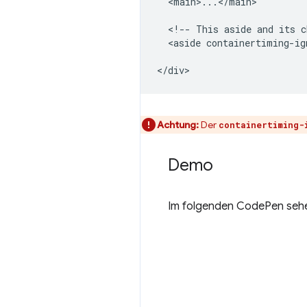
  <main>...</main>

  <!-- This aside and its c
  <aside containertiming-ig
Achtung:
Der
containertiming-
Demo
Im folgenden CodePen sehen 