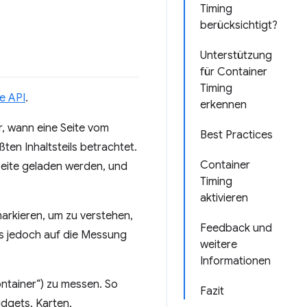
Timing
berücksichtigt?
Unterstützung
für Container
Timing
e API
.
erkennen
r, wann eine Seite vom
Best Practices
ten Inhaltsteils betrachtet.
Container
Seite geladen werden, und
Timing
aktivieren
markieren, um zu verstehen,
Feedback und
es jedoch auf die Messung
weitere
Informationen
ntainer“) zu messen. So
Fazit
dgets, Karten,