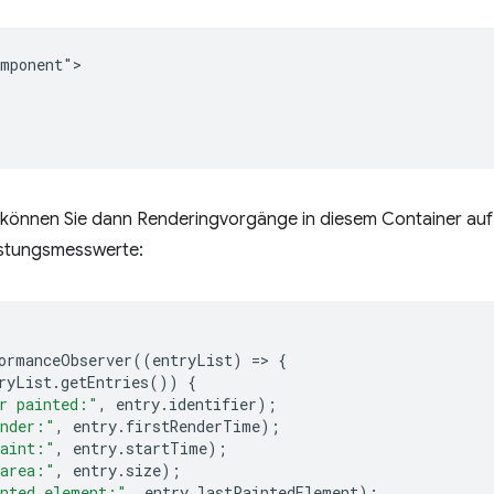
mponent">

können Sie dann Renderingvorgänge in diesem Container auf
istungsmesswerte:
ormanceObserver
((
entryList
)
=
>
{
ryList
.
getEntries
())
{
r painted:"
,
entry
.
identifier
);
ender:"
,
entry
.
firstRenderTime
);
paint:"
,
entry
.
startTime
);
 area:"
,
entry
.
size
);
nted element:"
,
entry
.
lastPaintedElement
);