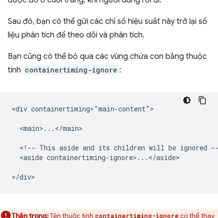
được đo ở cuối trang, khi người dùng rời đi.
Sau đó, bạn có thể gửi các chỉ số hiệu suất này trở lại số
liệu phân tích để theo dõi và phân tích.
Bạn cũng có thể bỏ qua các vùng chứa con bằng thuộc
tính
containertiming-ignore
:
<div containertiming="main-content">

  <main>...</main>

  <!-- This aside and its children will be ignored --
  <aside containertiming-ignore>...</aside>

Thận trọng:
Tên thuộc tính
có thể thay
containertiming-ignore