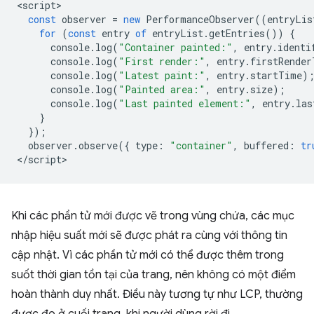
<
script
const
observer
=
new
PerformanceObserver
((
entryLis
for
(
const
entry
of
entryList
.
getEntries
())
{
console
.
log
(
"Container painted:"
,
entry
.
identi
console
.
log
(
"First render:"
,
entry
.
firstRender
console
.
log
(
"Latest paint:"
,
entry
.
startTime
)
console
.
log
(
"Painted area:"
,
entry
.
size
);
console
.
log
(
"Last painted element:"
,
entry
.
las
}
});
observer
.
observe
({
type
:
"container"
,
buffered
:
tr
<
/script
Khi các phần tử mới được vẽ trong vùng chứa, các mục
nhập hiệu suất mới sẽ được phát ra cùng với thông tin
cập nhật. Vì các phần tử mới có thể được thêm trong
suốt thời gian tồn tại của trang, nên không có một điểm
hoàn thành duy nhất. Điều này tương tự như LCP, thường