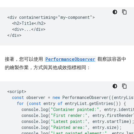
<div containertiming="my-component">

  <h2>Title</h2>

  <div>...</div>

接著，您可以使用
PerformanceObserver
觀察該容器中
的繪製作業，方式與其他成效指標相同：
<
script
const
observer
=
new
PerformanceObserver
((
entryLis
for
(
const
entry
of
entryList
.
getEntries
())
{
console
.
log
(
"Container painted:"
,
entry
.
identi
console
.
log
(
"First render:"
,
entry
.
firstRender
console
.
log
(
"Latest paint:"
,
entry
.
startTime
)
console
.
log
(
"Painted area:"
,
entry
.
size
);
console
.
log
(
"Last painted element:"
,
entry
.
las