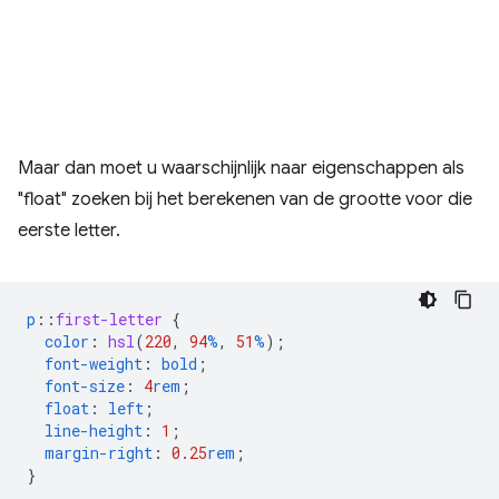
Maar dan moet u waarschijnlijk naar eigenschappen als
"float" zoeken bij het berekenen van de grootte voor die
eerste letter.
p
::
first-letter
{
color
:
hsl
(
220
,
94
%
,
51
%
);
font-weight
:
bold
;
font-size
:
4
rem
;
float
:
left
;
line-height
:
1
;
margin-right
:
0.25
rem
;
}