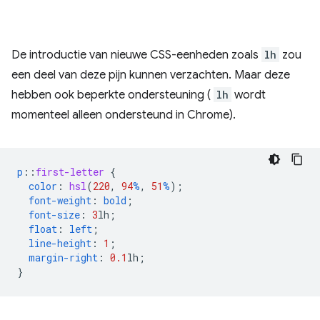
De introductie van nieuwe CSS-eenheden zoals
lh
zou
een deel van deze pijn kunnen verzachten. Maar deze
hebben ook beperkte ondersteuning (
lh
wordt
momenteel alleen ondersteund in Chrome).
p
::
first-letter
{
color
:
hsl
(
220
,
94
%
,
51
%
);
font-weight
:
bold
;
font-size
:
3
lh
;
float
:
left
;
line-height
:
1
;
margin-right
:
0.1
lh
;
}