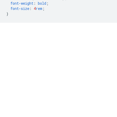
font-weight
:
bold
;
font-size
:
4
rem
;
}