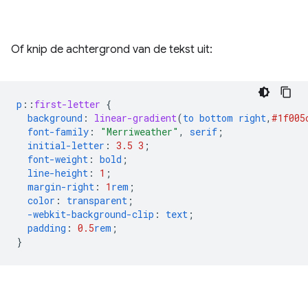
Of knip de achtergrond van de tekst uit:
p
::
first-letter
{
background
:
linear-gradient
(
to
bottom
right
,
#1f005
font-family
:
"Merriweather"
,
serif
;
initial-letter
:
3.5
3
;
font-weight
:
bold
;
line-height
:
1
;
margin-right
:
1
rem
;
color
:
transparent
;
-webkit-
background-clip
:
text
;
padding
:
0.5
rem
;
}