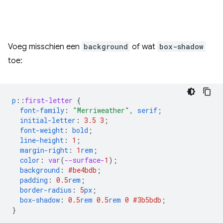
Voeg misschien een
background
of wat
box-shadow
toe:
p
::
first-letter
{
font-family
:
"Merriweather"
,
serif
;
initial-letter
:
3.5
3
;
font-weight
:
bold
;
line-height
:
1
;
margin-right
:
1
rem
;
color
:
var
(
--surface-
1
);
background
:
#be4bdb
;
padding
:
0.5
rem
;
border-radius
:
5
px
;
box-shadow
:
0.5
rem
0.5
rem
0
#3b5bdb
;
}