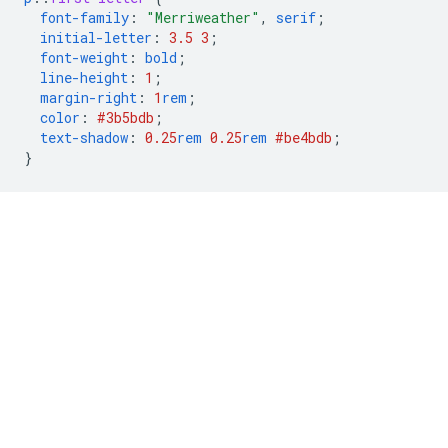
font-family
:
"Merriweather"
,
serif
;
initial-letter
:
3.5
3
;
font-weight
:
bold
;
line-height
:
1
;
margin-right
:
1
rem
;
color
:
#3b5bdb
;
text-shadow
:
0.25
rem
0.25
rem
#be4bdb
;
}