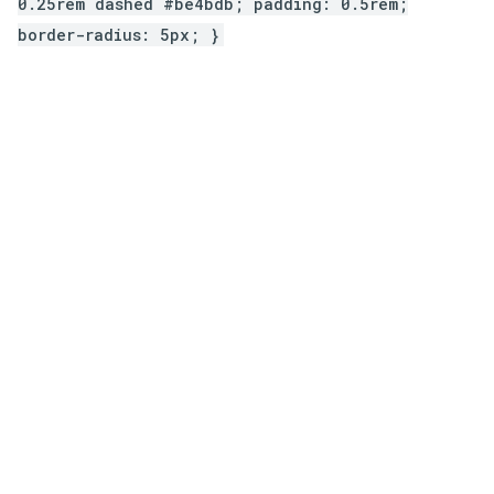
0.25rem dashed #be4bdb; padding: 0.5rem;
border-radius: 5px; }