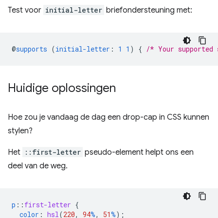
Test voor
initial-letter
briefondersteuning met:
@
supports
(
initial-letter
:
1
1
)
{
/* Your supported 
Huidige oplossingen
Hoe zou je vandaag de dag een drop-cap in CSS kunnen
stylen?
Het
::first-letter
pseudo-element helpt ons een
deel van de weg.
p
::
first-letter
{
color
:
hsl
(
220
,
94
%
,
51
%
);