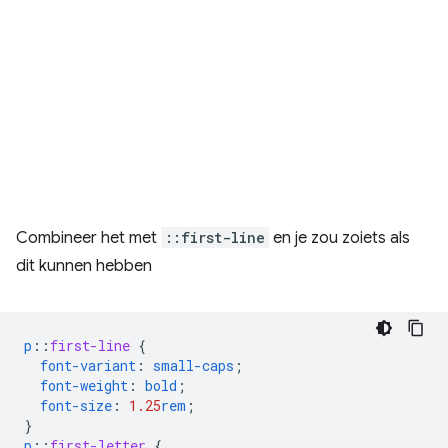
Combineer het met
::first-line
en je zou zoiets als
dit kunnen hebben
p
::
first-line
{
font-variant
:
small-caps
;
font-weight
:
bold
;
font-size
:
1.25
rem
;
}
p
::
first-letter
{