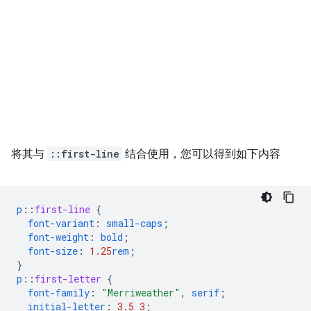
将其与
::first-line
结合使用，您可以得到如下内容
p
::
first-line
{
font-variant
:
small-caps
;
font-weight
:
bold
;
font-size
:
1.25
rem
;
}
p
::
first-letter
{
font-family
:
"Merriweather"
,
serif
;
initial-letter
:
3.5
3
;