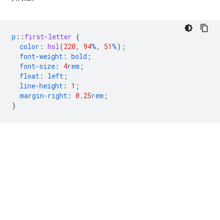
p
::
first-letter
{
color
:
hsl
(
220
,
94
%
,
51
%
);
font-weight
:
bold
;
font-size
:
4
rem
;
float
:
left
;
line-height
:
1
;
margin-right
:
0.25
rem
;
}