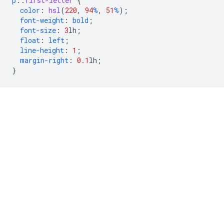
p
::
first-letter
{
color
:
hsl
(
220
,
94
%
,
51
%
);
font-weight
:
bold
;
font-size
:
3
lh
;
float
:
left
;
line-height
:
1
;
margin-right
:
0.1
lh
;
}