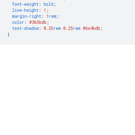
font-weight
:
bold
;
line-height
:
1
;
margin-right
:
1
rem
;
color
:
#3b5bdb
;
text-shadow
:
0.25
rem
0.25
rem
#be4bdb
;
}