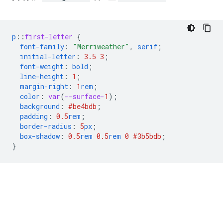
p
::
first-letter
{
font-family
:
"Merriweather"
,
serif
;
initial-letter
:
3.5
3
;
font-weight
:
bold
;
line-height
:
1
;
margin-right
:
1
rem
;
color
:
var
(
--surface-
1
);
background
:
#be4bdb
;
padding
:
0.5
rem
;
border-radius
:
5
px
;
box-shadow
:
0.5
rem
0.5
rem
0
#3b5bdb
;
}