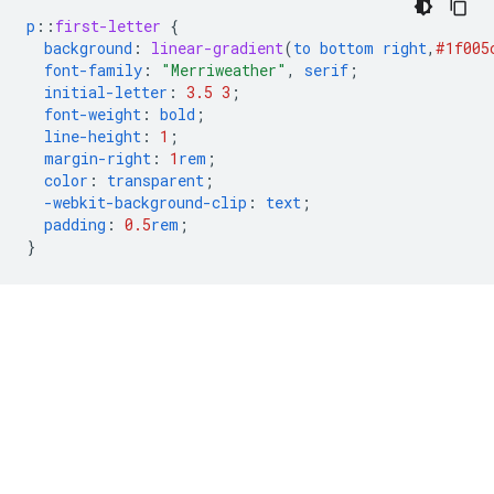
p
::
first-letter
{
background
:
linear-gradient
(
to
bottom
right
,
#1f005
font-family
:
"Merriweather"
,
serif
;
initial-letter
:
3.5
3
;
font-weight
:
bold
;
line-height
:
1
;
margin-right
:
1
rem
;
color
:
transparent
;
-webkit-
background-clip
:
text
;
padding
:
0.5
rem
;
}