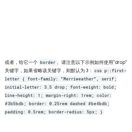
或者，给它一个
border
。请注意以下示例如何使用“drop”
关键字，如果省略该关键字，则默认为 3：
css p::first-
letter { font-family: "Merriweather", serif;
initial-letter: 3.5 drop; font-weight: bold;
line-height: 1; margin-right: 1rem; color:
#3b5bdb; border: 0.25rem dashed #be4bdb;
padding: 0.5rem; border-radius: 5px; }