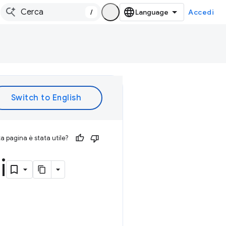
/
Accedi
 pagina è stata utile?
i