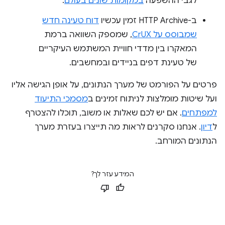
לגבי ההשפעה
במקומות שונים בעולם
.
ב-HTTP Archive זמין עכשיו
דוח טעינה חדש
שמבוסס על CrUX
, שמספק השוואה ברמת
המאקרו בין מדדי חוויית המשתמש העיקריים
של טעינת דפים בניידים ובמחשבים.
פרטים על הפורמט של מערך הנתונים, על אופן הגישה אליו
ועל שיטות מומלצות לניתוח זמינים ב
מסמכי התיעוד
למפתחים
. אם יש לכם שאלות או משוב, תוכלו להצטרף
ל
דיון
. אנחנו סקרנים לראות מה תייצרו בעזרת מערך
הנתונים המורחב.
המידע עזר לך?