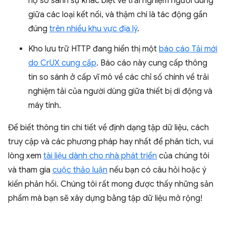
họ so sánh sự khác biệt về trải nghiệm người dùng
giữa các loại kết nối, và thậm chí là tác động gần
đúng
trên nhiều khu vực địa lý
.
Kho lưu trữ HTTP đang hiển thị một
báo cáo Tải mới
do CrUX cung cấp
. Báo cáo này cung cấp thông
tin so sánh ở cấp vĩ mô về các chỉ số chính về trải
nghiệm tải của người dùng giữa thiết bị di động và
máy tính.
Để biết thông tin chi tiết về định dạng tập dữ liệu, cách
truy cập và các phương pháp hay nhất để phân tích, vui
lòng xem
tài liệu dành cho nhà phát triển
của chúng tôi
và tham gia
cuộc thảo luận
nếu bạn có câu hỏi hoặc ý
kiến phản hồi. Chúng tôi rất mong được thấy những sản
phẩm mà bạn sẽ xây dựng bằng tập dữ liệu mở rộng!