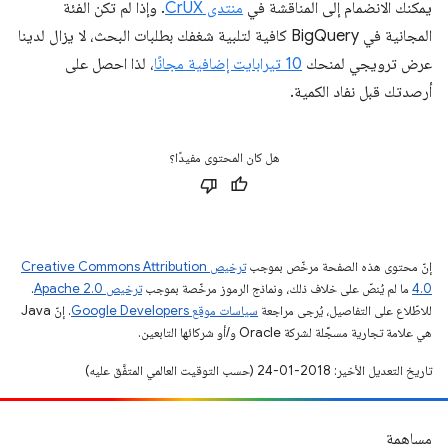
يمكنك الانضمام إلى المناقشة في
منتدى CrUX
. وإذا لم تكن الفئة
المجانية في BigQuery كافية لتلبية شغفك بطلبات البحث، لا يزال لدينا
عرض ترويجي لمنحك
10 تيرابايت إضافية مجانًا
، لذا احصل على
أرصدتك قبل نفاد الكمية.
هل كان المحتوى مفيدًا؟
إنّ محتوى هذه الصفحة مرخّص بموجب
ترخيص Creative Commons Attribution
4.0‏
ما لم يُنصّ على خلاف ذلك، ونماذج الرموز مرخّصة بموجب
ترخيص Apache 2.0‏
.
للاطّلاع على التفاصيل، يُرجى مراجعة
سياسات موقع Google Developers‏
. إنّ Java
هي علامة تجارية مسجَّلة لشركة Oracle و/أو شركائها التابعين.
تاريخ التعديل الأخير: 2018-01-24 (حسب التوقيت العالمي المتفَّق عليه)
مساهمة