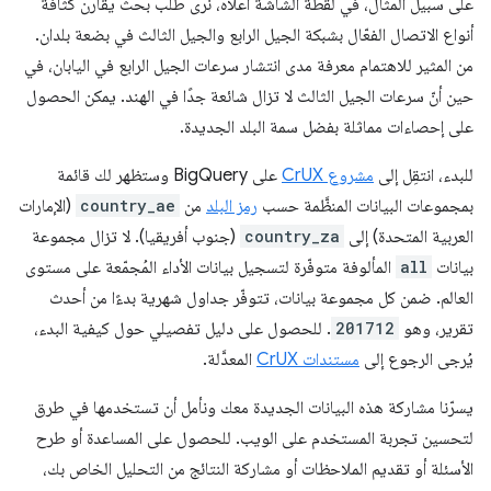
على سبيل المثال، في لقطة الشاشة أعلاه، نرى طلب بحث يقارن كثافة
أنواع الاتصال الفعّال بشبكة الجيل الرابع والجيل الثالث في بضعة بلدان.
من المثير للاهتمام معرفة مدى انتشار سرعات الجيل الرابع في اليابان، في
حين أنّ سرعات الجيل الثالث لا تزال شائعة جدًا في الهند. يمكن الحصول
على إحصاءات مماثلة بفضل سمة البلد الجديدة.
للبدء، انتقِل إلى
مشروع CrUX
على BigQuery وستظهر لك قائمة
بمجموعات البيانات المنظَّمة حسب
رمز البلد
من
country_ae
(الإمارات
العربية المتحدة) إلى
country_za
(جنوب أفريقيا). لا تزال مجموعة
بيانات
all
المألوفة متوفّرة لتسجيل بيانات الأداء المُجمّعة على مستوى
العالم. ضمن كل مجموعة بيانات، تتوفّر جداول شهرية بدءًا من أحدث
تقرير، وهو
201712
. للحصول على دليل تفصيلي حول كيفية البدء،
يُرجى الرجوع إلى
مستندات CrUX
المعدَّلة.
يسرّنا مشاركة هذه البيانات الجديدة معك ونأمل أن تستخدمها في طرق
لتحسين تجربة المستخدم على الويب. للحصول على المساعدة أو طرح
الأسئلة أو تقديم الملاحظات أو مشاركة النتائج من التحليل الخاص بك،