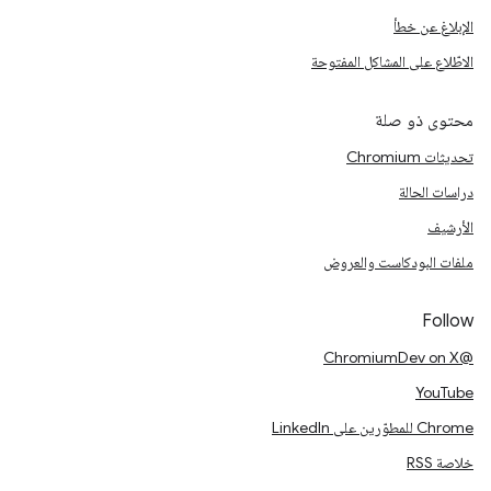
الإبلاغ عن خطأ
الاطّلاع على المشاكل المفتوحة
محتوى ذو صلة
تحديثات Chromium
دراسات الحالة
الأرشيف
ملفات البودكاست والعروض
Follow
@ChromiumDev on X
YouTube
Chrome للمطوّرين على LinkedIn
خلاصة RSS