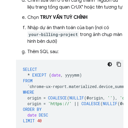
Chỉnh sửa tên ở trên cùng thành "Nguồn dữ
liệu trang tổng quan CrUX" hoặc tên tương tự
Chọn
TRUY VẤN TUỲ CHỈNH
Nhập dự án thanh toán của bạn (nơi có
your-billing-project
trong ảnh chụp màn
hình bên dưới)
Thêm SQL sau:
SELECT
*
EXCEPT
(
date
,
yyyymm
)
FROM
`
chrome
-
ux
-
report
.
materialized
.
device_summa
WHERE
origin
=
COALESCE
(
NULLIF
(
@
origin
,
''
),
'de
origin
=
'https://'
||
COALESCE
(
NULLIF
(
@
or
ORDER
BY
date
DESC
LIMIT
40