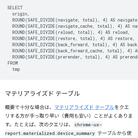
SELECT

  origin,

  ROUND(SAFE_DIVIDE(navigate, total), 4) AS navigate,
  ROUND(SAFE_DIVIDE(navigate_cache, total), 4) AS nav
  ROUND(SAFE_DIVIDE(reload, total), 4) AS reload,

  ROUND(SAFE_DIVIDE(restore, total), 4) AS restore,

  ROUND(SAFE_DIVIDE(back_forward, total), 4) AS back_
  ROUND(SAFE_DIVIDE(back_forward_cache, total), 4) AS
  ROUND(SAFE_DIVIDE(prerender, total), 4) AS prerende
FROM

マテリアライズド テーブル
概要で十分な場合は、
マテリアライズド テーブル
をクエ
リする方が手っ取り早い（費用も安い）ことがよくありま
す。たとえば、次のクエリは、
chrome-ux-
report.materialized.device_summary
テーブルから使