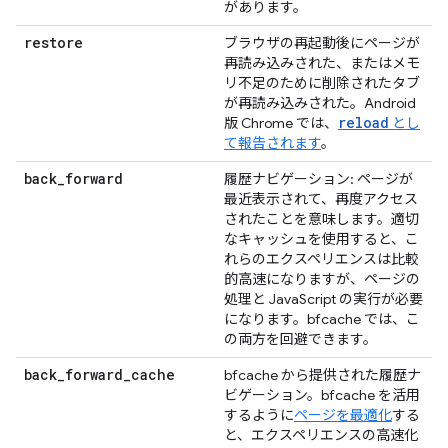
があります。
restore
ブラウザの再起動後にページが
再読み込みされた、またはメモ
リ不足のために削除されたタブ
が再読み込みされた。Android
reload
版 Chrome では、
とし
て報告されます
。
back
_
forward
履歴ナビゲーション: ページが
最近表示されて、再度アクセス
されたことを意味します。適切
なキャッシュを使用すると、こ
れらのエクスペリエンスは比較
的高速になりますが、ページの
処理と JavaScript の実行が必要
になります。bfcache では、こ
の両方を回避できます。
back
_
forward
_
cache
bfcache から提供された履歴ナ
ビゲーション。bfcache を活用
するように
ページを最適化
する
と、エクスペリエンスの高速化