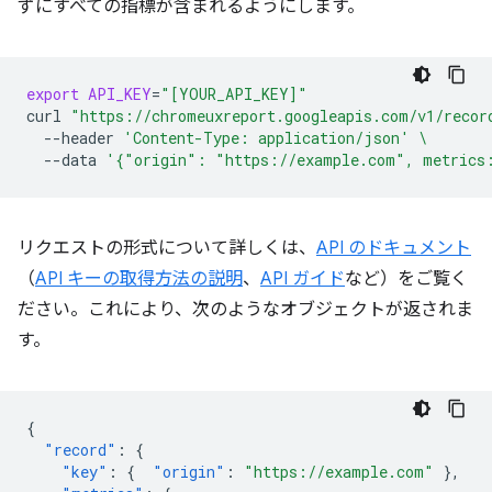
ずにすべての指標が含まれるようにします。
export
API_KEY
=
"[YOUR_API_KEY]"
curl
"https://chromeuxreport.googleapis.com/v1/recor
--header
'Content-Type: application/json'
\
--data
'{"origin": "https://example.com", metrics
リクエストの形式について詳しくは、
API のドキュメント
（
API キーの取得方法の説明
、
API ガイド
など）をご覧く
ださい。これにより、次のようなオブジェクトが返されま
す。
{
"record"
:
{
"key"
:
{
"origin"
:
"https://example.com"
},