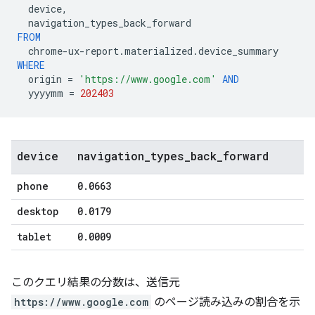
device
,
navigation_types_back_forward
FROM
chrome
-
ux
-
report
.
materialized
.
device_summary
WHERE
origin
=
'https://www.google.com'
AND
yyyymm
=
202403
device
navigation
_
types
_
back
_
forward
phone
0
.
0663
desktop
0
.
0179
tablet
0
.
0009
このクエリ結果の分数は、送信元
https://www.google.com
のページ読み込みの割合を示