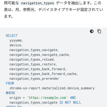
用可能な
navigation_types
データを抽出します。この
表は、月、参照元、デバイスタイプでキーが設定されてい
ます。
SELECT
yyyymm
,
device
,
navigation_types_navigate
,
navigation_types_navigate_cache
,
navigation_types_reload
,
navigation_types_restore
,
navigation_types_back_forward
,
navigation_types_back_forward_cache
,
navigation_types_prerender
FROM
chrome
-
ux
-
report
.
materialized
.
device_summary
WHERE
origin
=
'https://example.com'
AND
navigation_types_navigate
IS
NOT
NULL