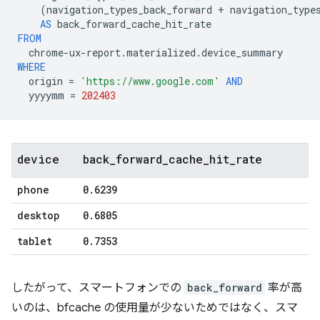
(
navigation_types_back_forward
+
navigation_type
AS
back_forward_cache_hit_rate
FROM
chrome
-
ux
-
report
.
materialized
.
device_summary
WHERE
origin
=
'https://www.google.com'
AND
yyyymm
=
202403
device
back
_
forward
_
cache
_
hit
_
rate
phone
0
.
6239
desktop
0
.
6805
tablet
0
.
7353
したがって、スマートフォンでの
back_forward
率が高
いのは、bfcache の使用量が少ないためではなく、スマ