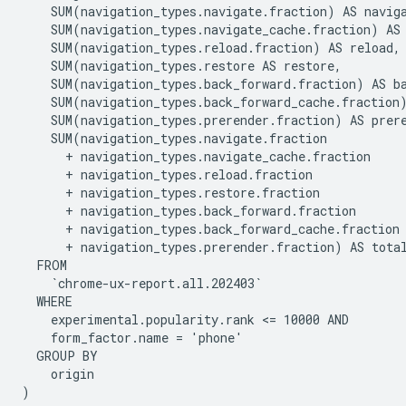
    SUM(navigation_types.navigate.fraction) AS naviga
    SUM(navigation_types.navigate_cache.fraction) AS 
    SUM(navigation_types.reload.fraction) AS reload,

    SUM(navigation_types.restore AS restore,

    SUM(navigation_types.back_forward.fraction) AS ba
    SUM(navigation_types.back_forward_cache.fraction)
    SUM(navigation_types.prerender.fraction) AS prere
    SUM(navigation_types.navigate.fraction

      + navigation_types.navigate_cache.fraction

      + navigation_types.reload.fraction

      + navigation_types.restore.fraction

      + navigation_types.back_forward.fraction

      + navigation_types.back_forward_cache.fraction

      + navigation_types.prerender.fraction) AS total
  FROM

    `chrome-ux-report.all.202403`

  WHERE

    experimental.popularity.rank <= 10000 AND

    form_factor.name = 'phone'

  GROUP BY

    origin

)
