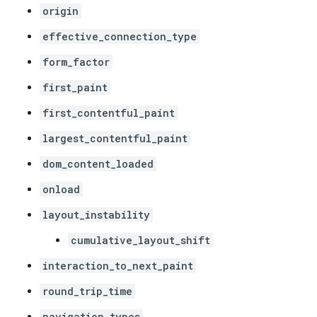
origin
effective_connection_type
form_factor
first_paint
first_contentful_paint
largest_contentful_paint
dom_content_loaded
onload
layout_instability
cumulative_layout_shift
interaction_to_next_paint
round_trip_time
navigation_types