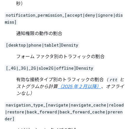
秒）
notification_permission_[accept|deny|ignore|dis
miss]
通知権限の動作の割合
[desktop|phone|tablet]Density
フォーム ファクタ別のトラフィックの割合
[_4G|_3G|_2G|slow2G|offline]Density
有効な接続タイプ別のトラフィックの割合
（
rtt
ヒ
ストグラムから計算
（2025 年 2 月以降）
、オフライ
ンなし）
navigation_type_[navigate|navigate_cache|reload
|restore|back_forward|back_forward_cache|preren
der]