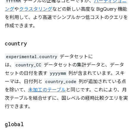
YYYYMM
テーブルの正確なコピーですが、
パーティショニ
ング
や
クラスタリング
などの新しい高度な BigQuery 機能
を利用して、より高速でシンプルかつ低コストのクエリを
作成できます。
country
experimental.country
データセットに
は、
country_CC
データセットの集計データと、データ
セットの日付を表す
yyyymm
列が含まれています。スキ
ーマは、日付列と
country_code
列が追加されている点
を除いて、
未加工のテーブル
と同じです。これにより、月
次テーブルを結合せずに、国レベルの経時比較クエリを実
行できます。
global