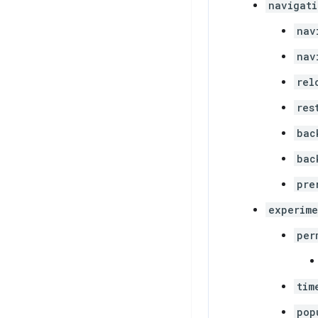
navigati
nav
nav
rel
res
bac
bac
pre
experime
per
tim
pop