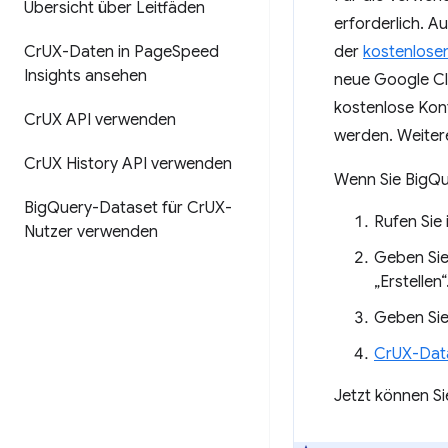
Übersicht über Leitfäden
erforderlich. A
Cr
UX-Daten in Page
Speed
der
kostenlose
Insights ansehen
neue Google Cl
kostenlose Kon
Cr
UX API verwenden
werden. Weitere
Cr
UX History API verwenden
Wenn Sie BigQue
Big
Query-Dataset für Cr
UX-
Rufen Sie 
Nutzer verwenden
Geben Sie
„Erstellen“
Geben Sie
CrUX-Data
Jetzt können S