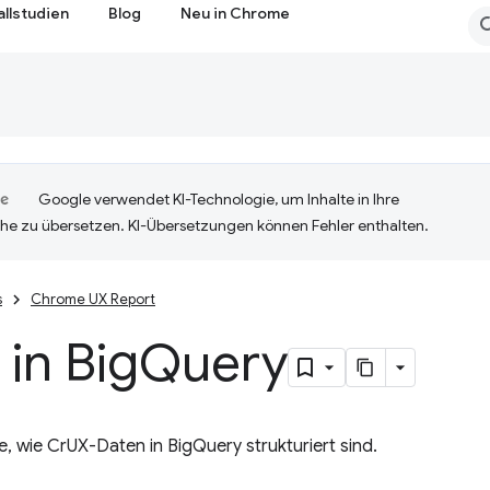
allstudien
Blog
Neu in Chrome
Google verwendet KI-Technologie, um Inhalte in Ihre
he zu übersetzen. KI-Übersetzungen können Fehler enthalten.
s
Chrome UX Report
 in Big
Query
ie, wie CrUX-Daten in BigQuery strukturiert sind.