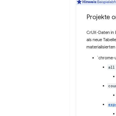
Hinweis
:Beispielab
Projekte o
CrUX-Daten in 
als neue Tabell
materialisierte
`chrome-u
all
cou
exp