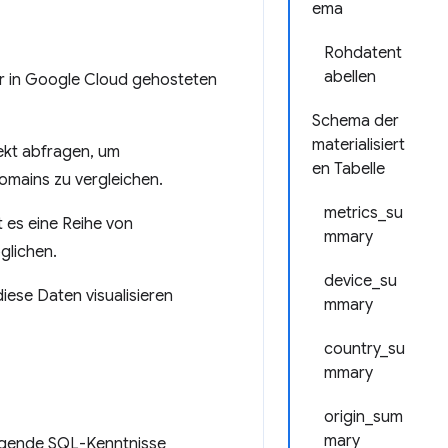
ema
Rohdatent
abellen
er in Google Cloud gehosteten
Schema der
materialisiert
ekt abfragen, um
en Tabelle
omains zu vergleichen.
metrics_su
 es eine Reihe von
mmary
glichen.
device_su
diese Daten visualisieren
mmary
country_su
mmary
origin_sum
mary
gende SQL-Kenntnisse