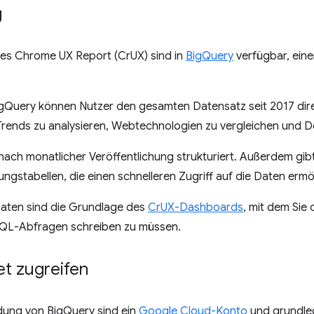
g
es Chrome UX Report (CrUX) sind in
BigQuery
verfügbar, ein
igQuery können Nutzer den gesamten Datensatz seit 2017 dir
Trends zu analysieren, Webtechnologien zu vergleichen und D
nach monatlicher Veröffentlichung strukturiert. Außerdem gibt
stabellen, die einen schnelleren Zugriff auf die Daten ermö
aten sind die Grundlage des
CrUX-Dashboards
, mit dem Sie 
QL-Abfragen schreiben zu müssen.
et zugreifen
dung von BigQuery sind ein
Google Cloud-Konto
und grundle