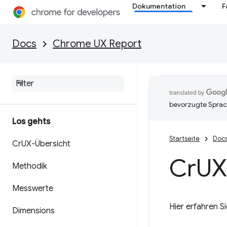
Dokumentation
F
Docs
Chrome UX Report
bevorzugte Sprac
Los gehts
Startseite
Doc
Cr
UX-Übersicht
Cr
UX
Methodik
Messwerte
Hier erfahren S
Dimensions