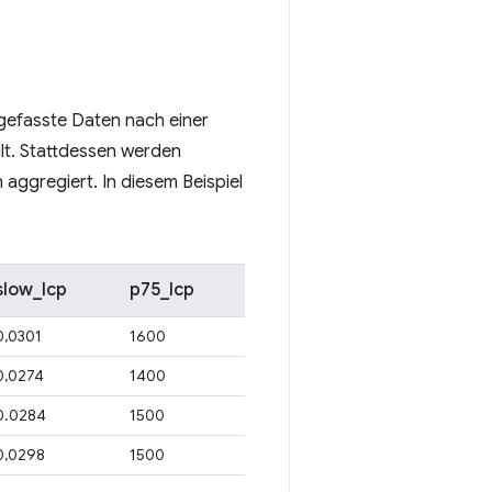
ngefasste Daten nach einer
lt. Stattdessen werden
aggregiert. In diesem Beispiel
slow_lcp
p75_lcp
0,0301
1600
0,0274
1400
0.0284
1500
0,0298
1500