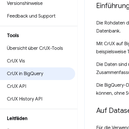
Versionshinweise
Einführun
Feedback und Support
Die Rohdaten d
Datenbank.
Tools
Mit CrUX auf B
Übersicht über Cr
UX-Tools
beispielsweise 
Cr
UX Vis
Die Daten sind 
Zusammenfassung
Cr
UX in Big
Query
Die BigQuery-D
Cr
UX API
können, ohne S
Cr
UX History API
Auf Datas
Leitfäden
Für die Verwen