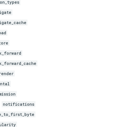
on_types
igate
igate_cache
oad
tore
k_forward
k_forward_cache
render
ntal
mission
notifications
e_to_first_byte
ularity