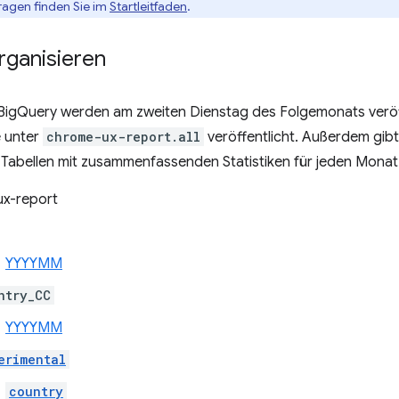
fragen finden Sie im
Startleitfaden
.
rganisieren
BigQuery werden am zweiten Dienstag des Folgemonats veröff
e unter
chrome-ux-report.all
veröffentlicht. Außerdem gibt
n Tabellen mit zusammenfassenden Statistiken für jeden Monat
x-report
YYYYMM
ntry_CC
YYYYMM
erimental
country