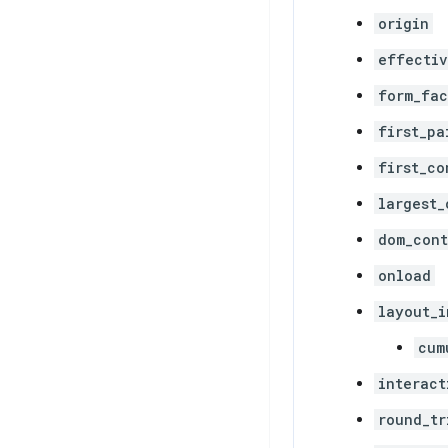
origin
effectiv
form_fac
first_pa
first_co
largest_
dom_cont
onload
layout_i
cum
interact
round_tr