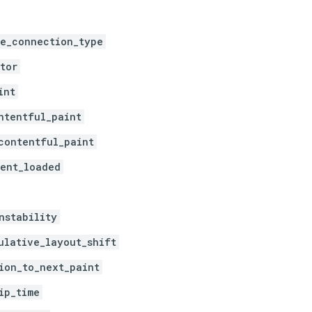
e_connection_type
tor
int
ntentful_paint
contentful_paint
ent_loaded
nstability
ulative_layout_shift
ion_to_next_paint
ip_time