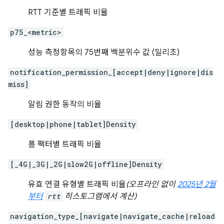
RTT 기준별 트래픽 비율
p75_<metric>
성능 측정항목의 75번째 백분위수 값 (밀리초)
notification_permission_[accept|deny|ignore|dis
miss]
알림 권한 동작의 비율
[desktop|phone|tablet]Density
폼 팩터별 트래픽 비율
[_4G|_3G|_2G|slow2G|offline]Density
유효 연결 유형별 트래픽 비율
(오프라인 없이
2025년 2월
부터
rtt
히스토그램에서 계산)
navigation_type_[navigate|navigate_cache|reload