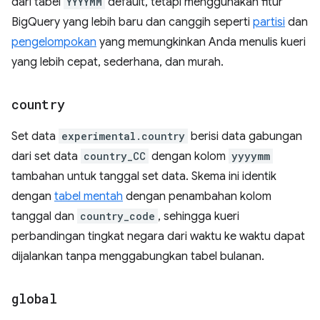
dari tabel
YYYYMM
default, tetapi menggunakan fitur
BigQuery yang lebih baru dan canggih seperti
partisi
dan
pengelompokan
yang memungkinkan Anda menulis kueri
yang lebih cepat, sederhana, dan murah.
country
Set data
experimental.country
berisi data gabungan
dari set data
country_CC
dengan kolom
yyyymm
tambahan untuk tanggal set data. Skema ini identik
dengan
tabel mentah
dengan penambahan kolom
tanggal dan
country_code
, sehingga kueri
perbandingan tingkat negara dari waktu ke waktu dapat
dijalankan tanpa menggabungkan tabel bulanan.
global