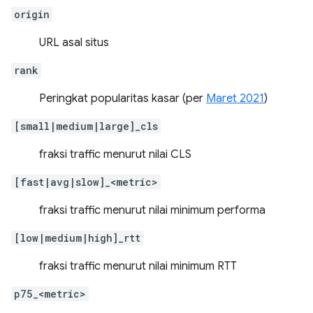
origin
URL asal situs
rank
Peringkat popularitas kasar (per
Maret 2021
)
[small|medium|large]_cls
fraksi traffic menurut nilai CLS
[fast|avg|slow]_<metric>
fraksi traffic menurut nilai minimum performa
[low|medium|high]_rtt
fraksi traffic menurut nilai minimum RTT
p75_<metric>