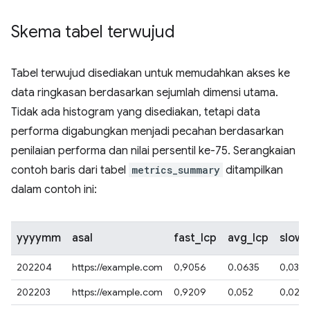
Skema tabel terwujud
Tabel terwujud disediakan untuk memudahkan akses ke
data ringkasan berdasarkan sejumlah dimensi utama.
Tidak ada histogram yang disediakan, tetapi data
performa digabungkan menjadi pecahan berdasarkan
penilaian performa dan nilai persentil ke-75. Serangkaian
contoh baris dari tabel
metrics_summary
ditampilkan
dalam contoh ini:
yyyymm
asal
fast_lcp
avg_lcp
slow_
202204
https://example.com
0,9056
0.0635
0,0301
202203
https://example.com
0,9209
0,052
0,027