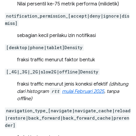
Nilai persentil ke-75 metrik performa (milidetik)
notification_permission_[accept|deny|ignore|dis
miss]
sebagian kecil perilaku izin notifikasi
[desktop|phone|tablet]Density
fraksi traffic menurut faktor bentuk
[_4G|_3G|_2G|slow2G|offline]Density
fraksi traffic menurut jenis koneksi efektif
(dihitung
dari histogram
rtt
mulai Februari 2025
, tanpa
offline)
navigation_type_[navigate|navigate_cache|reload
|restore|back_forward|back_forward_cache|preren
der]