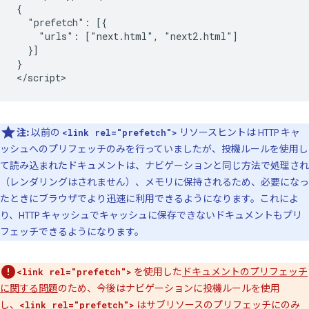
{

  "prefetch": [{

    "urls": ["next.html", "next2.html"]

  }]

}

注:
以前の
リソースヒントは HTTP キャ
<link rel="prefetch">
ッシュへのプリフェッチのみを行っていましたが、投機ルールを使用し
て読み込まれたドキュメントは、ナビゲーションと同じ方法で処理され
（レンダリングはされません）、メモリに保持されるため、必要になっ
たときにブラウザでより迅速に利用できるようになります。これによ
り、HTTP キャッシュでキャッシュに保存できないドキュメントもプリ
フェッチできるようになります。
を使用した
ドキュメントのプリフェッチ
<link rel="prefetch">
に関する問題
のため、今後はナビゲーションに投機ルールを使用
し、
はサブリソースのプリフェッチにのみ
<link rel="prefetch">