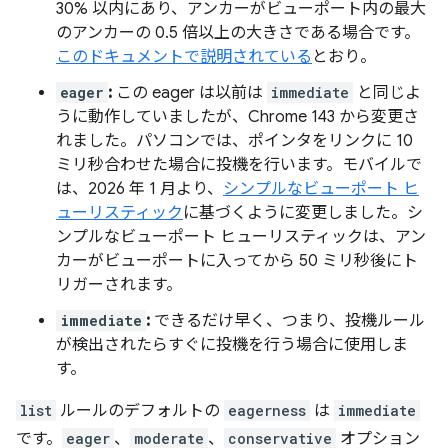
30% 以内にあり、アンカーがビューポート内の最大
のアンカーの 0.5 倍以上の大きさである場合です。
このドキュメントで説明されている
とおり。
eager
:
この eager は以前は
immediate
と同じよ
うに動作していましたが、Chrome 143 から変更さ
れました。パソコンでは、ポインタをリンクに 10
ミリ秒合わせた場合に投機を行います。モバイルで
は、2026 年 1 月より、
シンプルなビューポート ヒ
ューリスティック
に基づくように変更しました。シ
ンプルなビューポート ヒューリスティックは、アン
カーがビューポートに入ってから 50 ミリ秒後にト
リガーされます。
immediate
:
できるだけ早く、つまり、投機ルール
が検出されたらすぐに投機を行う場合に使用しま
す。
list
ルールのデフォルトの
eagerness
は
immediate
です。
eager
、
moderate
、
conservative
オプション