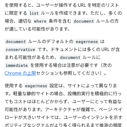
を使用すると、ユーザーが操作する URL を特定のリスト
に限定する
list
ルールを作成できます。ただし、多くの
場合、適切な
where
条件を含む
document
ルールの方
が適している可能性があります。
document
ルールのデフォルトの
eagerness
は
conservative
です。ドキュメントには多くの URL が含
まれる可能性があるため、
document
ルールに
immediate
を使用する場合は注意が必要です（次の
Chrome の上限
セクションも参照してください）。
使用する
eagerness
設定は、サイトによって異なりま
す。軽量な静的サイトの場合、投機的実行を積極的に行っ
てもコストはほとんどかからず、ユーザーにとって有益な
可能性があります。アーキテクチャが複雑で、ページ ペイ
ロードが大きいサイトでは、ユーザーのインテントを示す
ポジティブなシグナルがより多く得られるまで推測の頻度