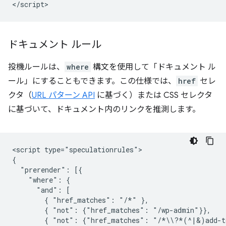
ドキュメント ルール
投機ルールは、
where
構文を使用して「ドキュメント ル
ール」にすることもできます。この仕様では、
href
セレ
クタ（
URL パターン API
に基づく）または CSS セレクタ
に基づいて、ドキュメント内のリンクを推測します。
<script type="speculationrules">

{

  "prerender": [{

    "where": {

      "and": [

        { "href_matches": "/*" },

        { "not": {"href_matches": "/wp-admin"}},

        { "not": {"href_matches": "/*\\?*(^|&)add-to