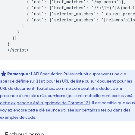
        { "not": {"href_matches": "/wp-admin"}},

        { "not": {"href_matches": "/*\\?*(^|&)add-to
        { "not": {"selector_matches": ".do-not-prere
        { "not": {"selector_matches": "[rel~=nofollo
      ]

    }

  }]

}

Remarque
: L'API Speculation Rules incluait auparavant une clé
définie sur
pour les URL de liste ou sur
pour les
source
list
document
URL de document. Toutefois, comme cela peut être déduit de la
présence d'une clé
ou
(qui sont mutuellement exclusives),
urls
where
cette exigence a été supprimée de Chrome 121
. Il est possible que vous
voyiez encore cette clé
utilisée sur certains sites ou dans des
source
exemples de code.
Enthousiasme