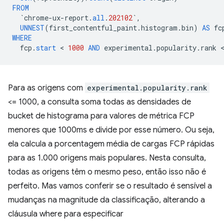
FROM
`
chrome
-
ux
-
report
.
all
.
202102
`
,
UNNEST
(
first_contentful_paint
.
histogram
.
bin
)
AS
fc
WHERE
fcp
.
start
 < 
1000
AND
experimental
.
popularity
.
rank
Para as origens com
experimental.popularity.rank
<= 1000, a consulta soma todas as densidades de
bucket de histograma para valores de métrica FCP
menores que 1000ms e divide por esse número. Ou seja,
ela calcula a porcentagem média de cargas FCP rápidas
para as 1.000 origens mais populares. Nesta consulta,
todas as origens têm o mesmo peso, então isso não é
perfeito. Mas vamos conferir se o resultado é sensível a
mudanças na magnitude da classificação, alterando a
cláusula where para especificar