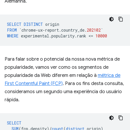
Alemanha.
SELECT
DISTINCT
origin
FROM
`
chrome
-
ux
-
report
.
country_de
.
202102
`
WHERE
experimental
.
popularity
.
rank
<
=
10000
Para falar sobre o potencial da nossa nova métrica de
popularidade, vamos ver como os segmentos de
popularidade da Web diferem em relação à
métrica de
First Contentful Paint (FCP)
. Para os fins desta consulta,
consideramos um segundo uma experiência do usuário
rápida.
SELECT
SUM
(
fcp
.
density
)
/
count
(
distinct
origin
)