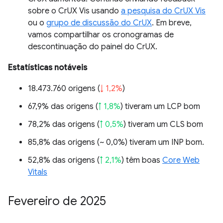
sobre o CrUX Vis usando
a pesquisa do CrUX Vis
ou o
grupo de discussão do CrUX
. Em breve,
vamos compartilhar os cronogramas de
descontinuação do painel do CrUX.
Estatísticas notáveis
18.473.760 origens (
↓ 1,2%
)
67,9% das origens (
↑ 1,8%
) tiveram um LCP bom
78,2% das origens (
↑ 0,5%
) tiveram um CLS bom
85,8% das origens (
~ 0,0%
) tiveram um INP bom.
52,8% das origens (
↑ 2,1%
) têm boas
Core Web
Vitals
Fevereiro de 2025