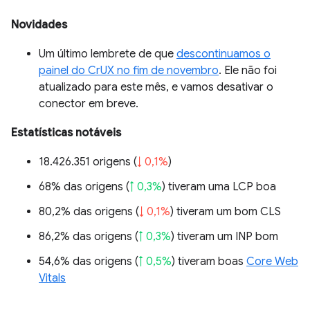
Novidades
Um último lembrete de que
descontinuamos o
painel do CrUX no fim de novembro
. Ele não foi
atualizado para este mês, e vamos desativar o
conector em breve.
Estatísticas notáveis
18.426.351 origens (
↓ 0,1%
)
68% das origens (
↑ 0,3%
) tiveram uma LCP boa
80,2% das origens (
↓ 0,1%
) tiveram um bom CLS
86,2% das origens (
↑ 0,3%
) tiveram um INP bom
54,6% das origens (
↑ 0,5%
) tiveram boas
Core Web
Vitals