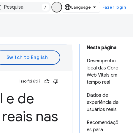
/
Fazer login
Nesta página
Desempenho
local das Core
Web Vitals em
Isso foi útil?
tempo real
l e de
Dados de
experiência de
usuários reais
reais nas
Recomendaçõ
es para