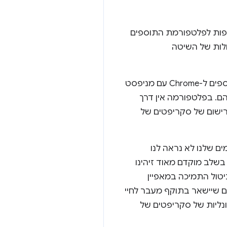
וסיף יכולות סקריפט נוספות לפלטפורמת התוספים
תמיכה בסקריפטים של תוכן דינמי הייתה בקשה ותיקה לתכונה ב-Chromium. נכון לעכשיו, תוספים ל-Chrome עם מניפסט
. בפלטפורמה אין דרך
רישום של סקריפטים של
טפל בבקשה הזו במניפסט גרסה 3, אבל אף אחד מממשקי ה-API הקיימים שלנו לא נראה לנו
בשלב מוקדם מאוד זיהינו
ביטול התמיכה במאפיין
ך ברישום שיישאר בתוקף מעבר לחיי
הפונקציונליות של סקריפטים של