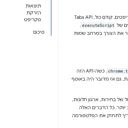
תוצאות
הזרקת
כמה גורמים שונים הובילו את צוות Chrome להחליט להציג מרחבים שמות חדשים ליצירת סקריפטים. קודם כול, Tabs API
סקריפט
.
executeScript
סיכום
רור את הצורך במרחב שמות
chrome.t
. כשה-API הזה
ת, גם אז מדובר היה באוסף
רטיסיות, ניהול של בחירות, ארגון חלונות,
 יותר. כל הדברים האלה
 יכולים להיות מרתקים מדי למפתחים בתחילת הדרך, וגם לצוות Chrome שצריך לתחזק את הפלטפורמה