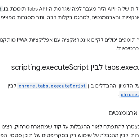
 ה-Tabs API תומכת בו.
t
פונקציות ובארגומנטים, לטרגט בקלות רבה יותר מסגרות ספציפ
בהמשך, אנחנו גם שוקלים 
רטיסיות'.
.
execute
Script
.
exec
הדמיון וההבדלים בין
chrome.tabs.executeScript
לבין
.
chrome
ארגומנטים
רך להתפתח לאור ההגבלות על קוד שמתארח מרחוק, רצינו למצ
תי לבין ההגבלה על שימוש רק בסקריפטים של תוכן סטטי. הפתר