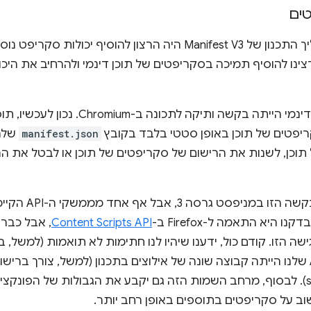
ים
שיקול נוסף שהשפיע על תהליך התכנון של Manifest V3 היה הרצון לה
manifest.json
שלהם
וכן, לשנות את הרישום של סקריפטים של תוכן או לבטל את ה
ידענו שאנחנו רוצים ל
היא התאמה ל-Firefox ב-
Content Scripts API
, אבל כבר 
ה הזו. קודם כול, ידענו שיהיו לנו חתימות לא תואמות (למשל, 
). שנית, לממשק ה-API שלנו הייתה קבוצה שונה של אילוצים בתכנון (למשל, צור
השירות של ה-service worker). לבסוף, מרחב השמות הזה גם יקבע את הגבולות של 
שוב על סקריפטים בתוספים באופן רחב יותר.