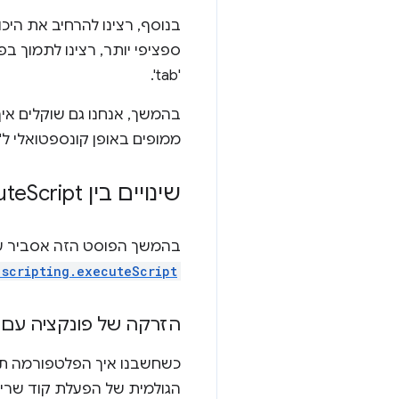
בנוסף, רצינו להרחיב את היכולות של ה-API הזה מעבר למה שגרסת
ספציפי יותר, רצינו לתמוך ב
'tab'.
ממופים באופן קונספטואלי ל'כ
שינויים בין tabs
Script לבין scripting
ute
בהמשך הפוסט הזה אסביר על 
.scripting.executeScript
הזרקה של פונקציה עם 
כשחשבנו איך הפלטפורמה תצט
הגולמית של הפעלת קוד שרירו