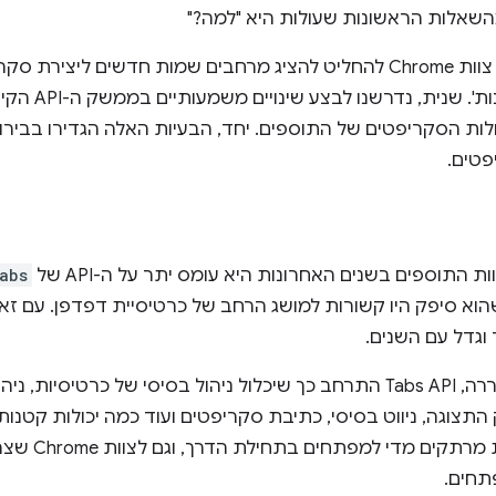
שאלות הראשונות שעולות היא "למה?"
 שנית, נדרשנו לבצע שינויים משמעותיים בממשק ה-API הקיים של
כולות הסקריפטים של התוספים. יחד, הבעיות האלה הגדירו בבי
פטים.
התוספים בשנים האחרונות היא עומס יתר על ה-API של
abs
שהוא סיפק היו קשורות למושג הרחב של כרטיסיית דפדפן. עם זא
 וגדל עם השנים.
עד שגרסת Manifest V3 שוחררה, Tabs API התרחב כך שיכלול ניהול בסיסי של כ
צוגה, ניווט בסיסי, כתיבת סקריפטים ועוד כמה יכולות קטנות
חשובים, אבל הם
תחים.