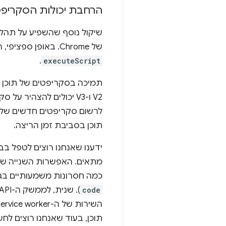
הרחבת יכולות הסקריפט
של Chrome. באופן ספציפי, רצינו להוסיף תמיכה בסקריפטים של תוכן דינמי ולהרחיב את היכולות של השיטה
.
executeScript
V2 ו-V3 יכולים להצהיר על סקריפטים של תוכן באופן סטטי בלבד בקובץ
לרשום סקריפטים חדשים של ת
תוכן בסביבת זמן הריצה.
מתאים. האפשרות השנייה שבדקנו 
כמה חסרונות משמעותיים בגיש
code
תוכן, בעוד שאנחנו רוצים לח