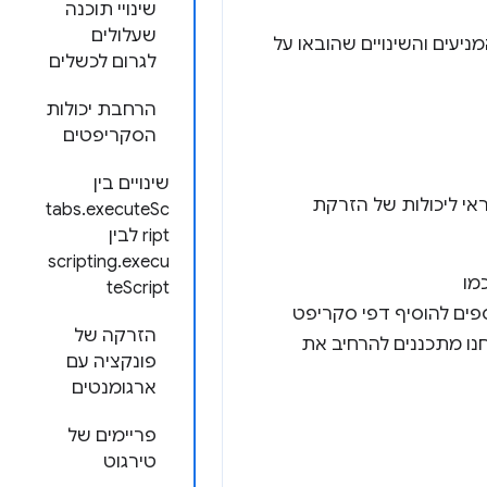
שינויי תוכנה
שעלולים
C. בפוסט הזה נסביר על המניעים והשינויים שהובאו על
לגרום לכשלים
הרחבת יכולות
הסקריפטים
שינויים בין
וצג ב-Manifest V3, והוא אחראי ליכולות של הזרקת
tabs.executeSc
ript לבין
scripting.execu
כמו
teScript
ים להוסיף דפי סקריפט
הזרקה של
חנו מתכננים להרחיב את
פונקציה עם
ארגומנטים
פריימים של
טירגוט