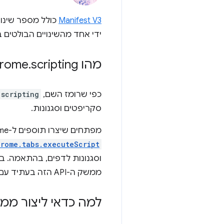
Manifest V3
ידי אחד מהשינויים הבולטים 
מהו chrome
scripting?
.
כפי שרומז השם,
.scripting
סקריפטים וסגנונות.
מפתחים שיצרו תוספים ל-Chrome בעבר עשויים להכיר שיטות של Manifest V2 ב-
hrome.tabs.executeScript
וסגנונות לדפים, בהתאמה. במניפסט V3, היכולות ה
ממשק ה-API הזה בעתיד עם כמה יכולות חדשות.
למה כדאי ליצור ממשק API 