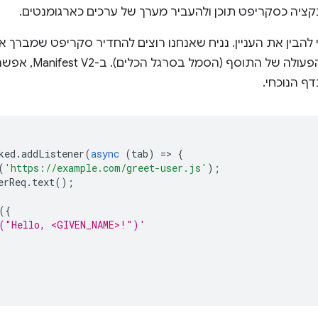
ציה כסקריפט תוכן ולהעביר מערך של ערכים כארגומנטים.
י להבין את העניין. נניח שאנחנו רוצים להחדיר סקריפט שמב
כשהמשתמש לוחץ על לחצ
ף הנוכחי.
ked
.
addListener
(
async
(
tab
)
=
>
{
(
'https://example.com/greet-user.js'
);
erReq
.
text
();
({
t("Hello, <GIVEN_NAME>!")'