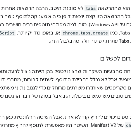
ן הוא שההרשאה
tabs
לא מובנת היטב. הרבה הרשאות אחרות 
אבל ההרשאה הזו קצת יוצאת דופן כי היא מעניקה לתוסף גישה רק
Tab (ובאופן מורחב משפיעה גם על Windows API). מובן למה מפתחי תוס
chrome.tabs.create
או, באופן מדויק יותר,
Script
גרום לכשלים
יצבנו את Manifest V3, אחת מהבעיות העיקריות שרצינו לטפל בהן הייתה ניצול לרע
שמופעל אבל לא נכלל בחבילת התוסף. לעתים קרובות, מחברי ת
סקריפטים שאוחזרו משרתים מרוחקים כדי לגנוב נתוני משתמשי
רמים טובים משתמשים ביכולת הזו, אבל בסופו של דבר הרגשנו ש
ספים יכולים להריץ קוד לא ארוז, אבל השיטה הרלוונטית כאן ה
c
של Manifest V2. השיטה הזו מאפשרת לתוסף להריץ מ