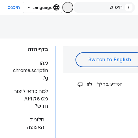
/
היכנס
בדף הזה
מהו
chrome.scriptin
g?
המידע עזר לך?
למה כדאי ליצור
ממשק API
חדש?
חלונית
האשפה