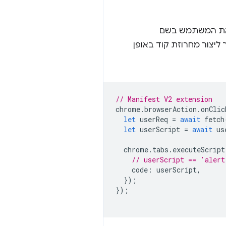
רך את המשתמש בשם
ן הפעולה של התוסף (הסמל בסרגל הכלים). ב-Manifest V2, אפשר ליצור מחרוזת קוד באופן
// Manifest V2 extension
chrome
.
browserAction
.
onClic
let
userReq
=
await
fetch
let
userScript
=
await
us
chrome
.
tabs
.
executeScript
// userScript == 'aler
code
:
userScript
,
});
});