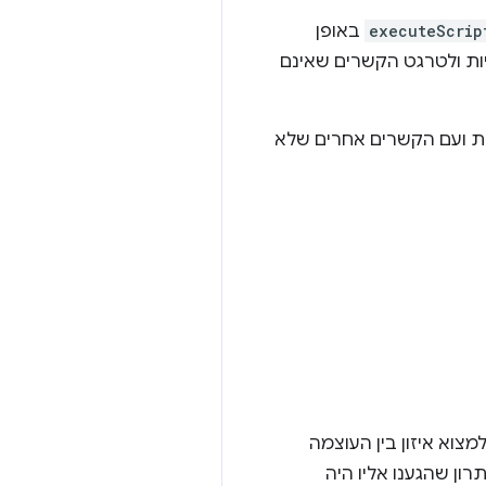
executeScrip
באופן
יות ולטרגט הקשרים שאינם
איך תוספים יכולים לקיים אינטראקציה עם אפליקציות PWA מותקנות ועם הקשרים אחרים שלא
וא איזון בין העוצמה
ון שהגענו אליו היה