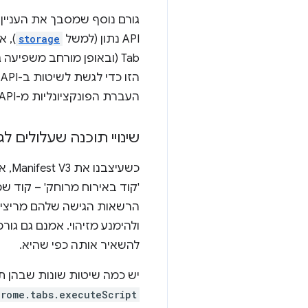
גורם נוסף שמסבך את העניי
API נתון (למשל
storage
), 
הזו כדי לגשת לשיטות ב-Tabs API, כמו
העברת הפונקציונליות מ-Tabs API עוזרת לפתור חלק מהבלבול הזה.
שינויי תוכנה שעלולים ל
כשע
'קוד באירוח מרוחק' – קוד 
הרשאות הגישה שלהם מריצים 
ולהימנע מזיהוי. אמנם גם גו
להשאיר אותה כפי שהיא.
יש כמה שיטות שונות שבהן תו
hrome.tabs.executeScript